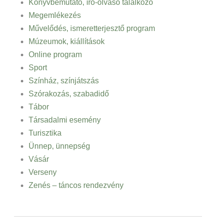
Könyvbemutató, író-olvasó találkozó
Megemlékezés
Művelődés, ismeretterjesztő program
Múzeumok, kiállítások
Online program
Sport
Színház, színjátszás
Szórakozás, szabadidő
Tábor
Társadalmi esemény
Turisztika
Ünnep, ünnepség
Vásár
Verseny
Zenés – táncos rendezvény