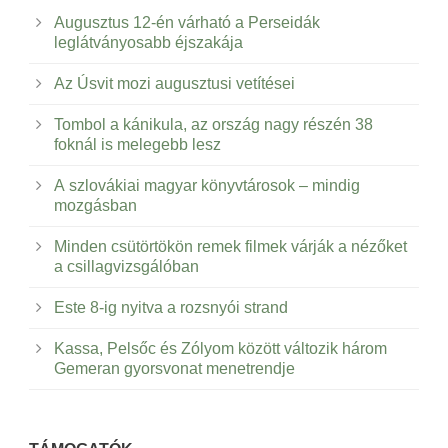
Augusztus 12-én várható a Perseidák
leglátványosabb éjszakája
Az Úsvit mozi augusztusi vetítései
Tombol a kánikula, az ország nagy részén 38
foknál is melegebb lesz
A szlovákiai magyar könyvtárosok – mindig
mozgásban
Minden csütörtökön remek filmek várják a nézőket
a csillagvizsgálóban
Este 8-ig nyitva a rozsnyói strand
Kassa, Pelsőc és Zólyom között változik három
Gemeran gyorsvonat menetrendje