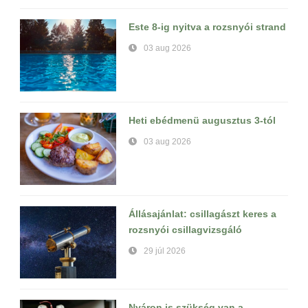
Este 8-ig nyitva a rozsnyói strand
03 aug 2026
Heti ebédmenü augusztus 3-tól
03 aug 2026
Állásajánlat: csillagászt keres a
rozsnyói csillagvizsgáló
29 júl 2026
Nyáron is szükség van a