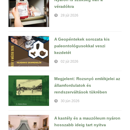
véradókra
28 júl 2026
A Geopéntekek sorozata kis
paleontológusokkal veszi
kezdetét
02 júl 2026
Megjelent: Rozsnyó emlékjelei az
államfordulatok és
rendszerváltások tükrében
30 jún 2026
A kastély és a mauzóleum nyáron
hosszabb ideig tart nyitva