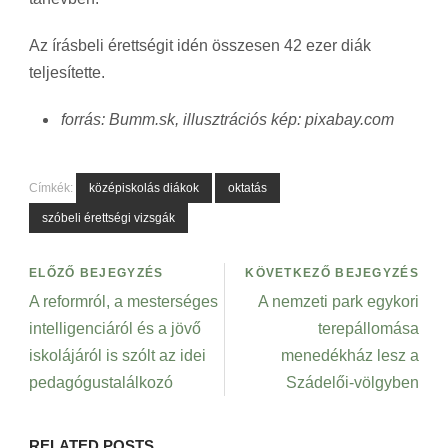
Az írásbeli érettségit idén összesen 42 ezer diák
teljesítette.
forrás: Bumm.sk, illusztrációs kép: pixabay.com
Címkék:
középiskolás diákok
oktatás
szóbeli érettségi vizsgák
ELŐZŐ BEJEGYZÉS
KÖVETKEZŐ BEJEGYZÉS
A reformról, a mesterséges
A nemzeti park egykori
intelligenciáról és a jövő
terepállomása
iskolájáról is szólt az idei
menedékház lesz a
pedagógustalálkozó
Szádelői-völgyben
RELATED POSTS