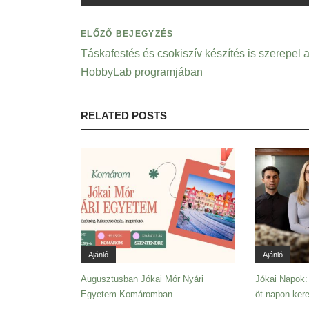
ELŐZŐ BEJEGYZÉS
Táskafestés és csokiszív készítés is szerepel 
HobbyLab programjában
RELATED POSTS
Ajánló
Ajánló
Augusztusban Jókai Mór Nyári
Jókai Napok:
Egyetem Komáromban
öt napon ke