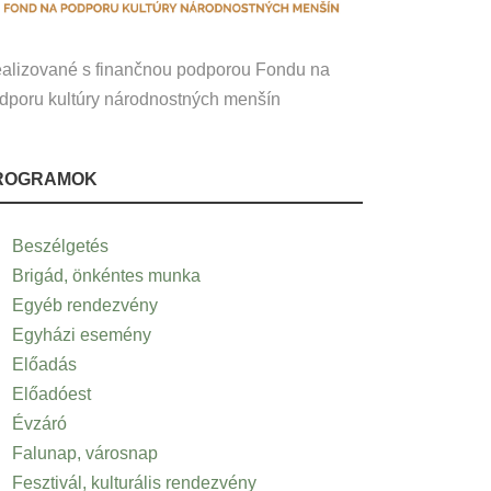
alizované s finančnou podporou Fondu na
dporu kultúry národnostných menšín
ROGRAMOK
Beszélgetés
Brigád, önkéntes munka
Egyéb rendezvény
Egyházi esemény
Előadás
Előadóest
Évzáró
Falunap, városnap
Fesztivál, kulturális rendezvény