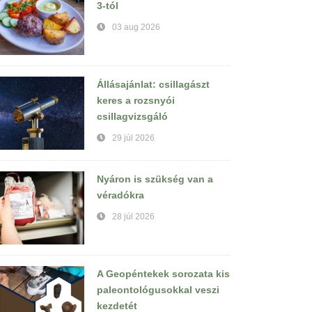
3-tól
03 aug 2026
Állásajánlat: csillagászt
keres a rozsnyói
csillagvizsgáló
29 júl 2026
Nyáron is szükség van a
véradókra
28 júl 2026
A Geopéntekek sorozata kis
paleontológusokkal veszi
kezdetét