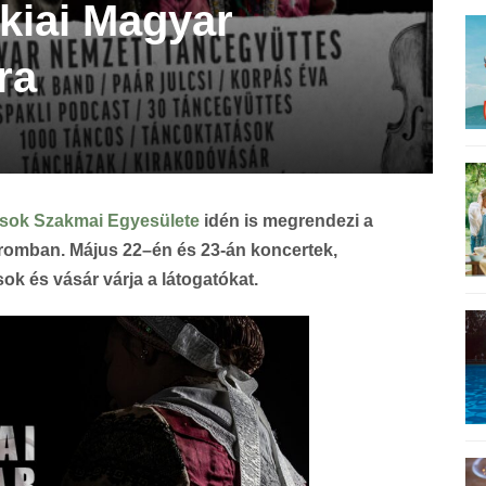
kiai Magyar
ra
osok Szakmai Egyesülete
idén is megrendezi a
romban. Május 22–én és 23-án koncertek,
ok és vásár várja a látogatókat.