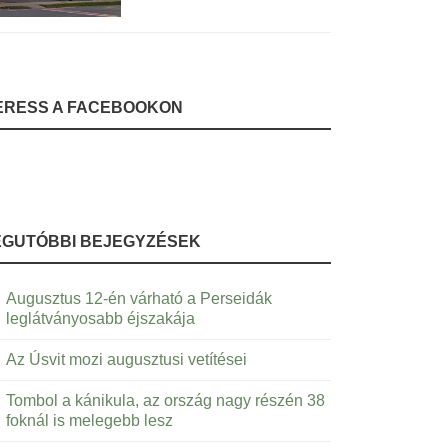
ERESS A FACEBOOKON
EGUTÓBBI BEJEGYZÉSEK
Augusztus 12-én várható a Perseidák
leglátványosabb éjszakája
Az Úsvit mozi augusztusi vetítései
Tombol a kánikula, az ország nagy részén 38
foknál is melegebb lesz