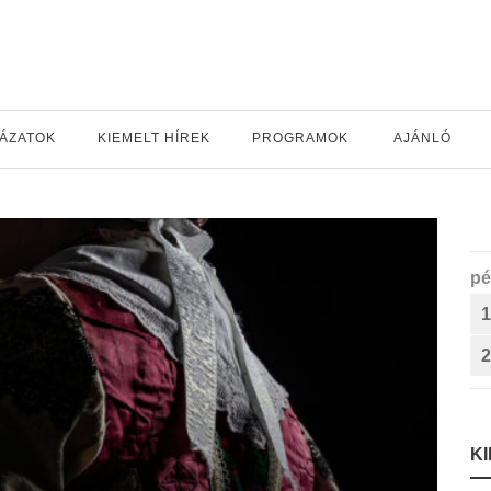
YÁZATOK
KIEMELT HÍREK
PROGRAMOK
AJÁNLÓ
pé
1
2
K