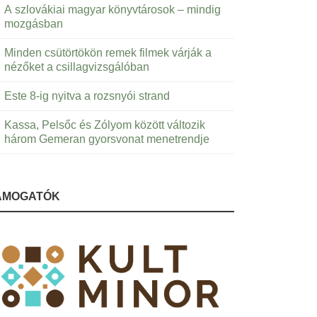
A szlovákiai magyar könyvtárosok – mindig
mozgásban
Minden csütörtökön remek filmek várják a
nézőket a csillagvizsgálóban
Este 8-ig nyitva a rozsnyói strand
Kassa, Pelsőc és Zólyom között változik
három Gemeran gyorsvonat menetrendje
ÁMOGATÓK