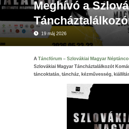
Meghívó a Szlová
Táncháztalálkozó
19 máj 2026
A
Táncfórum – Szlovákiai Magyar Néptánc
Szlovákiai Magyar Táncháztalálkozót Komá
táncoktatás, táncház, kézművesség, kiállítás