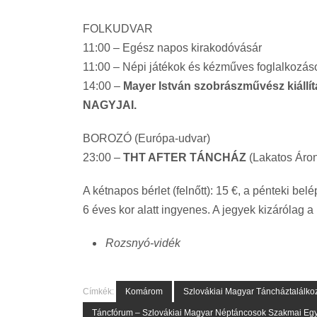
FOLKUDVAR
11:00 – Egész napos kirakodóvásár
11:00 – Népi játékok és kézműves foglalkozás
14:00 –
Mayer István szobrászművész kiá
NAGYJAI.
BOROZÓ (Európa-udvar)
23:00 –
THT AFTER TÁNCHÁZ
(Lakatos Áron
A kétnapos bérlet (felnőtt): 15 €, a pénteki belé
6 éves kor alatt ingyenes. A jegyek kizárólag 
Rozsnyó-vidék
Címkék:
Komárom
Szlovákiai Magyar Táncháztalálko
Táncfórum – Szlovákiai Magyar Néptáncosok Szakmai Egy