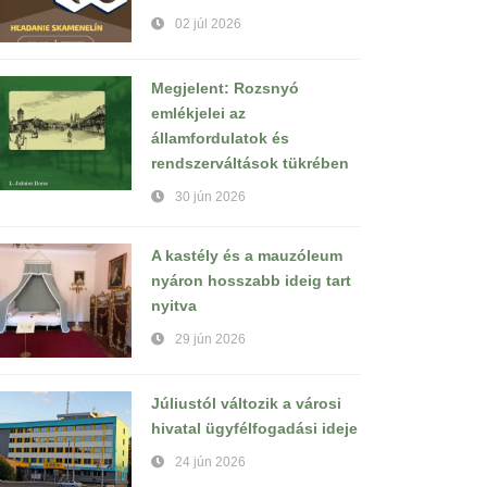
02 júl 2026
Megjelent: Rozsnyó
emlékjelei az
államfordulatok és
rendszerváltások tükrében
30 jún 2026
A kastély és a mauzóleum
nyáron hosszabb ideig tart
nyitva
29 jún 2026
Júliustól változik a városi
hivatal ügyfélfogadási ideje
24 jún 2026