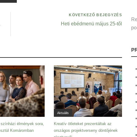
KÖVETKEZŐ BEJEGYZÉS
Re
a
Heti ebédmenü május 25-től
po
P
Aktuális
 színházi élmények sora,
Kreatív ötleteket prezentáltak az
resztül Komáromban
országos projektverseny döntőjének