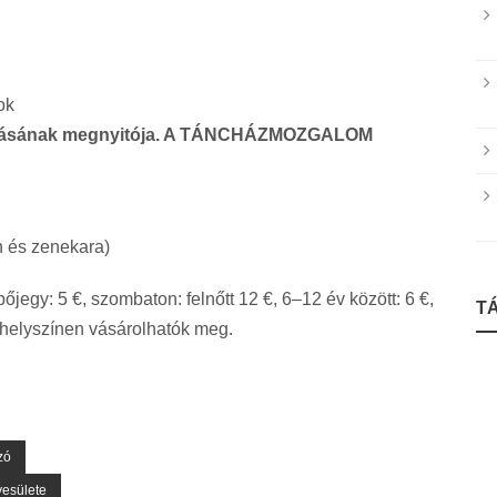
ok
llításának megnyitója. A TÁNCHÁZMOZGALOM
 és zenekara)
pőjegy: 5 €, szombaton: felnőtt 12 €, 6–12 év között: 6 €,
T
a helyszínen vásárolhatók meg.
zó
esülete