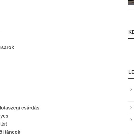
a
K
rsarok
L
lotaszegi csárdás
nyes
tér)
ői táncok