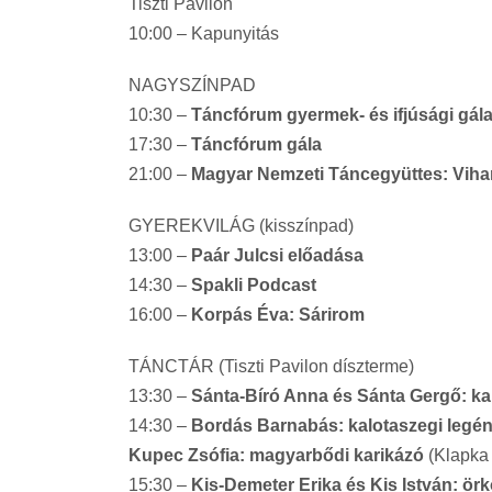
Tiszti Pavilon
10:00 – Kapunyitás
NAGYSZÍNPAD
10:30 –
Táncfórum gyermek- és ifjúsági gál
17:30 –
Táncfórum gála
21:00 –
Magyar Nemzeti Táncegyüttes: Viha
GYEREKVILÁG (kisszínpad)
13:00 –
Paár Julcsi előadása
14:30 –
Spakli Podcast
16:00 –
Korpás Éva: Sárirom
TÁNCTÁR (Tiszti Pavilon díszterme)
13:30 –
Sánta-Bíró Anna és Sánta Gergő: ka
14:30 –
Bordás Barnabás: kalotaszegi legé
Kupec Zsófia: magyarbődi karikázó
(Klapka 
15:30 –
Kis-Demeter Erika és Kis István: örk