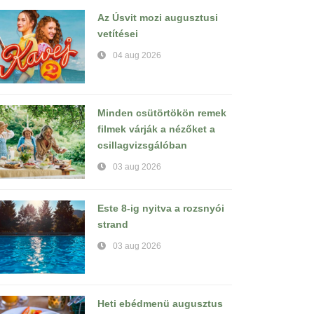
Az Úsvit mozi augusztusi
vetítései
04 aug 2026
Minden csütörtökön remek
filmek várják a nézőket a
csillagvizsgálóban
03 aug 2026
Este 8-ig nyitva a rozsnyói
strand
03 aug 2026
Heti ebédmenü augusztus