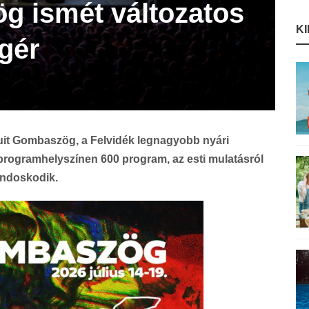
g ismét változatos
K
ígér
apuit Gombaszög, a Felvidék legnagyobb nyári
5 programhelyszínen 600 program, az esti mulatásról
ondoskodik.