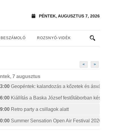
PÉNTEK, AUGUSZTUS 7, 2026
BESZÁMOLÓ
ROZSNYÓ-VIDÉK
<
>
ntek, 7 augusztus
3:00
Geopéntek: kalandozás a kőzetek és ásványok izgalmas 
6:00
Kiállítás a Baska József festőtáborban készült művekből
9:00
Retro party a csillagok alatt
0:00
Summer Sensation Open Air Festival 2026: STERBINS