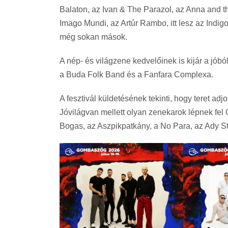
Balaton, az Ivan & The Parazol, az Anna and th
Imago Mundi, az Artúr Rambo, itt lesz az Indi
még sokan mások.
A nép- és világzene kedvelőinek is kijár a jób
a Buda Folk Band és a Fanfara Complexa.
A fesztivál küldetésének tekinti, hogy teret adjo
Jóvilágvan mellett olyan zenekarok lépnek fel
Bogas, az Aszpikpatkány, a No Para, az Ady St