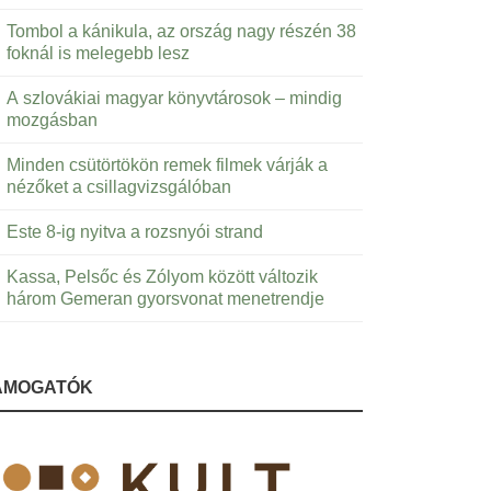
Tombol a kánikula, az ország nagy részén 38
foknál is melegebb lesz
A szlovákiai magyar könyvtárosok – mindig
mozgásban
Minden csütörtökön remek filmek várják a
nézőket a csillagvizsgálóban
Este 8-ig nyitva a rozsnyói strand
Kassa, Pelsőc és Zólyom között változik
három Gemeran gyorsvonat menetrendje
ÁMOGATÓK