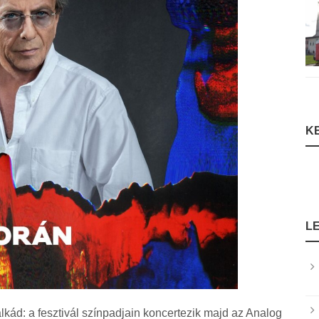
K
L
lkád: a fesztivál színpadjain koncertezik majd az Analog