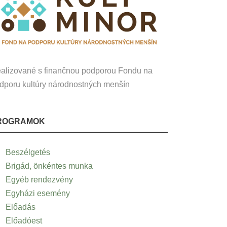
alizované s finančnou podporou Fondu na
dporu kultúry národnostných menšín
ROGRAMOK
Beszélgetés
Brigád, önkéntes munka
Egyéb rendezvény
Egyházi esemény
Előadás
Előadóest