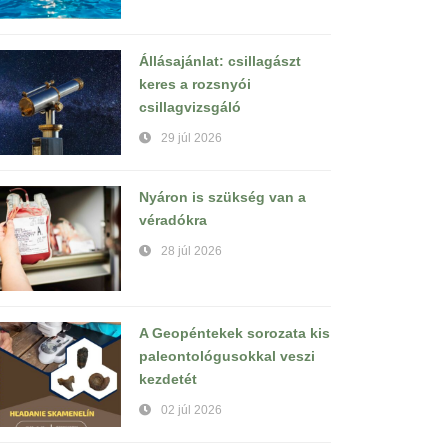
Állásajánlat: csillagászt
keres a rozsnyói
csillagvizsgáló
29 júl 2026
Nyáron is szükség van a
véradókra
28 júl 2026
A Geopéntekek sorozata kis
paleontológusokkal veszi
kezdetét
02 júl 2026