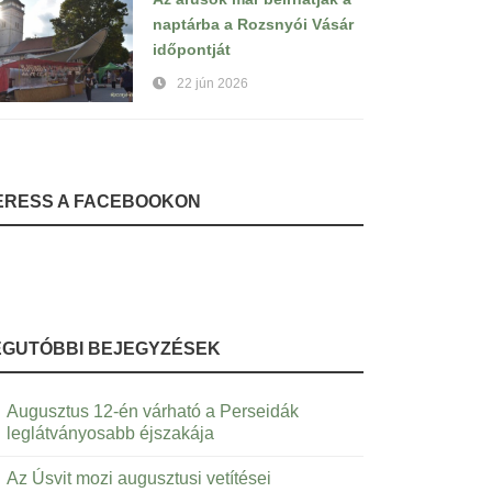
naptárba a Rozsnyói Vásár
időpontját
22 jún 2026
ERESS A FACEBOOKON
EGUTÓBBI BEJEGYZÉSEK
Augusztus 12-én várható a Perseidák
leglátványosabb éjszakája
Az Úsvit mozi augusztusi vetítései