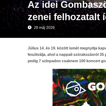
Az idei Gombaszö
zenei felhozatalt 
28 máj 2026
Július 14. és 19. között ismét megnyitja k
fesztiválja, ahol a nappali szórakozásról 3
pedig 7 színpadon csaknem 100 koncert g