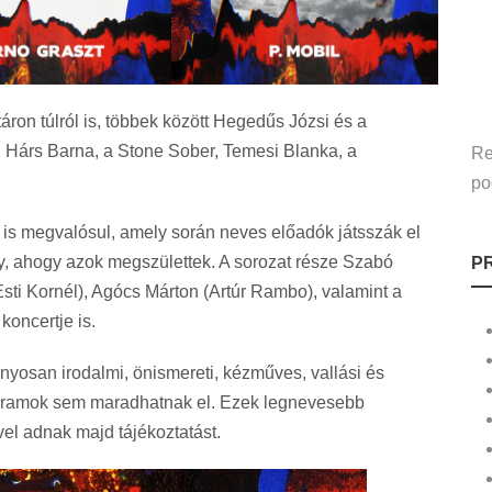
áron túlról is, többek között Hegedűs Józsi és a
ø, Hárs Barna, a Stone Sober, Temesi Blanka, a
Re
po
 is megvalósul, amely során neves előadók játsszák el
y, ahogy azok megszülettek. A sorozat része Szabó
P
ti Kornél), Agócs Márton (Artúr Rambo), valamint a
oncertje is.
osan irodalmi, önismereti, kézműves, vallási és
rogramok sem maradhatnak el. Ezek legnevesebb
vel adnak majd tájékoztatást.