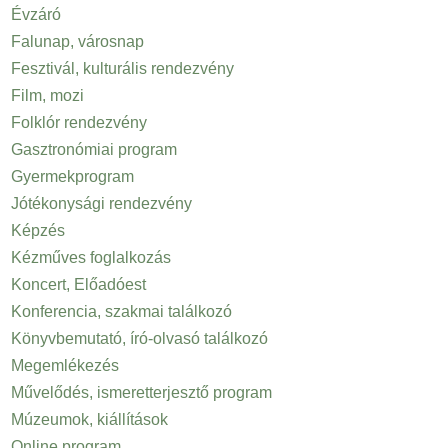
Évzáró
Falunap, városnap
Fesztivál, kulturális rendezvény
Film, mozi
Folklór rendezvény
Gasztronómiai program
Gyermekprogram
Jótékonysági rendezvény
Képzés
Kézműves foglalkozás
Koncert, Előadóest
Konferencia, szakmai találkozó
Könyvbemutató, író-olvasó találkozó
Megemlékezés
Művelődés, ismeretterjesztő program
Múzeumok, kiállítások
Online program