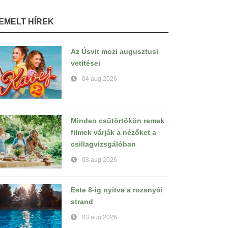
IEMELT HÍREK
Az Úsvit mozi augusztusi
vetítései
04 aug 2026
Minden csütörtökön remek
filmek várják a nézőket a
csillagvizsgálóban
03 aug 2026
Este 8-ig nyitva a rozsnyói
strand
03 aug 2026