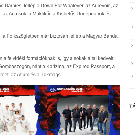
e Barbies, fellép a Down For Whatever, az Aurevoir., az
go, az Arcosok, a Máklikőr, a Kisbetűs Ünnepnapok és
ól: a Folkszögletben már biztosan fellép a Magyar Banda,
n a felvidéki formációknak is, így a sokak által kedvelt
 Gombaszögön, mint a Karizma, az Expired Passport, a
reet, az Afium és a Tökmags.
T