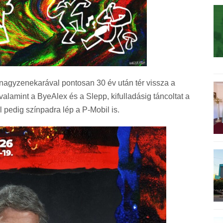
i nagyzenekarával pontosan 30 év után tér vissza a
alamint a ByeAlex és a Slepp, kifulladásig táncoltat a
 pedig színpadra lép a P-Mobil is.