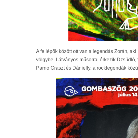
A fellépők között ott van a legendás Zorán, ak
völgybe. Látványos műsorral érkezik Dzsúdló, v
Parno Graszt és Dánielfy, a rocklegendák közül