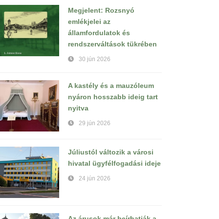
Megjelent: Rozsnyó
emlékjelei az
államfordulatok és
rendszerváltások tükrében
30 jún 2026
A kastély és a mauzóleum
nyáron hosszabb ideig tart
nyitva
29 jún 2026
Júliustól változik a városi
hivatal ügyfélfogadási ideje
24 jún 2026
Az árusok már beírhatják a