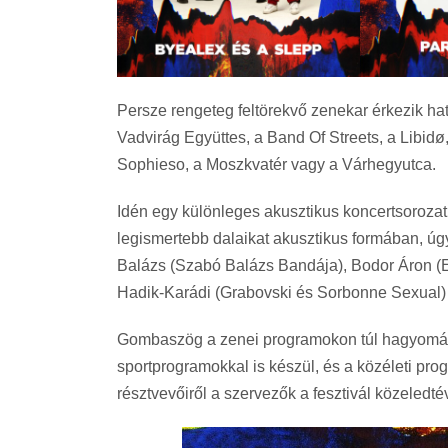
Persze rengeteg feltörekvő zenekar érkezik hat
Vadvirág Együttes, a Band Of Streets, a Libid
Sophieso, a Moszkvatér vagy a Várhegyutca.
Idén egy különleges akusztikus koncertsorozat
legismertebb dalaikat akusztikus formában, úg
Balázs (Szabó Balázs Bandája), Bodor Áron (Es
Hadik-Karádi (Grabovski és Sorbonne Sexual) k
Gombaszög a zenei programokon túl hagyomány
sportprogramokkal is készül, és a közéleti p
résztvevőiről a szervezők a fesztivál közeledté