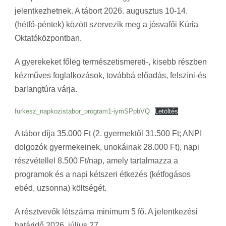
jelentkezhetnek. A tábort 2026. augusztus 10-14.
(hétfő-péntek) között szervezik meg a jósvafői Kúria
Oktatóközpontban.
A gyerekeket főleg természetismereti-, kisebb részben
kézműves foglalkozások, továbbá előadás, felszíni-és
barlangtúra várja.
furkesz_napkozistabor_program1-iymSPpbVQ
Letöltés
A tábor díja 35.000 Ft (2. gyermektől 31.500 Ft; ANPI
dolgozók gyermekeinek, unokáinak 28.000 Ft), napi
részvétellel 8.500 Ft/nap, amely tartalmazza a
programok és a napi kétszeri étkezés (kétfogásos
ebéd, uzsonna) költségét.
A résztvevők létszáma minimum 5 fő. A jelentkezési
határidő 2026. július 27.