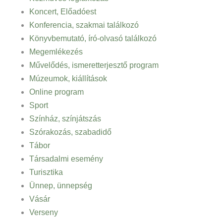
Koncert, Előadóest
Konferencia, szakmai találkozó
Könyvbemutató, író-olvasó találkozó
Megemlékezés
Művelődés, ismeretterjesztő program
Múzeumok, kiállítások
Online program
Sport
Színház, színjátszás
Szórakozás, szabadidő
Tábor
Társadalmi esemény
Turisztika
Ünnep, ünnepség
Vásár
Verseny