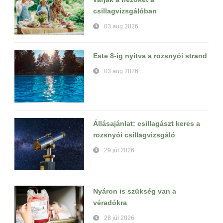
csillagvizsgálóban
03 aug 2026
Este 8-ig nyitva a rozsnyói strand
03 aug 2026
Állásajánlat: csillagászt keres a
rozsnyói csillagvizsgáló
29 júl 2026
Nyáron is szükség van a
véradókra
28 júl 2026