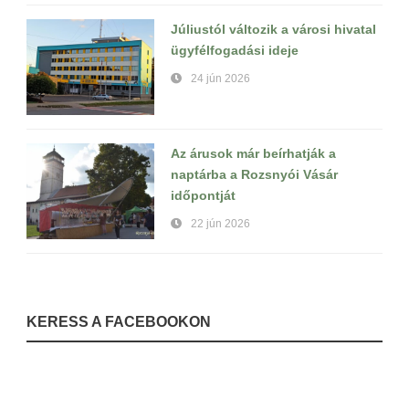
Júliustól változik a városi hivatal
ügyfélfogadási ideje
24 jún 2026
Az árusok már beírhatják a
naptárba a Rozsnyói Vásár
időpontját
22 jún 2026
KERESS A FACEBOOKON