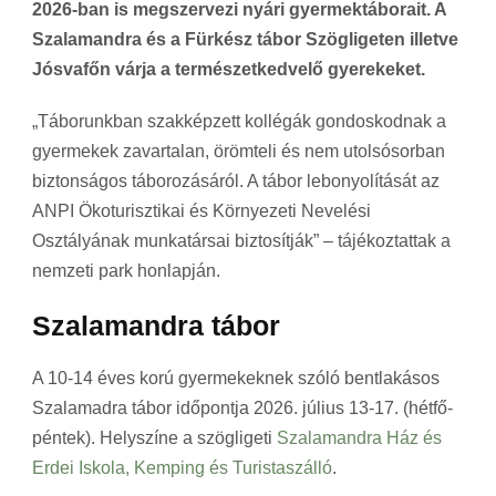
2026-ban is megszervezi nyári gyermektáborait. A
Szalamandra és a Fürkész tábor Szögligeten illetve
Jósvafőn várja a természetkedvelő gyerekeket.
„Táborunkban szakképzett kollégák gondoskodnak a
gyermekek zavartalan, örömteli és nem utolsósorban
biztonságos táborozásáról. A tábor lebonyolítását az
ANPI Ökoturisztikai és Környezeti Nevelési
Osztályának munkatársai biztosítják” – tájékoztattak a
nemzeti park honlapján.
Szalamandra tábor
A 10-14 éves korú gyermekeknek szóló bentlakásos
Szalamadra tábor időpontja 2026. július 13-17. (hétfő-
péntek). Helyszíne a szögligeti
Szalamandra Ház és
Erdei Iskola, Kemping és Turistaszálló
.