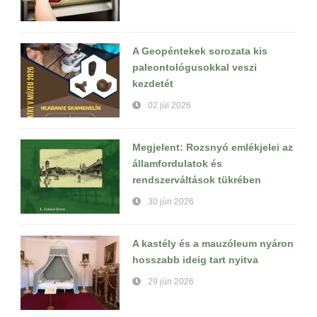
A Geopéntekek sorozata kis
paleontológusokkal veszi
kezdetét
02 júl 2026
Megjelent: Rozsnyó emlékjelei az
államfordulatok és
rendszerváltások tükrében
30 jún 2026
A kastély és a mauzóleum nyáron
hosszabb ideig tart nyitva
29 jún 2026