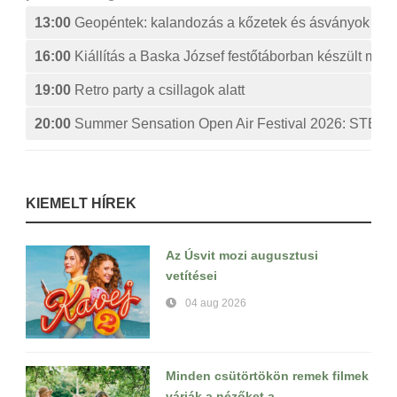
13:00
Geopéntek: kalandozás a kőzetek és ásványok izg
16:00
Kiállítás a Baska József festőtáborban készült műv
19:00
Retro party a csillagok alatt
20:00
Summer Sensation Open Air Festival 2026: ST
KIEMELT HÍREK
Az Úsvit mozi augusztusi
vetítései
04 aug 2026
Minden csütörtökön remek filmek
várják a nézőket a