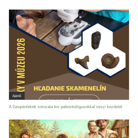
Ajánló
A Geopéntekek sorozata kis paleontológusokkal veszi kezdetét