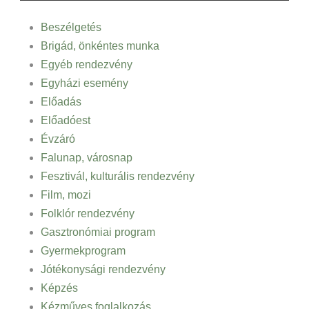
Beszélgetés
Brigád, önkéntes munka
Egyéb rendezvény
Egyházi esemény
Előadás
Előadóest
Évzáró
Falunap, városnap
Fesztivál, kulturális rendezvény
Film, mozi
Folklór rendezvény
Gasztronómiai program
Gyermekprogram
Jótékonysági rendezvény
Képzés
Kézműves foglalkozás