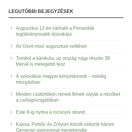
LEGUTÓBBI BEJEGYZÉSEK
Augusztus 12-én várható a Perseidák
leglátványosabb éjszakája
Az Úsvit mozi augusztusi vetítései
Tombol a kánikula, az ország nagy részén 38
foknál is melegebb lesz
A szlovákiai magyar könyvtárosok – mindig
mozgásban
Minden csütörtökön remek filmek várják a nézőket
a csillagvizsgálóban
Este 8-ig nyitva a rozsnyói strand
Kassa, Pelsőc és Zólyom között változik három
Gemeran gyorsvonat menetrendje