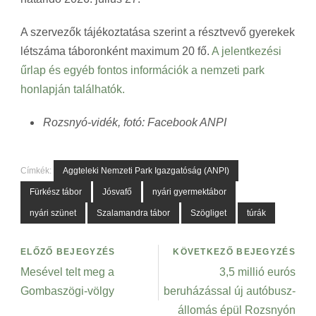
A szervezők tájékoztatása szerint a résztvevő gyerekek
létszáma táboronként maximum 20 fő.
A jelentkezési
űrlap és egyéb fontos információk a nemzeti park
honlapján találhatók.
Rozsnyó-vidék, fotó: Facebook ANPI
Címkék:
Aggteleki Nemzeti Park Igazgatóság (ANPI)
Fürkész tábor
Jósvafő
nyári gyermektábor
nyári szünet
Szalamandra tábor
Szögliget
túrák
ELŐZŐ BEJEGYZÉS
KÖVETKEZŐ BEJEGYZÉS
Mesével telt meg a
3,5 millió eurós
Gombaszögi-völgy
beruházással új autóbusz-
állomás épül Rozsnyón