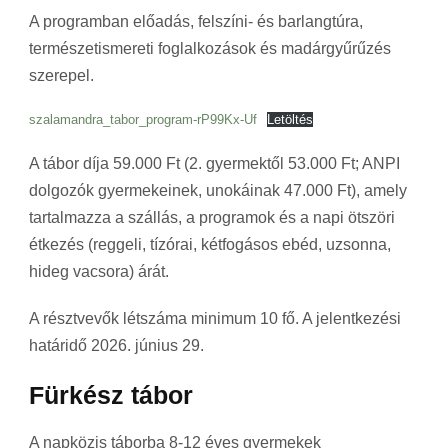
A programban előadás, felszíni- és barlangtúra,
természetismereti foglalkozások és madárgyűrűzés
szerepel.
szalamandra_tabor_program-rP99Kx-Uf
Letöltés
A tábor díja 59.000 Ft (2. gyermektől 53.000 Ft; ANPI
dolgozók gyermekeinek, unokáinak 47.000 Ft), amely
tartalmazza a szállás, a programok és a napi ötszöri
étkezés (reggeli, tízórai, kétfogásos ebéd, uzsonna,
hideg vacsora) árát.
A résztvevők létszáma minimum 10 fő. A jelentkezési
határidő 2026. június 29.
Fürkész tábor
A napközis táborba 8-12 éves gyermekek