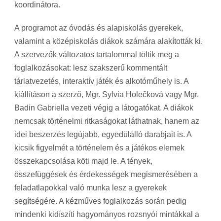
koordinátora.
A programot az óvodás és alapiskolás gyerekek,
valamint a középiskolás diákok számára alakították ki.
A szervezők változatos tartalommal töltik meg a
foglalkozásokat: lesz szakszerű kommentált
tárlatvezetés, interaktív játék és alkotóműhely is. A
kiállításon a szerző, Mgr. Sylvia Holečková vagy Mgr.
Badin Gabriella vezeti végig a látogatókat. A diákok
nemcsak történelmi ritkaságokat láthatnak, hanem az
idei beszerzés legújabb, egyedülálló darabjait is. A
kicsik figyelmét a történelem és a játékos elemek
összekapcsolása köti majd le. A tények,
összefüggések és érdekességek megismerésében a
feladatlapokkal való munka lesz a gyerekek
segítségére. A kézműves foglalkozás során pedig
mindenki kidíszíti hagyományos rozsnyói mintákkal a