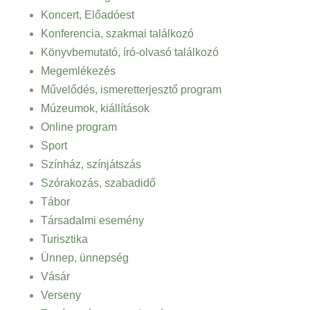
Koncert, Előadóest
Konferencia, szakmai találkozó
Könyvbemutató, író-olvasó találkozó
Megemlékezés
Művelődés, ismeretterjesztő program
Múzeumok, kiállítások
Online program
Sport
Színház, színjátszás
Szórakozás, szabadidő
Tábor
Társadalmi esemény
Turisztika
Ünnep, ünnepség
Vásár
Verseny