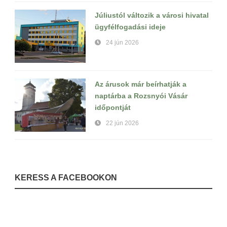
Júliustól változik a városi hivatal
ügyfélfogadási ideje
24 jún 2026
Az árusok már beírhatják a
naptárba a Rozsnyói Vásár
időpontját
22 jún 2026
KERESS A FACEBOOKON