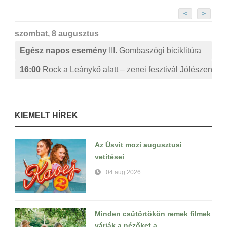
<
>
szombat, 8 augusztus
Egész napos esemény
III. Gombaszögi biciklitúra
16:00
Rock a Leánykő alatt – zenei fesztivál Jólészen
KIEMELT HÍREK
Az Úsvit mozi augusztusi
vetítései
04 aug 2026
Minden csütörtökön remek filmek
várják a nézőket a