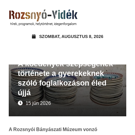
SZOMBAT, AUGUSZTUS 8, 2026
Ajánló
A kőedények szépségének
története a gyerekeknek
szóló foglalkozáson éled
újjá
15 jún 2026
A Rozsnyói Bányászati Múzeum vonzó