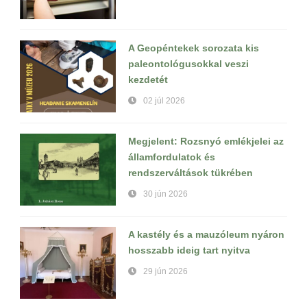
A Geopéntekek sorozata kis
paleontológusokkal veszi
kezdetét
02 júl 2026
Megjelent: Rozsnyó emlékjelei az
államfordulatok és
rendszerváltások tükrében
30 jún 2026
A kastély és a mauzóleum nyáron
hosszabb ideig tart nyitva
29 jún 2026