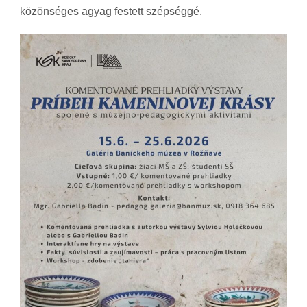
közönséges agyag festett szépséggé.