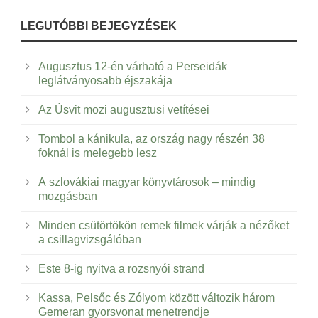
LEGUTÓBBI BEJEGYZÉSEK
Augusztus 12-én várható a Perseidák
leglátványosabb éjszakája
Az Úsvit mozi augusztusi vetítései
Tombol a kánikula, az ország nagy részén 38
foknál is melegebb lesz
A szlovákiai magyar könyvtárosok – mindig
mozgásban
Minden csütörtökön remek filmek várják a nézőket
a csillagvizsgálóban
Este 8-ig nyitva a rozsnyói strand
Kassa, Pelsőc és Zólyom között változik három
Gemeran gyorsvonat menetrendje