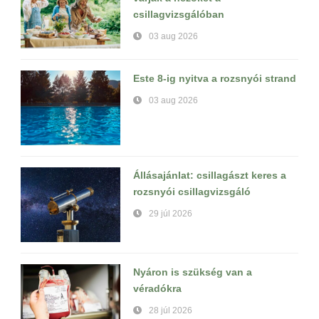
csillagvizsgálóban
03 aug 2026
Este 8-ig nyitva a rozsnyói strand
03 aug 2026
Állásajánlat: csillagászt keres a
rozsnyói csillagvizsgáló
29 júl 2026
Nyáron is szükség van a
véradókra
28 júl 2026