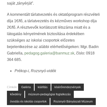
saját „tányérját”.
A kommentált tárlatvezetés és oktatóprogram részvételi
díja 1€/fő, a tárlatvezetés és kézműves workshop díja
2€/fő. A résztvevők korlátozott létszáma miatt és a
látogatás kényelmének biztosítása érdekében
szükséges az iskolai csoportok előzetes
bejelentkezése az alábbi elérhetőségeken: Mgr. Badin
Gabriella,
pedagog.galeria@banmuz.sk
, číslo: 0918
364 685.
Prékop-i, Rozsnyó-vidék
Címkék:
Galéria
kiállítás
kísérőrendezvények
kőedény
múzeum-pedagógiai foglalkozás
óvodás és iskolás csoportok
Rozsnyói Bányászati Múzeum