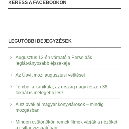
KERESS A FACEBOOKON
LEGUTÓBBI BEJEGYZÉSEK
Augusztus 12-én várható a Perseidák
leglátványosabb éjszakája
Az Úsvit mozi augusztusi vetítései
Tombol a kánikula, az ország nagy részén 38
foknál is melegebb lesz
A szlovákiai magyar könyvtárosok – mindig
mozgásban
Minden csütörtökön remek filmek várják a nézőket
a csillagvizsgálóban