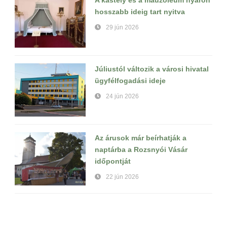
A kastély és a mauzóleum nyáron
hosszabb ideig tart nyitva
29 jún 2026
Júliustól változik a városi hivatal
ügyfélfogadási ideje
24 jún 2026
Az árusok már beírhatják a
naptárba a Rozsnyói Vásár
időpontját
22 jún 2026