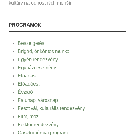
kultúry národnostných menšín
PROGRAMOK
Beszélgetés
Brigád, önkéntes munka
Egyéb rendezvény
Egyházi esemény
Előadás
Előadóest
Évzáró
Falunap, városnap
Fesztivál, kulturális rendezvény
Film, mozi
Folklór rendezvény
Gasztronómiai program