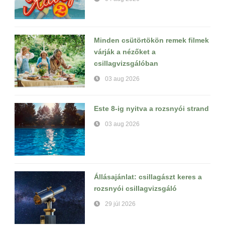
Minden csütörtökön remek filmek
várják a nézőket a
csillagvizsgálóban
03 aug 2026
Este 8-ig nyitva a rozsnyói strand
03 aug 2026
Állásajánlat: csillagászt keres a
rozsnyói csillagvizsgáló
29 júl 2026