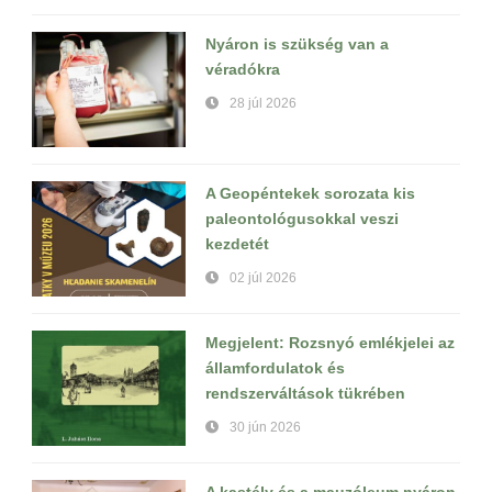
Nyáron is szükség van a
véradókra
28 júl 2026
A Geopéntekek sorozata kis
paleontológusokkal veszi
kezdetét
02 júl 2026
Megjelent: Rozsnyó emlékjelei az
államfordulatok és
rendszerváltások tükrében
30 jún 2026