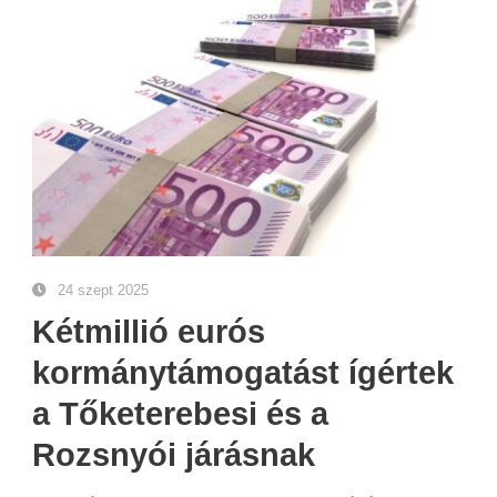
24 szept 2025
Kétmillió eurós
kormánytámogatást ígértek
a Tőketerebesi és a
Rozsnyói járásnak