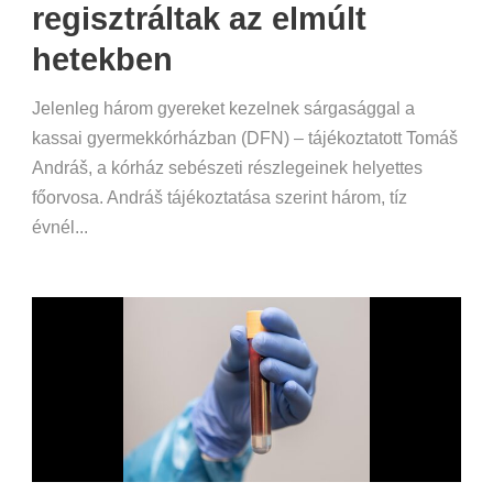
regisztráltak az elmúlt
hetekben
Jelenleg három gyereket kezelnek sárgasággal a
kassai gyermekkórházban (DFN) – tájékoztatott Tomáš
Andráš, a kórház sebészeti részlegeinek helyettes
főorvosa. Andráš tájékoztatása szerint három, tíz
évnél...