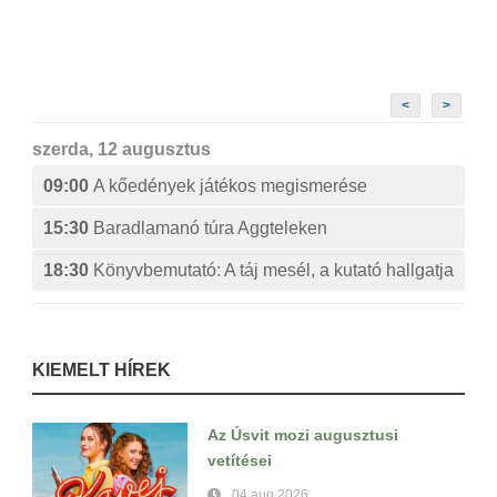
<
>
szerda, 12 augusztus
09:00
A kőedények játékos megismerése
15:30
Baradlamanó túra Aggteleken
18:30
Könyvbemutató: A táj mesél, a kutató hallgatja
KIEMELT HÍREK
Az Úsvit mozi augusztusi
vetítései
04 aug 2026