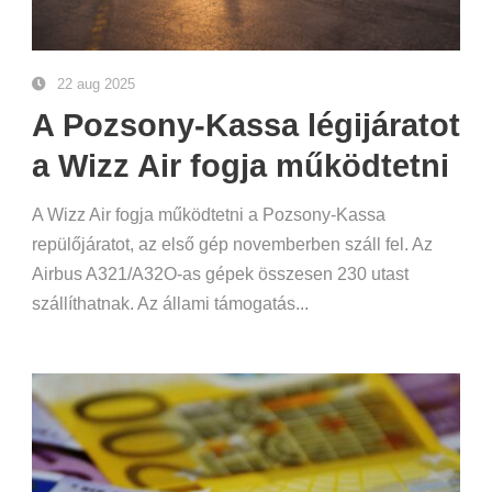
22 aug 2025
A Pozsony-Kassa légijáratot
a Wizz Air fogja működtetni
A Wizz Air fogja működtetni a Pozsony-Kassa
repülőjáratot, az első gép novemberben száll fel. Az
Airbus A321/A32O-as gépek összesen 230 utast
szállíthatnak. Az állami támogatás...