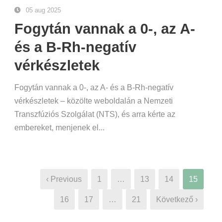
05 aug 2025
Fogytán vannak a 0-, az A-
és a B-Rh-negatív
vérkészletek
Fogytán vannak a 0-, az A- és a B-Rh-negatív
vérkészletek – közölte weboldalán a Nemzeti
Transzfúziós Szolgálat (NTS), és arra kérte az
embereket, menjenek el...
‹ Previous
1
…
13
14
15
16
17
…
21
Következő ›