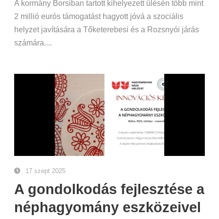
A kormány Borsiban tartott kihelyezett ülésén több mint
2 millió eurós támogatást hagyott jóvá a szociális
helyzet javítására a Tőketerebesi és a Rozsnyói járás
számára....
17 szept 2025
A gondolkodás fejlesztése a
néphagyomány eszközeivel