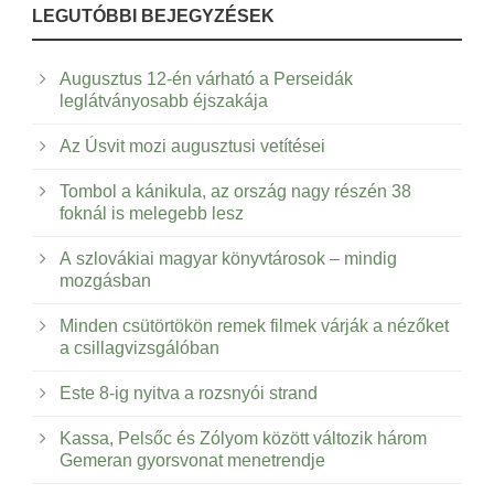
LEGUTÓBBI BEJEGYZÉSEK
Augusztus 12-én várható a Perseidák
leglátványosabb éjszakája
Az Úsvit mozi augusztusi vetítései
Tombol a kánikula, az ország nagy részén 38
foknál is melegebb lesz
A szlovákiai magyar könyvtárosok – mindig
mozgásban
Minden csütörtökön remek filmek várják a nézőket
a csillagvizsgálóban
Este 8-ig nyitva a rozsnyói strand
Kassa, Pelsőc és Zólyom között változik három
Gemeran gyorsvonat menetrendje