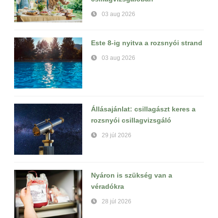
03 aug 2026
Este 8-ig nyitva a rozsnyói strand
03 aug 2026
Állásajánlat: csillagászt keres a
rozsnyói csillagvizsgáló
29 júl 2026
Nyáron is szükség van a
véradókra
28 júl 2026