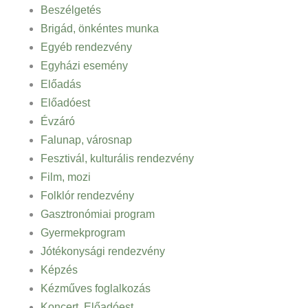
Beszélgetés
Brigád, önkéntes munka
Egyéb rendezvény
Egyházi esemény
Előadás
Előadóest
Évzáró
Falunap, városnap
Fesztivál, kulturális rendezvény
Film, mozi
Folklór rendezvény
Gasztronómiai program
Gyermekprogram
Jótékonysági rendezvény
Képzés
Kézműves foglalkozás
Koncert, Előadóest