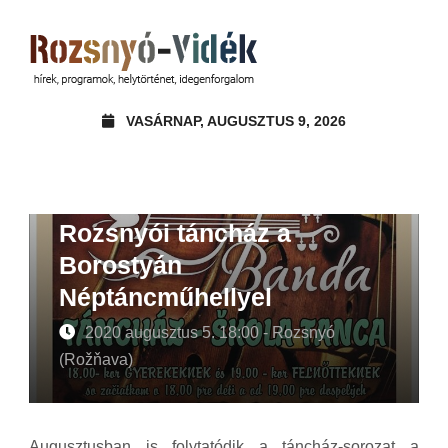
VASÁRNAP, AUGUSZTUS 9, 2026
Rozsnyói táncház a
Borostyán
Néptáncműhellyel
2020 augusztus 5. 18:00 - Rozsnyó
(Rožňava)
Augusztusban is folytatódik a táncház-sorozat a