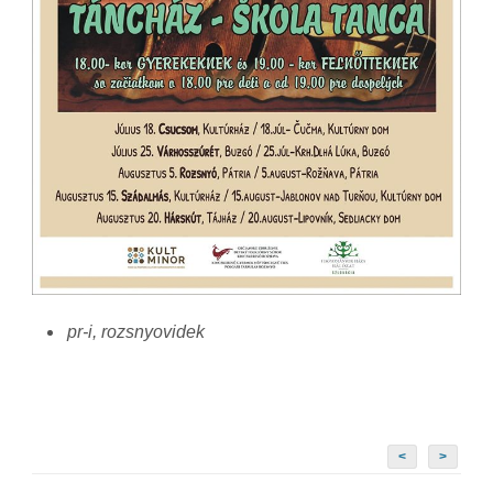
pr-i, rozsnyovidek
<
>