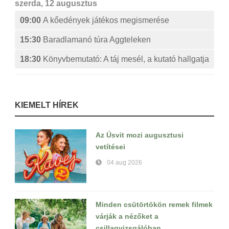
szerda, 12 augusztus
09:00
A kőedények játékos megismerése
15:30
Baradlamanó túra Aggteleken
18:30
Könyvbemutató: A táj mesél, a kutató hallgatja
KIEMELT HÍREK
Az Úsvit mozi augusztusi
vetítései
04 aug 2026
Minden csütörtökön remek filmek
várják a nézőket a
csillagvizsgálóban