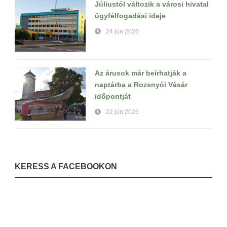
Júliustól változik a városi hivatal
ügyfélfogadási ideje
24 jún 2026
Az árusok már beírhatják a
naptárba a Rozsnyói Vásár
időpontját
22 jún 2026
KERESS A FACEBOOKON