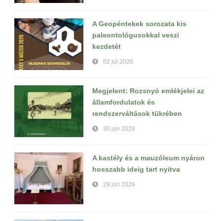
A Geopéntekek sorozata kis
paleontológusokkal veszi
kezdetét
02 júl 2026
Megjelent: Rozsnyó emlékjelei az
államfordulatok és
rendszerváltások tükrében
30 jún 2026
A kastély és a mauzóleum nyáron
hosszabb ideig tart nyitva
29 jún 2026