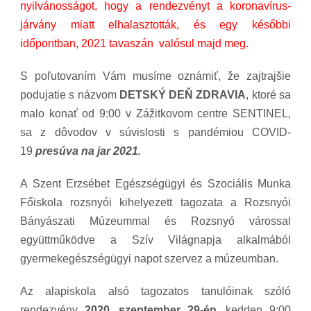
nyilvánosságot, hogy a rendezvényt a koronavírus-
járvány miatt elhalasztották, és egy későbbi
időpontban, 2021 tavaszán valósul majd meg.
S poľutovaním Vám musíme oznámiť, že zajtrajšie
podujatie s názvom
DETSKÝ DEŇ ZDRAVIA
, ktoré sa
malo konať od 9:00 v Zážitkovom centre SENTINEL,
sa z dôvodov v súvislosti s pandémiou COVID-
19
presúva na jar 2021.
A Szent Erzsébet Egészségügyi és Szociális Munka
Főiskola rozsnyói kihelyezett tagozata a Rozsnyói
Bányászati Múzeummal és Rozsnyó várossal
együttműködve a Szív Világnapja alkalmából
gyermekegészségügyi napot szervez a múzeumban.
Az alapiskola alsó tagozatos tanulóinak szóló
rendezvény
2020. szeptember 29-én
, kedden 9:00