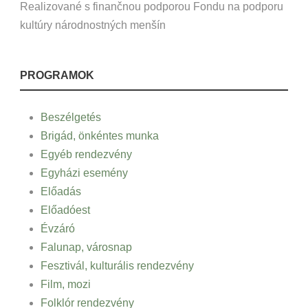
Realizované s finančnou podporou Fondu na podporu
kultúry národnostných menšín
PROGRAMOK
Beszélgetés
Brigád, önkéntes munka
Egyéb rendezvény
Egyházi esemény
Előadás
Előadóest
Évzáró
Falunap, városnap
Fesztivál, kulturális rendezvény
Film, mozi
Folklór rendezvény