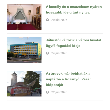
A kastély és a mauzóleum nyáron
hosszabb ideig tart nyitva
29 jún 2026
Júliustól változik a városi hivatal
ügyfélfogadási ideje
24 jún 2026
Az árusok már beírhatják a
naptárba a Rozsnyói Vásár
időpontját
22 jún 2026