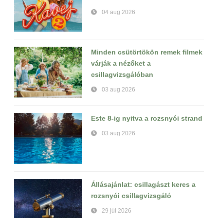
04 aug 2026
Minden csütörtökön remek filmek
várják a nézőket a
csillagvizsgálóban
03 aug 2026
Este 8-ig nyitva a rozsnyói strand
03 aug 2026
Állásajánlat: csillagászt keres a
rozsnyói csillagvizsgáló
29 júl 2026