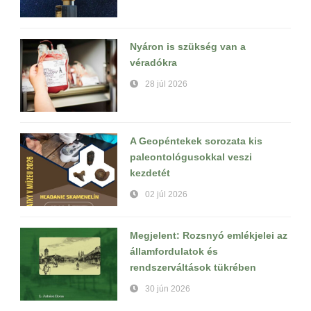
Nyáron is szükség van a
véradókra
28 júl 2026
A Geopéntekek sorozata kis
paleontológusokkal veszi
kezdetét
02 júl 2026
Megjelent: Rozsnyó emlékjelei az
államfordulatok és
rendszerváltások tükrében
30 jún 2026