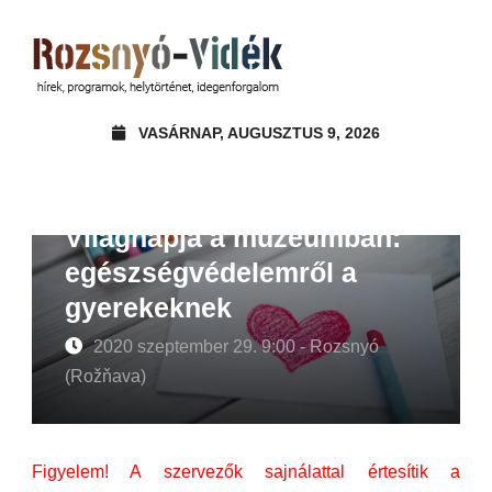
VASÁRNAP, AUGUSZTUS 9, 2026
Elhalasztva! A Szív
Világnapja a múzeumban:
egészségvédelemről a
gyerekeknek
2020 szeptember 29. 9:00 - Rozsnyó
(Rožňava)
Figyelem! A szervezők sajnálattal értesítik a