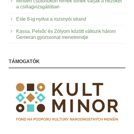
Minden csütörtökön remek filmek várják a nézőket
a csillagvizsgálóban
Este 8-ig nyitva a rozsnyói strand
Kassa, Pelsőc és Zólyom között változik három
Gemeran gyorsvonat menetrendje
TÁMOGATÓK