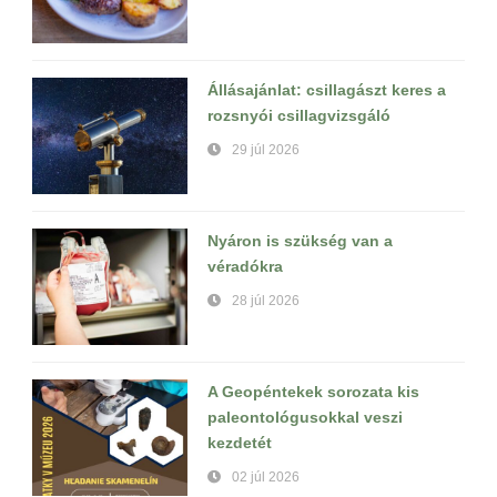
Állásajánlat: csillagászt keres a
rozsnyói csillagvizsgáló
29 júl 2026
Nyáron is szükség van a
véradókra
28 júl 2026
A Geopéntekek sorozata kis
paleontológusokkal veszi
kezdetét
02 júl 2026