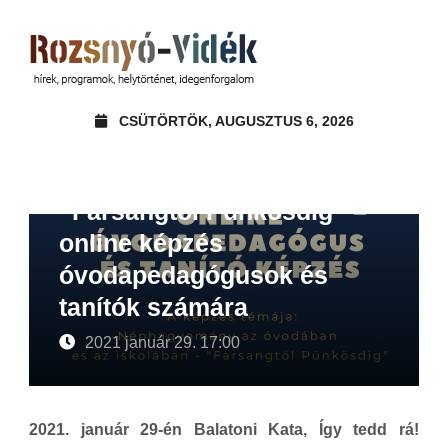
CSÜTÖRTÖK, AUGUSZTUS 6, 2026
“Farsangtól Pünkösdig” –
online képzés
óvodapedagógusok és
tanítók számára
2021 január 29. 17:00
2021. január 29-én Balatoni Kata, Így tedd rá!