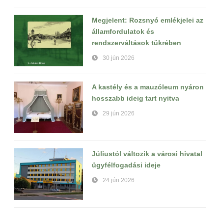
Megjelent: Rozsnyó emlékjelei az
államfordulatok és
rendszerváltások tükrében
30 jún 2026
A kastély és a mauzóleum nyáron
hosszabb ideig tart nyitva
29 jún 2026
Júliustól változik a városi hivatal
ügyfélfogadási ideje
24 jún 2026