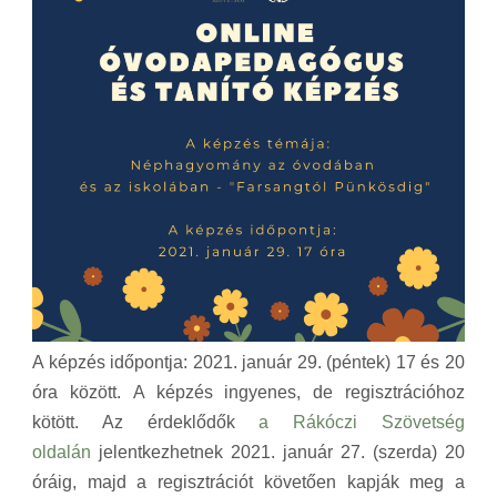
A képzés időpontja: 2021. január 29. (péntek) 17 és 20
óra között. A képzés ingyenes, de regisztrációhoz
kötött. Az érdeklődők
a Rákóczi Szövetség
oldalán
jelentkezhetnek 2021. január 27. (szerda) 20
óráig, majd a regisztrációt követően kapják meg a