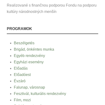
Realizované s finančnou podporou Fondu na podporu
kultúry národnostných menšín
PROGRAMOK
Beszélgetés
Brigád, önkéntes munka
Egyéb rendezvény
Egyházi esemény
Előadás
Előadóest
Évzáró
Falunap, városnap
Fesztivál, kulturális rendezvény
Film, mozi