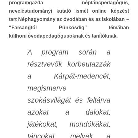
programgazda, néptáncpedagógus,
neveléstudományi kutató ismét online képzést
tart Néphagyomány az óvodában és az iskolában –
“Farsangtól Pünkösdig” témában
külhoni óvodapedagógusoknak és tanítóknak.
A program során a
résztvevők körbeutazzák
a Kárpát-medencét,
megismerve
szokásvilágát és feltárva
azokat a dalokat,
játékokat, mondókákat,
táncokat, melyek a