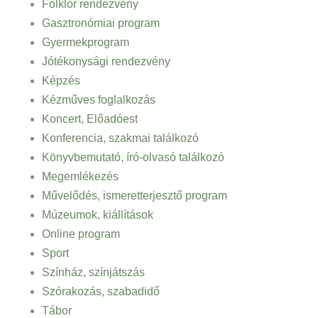
Folklór rendezvény
Gasztronómiai program
Gyermekprogram
Jótékonysági rendezvény
Képzés
Kézműves foglalkozás
Koncert, Előadóest
Konferencia, szakmai találkozó
Könyvbemutató, író-olvasó találkozó
Megemlékezés
Művelődés, ismeretterjesztő program
Múzeumok, kiállítások
Online program
Sport
Színház, színjátszás
Szórakozás, szabadidő
Tábor