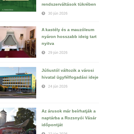
rendszerváltások tükrében
30 jún 2026
A kastély és a mauzóleum
nyáron hosszabb ideig tart
nyitva
29 jún 2026
Júliustól változik a városi
hivatal ügyfélfogadási ideje
24 jún 2026
Az árusok már beírhatják a
naptárba a Rozsnyói Vásár
időpontját