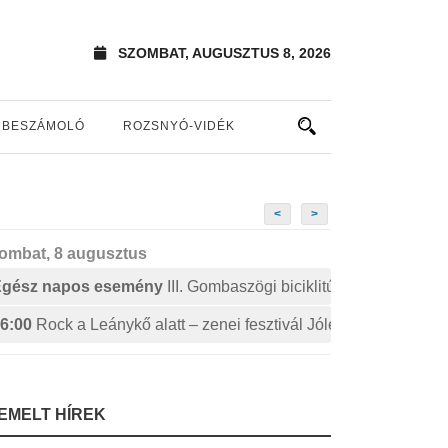
SZOMBAT, AUGUSZTUS 8, 2026
BESZÁMOLÓ
ROZSNYÓ-VIDÉK
<
>
ombat, 8 augusztus
Egész napos esemény
III. Gombaszögi biciklitúra
6:00
Rock a Leánykő alatt – zenei fesztivál Jólészen
IEMELT HÍREK