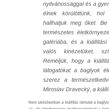
nyilvánossággal és a gyer
élnek körülöttünk, hol
hallhatjuk meg őket. Be
természetes életkörnyez
galériába, és a kiállítás
valós kinézetüket, sz
Reméljük, hogy a kiállít
látogatókat a baglyok é
szerez a természetkedv
Miroslav Dravecký, a kiállí
Nem utolsósorban a kiállítás rámutat a bagl
az, aki mindennapos tevékenységével a legna