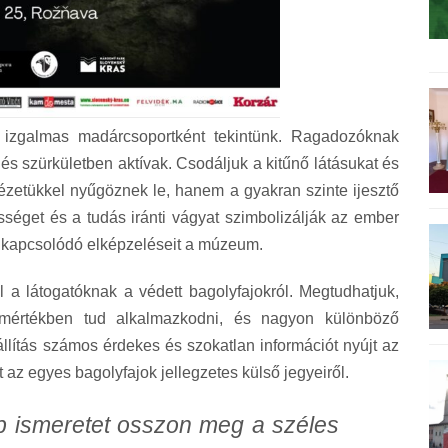
r izgalmas madárcsoportként tekintünk. Ragadozóknak
 és szürkületben aktívak. Csodáljuk a kitűnő látásukat és
ézetükkel nyűgöznek le, hanem a gyakran szinte ijesztő
sséget és a tudás iránti vágyat szimbolizálják az ember
 kapcsolódó elképzeléseit a múzeum.
l a látogatóknak a védett bagolyfajokról. Megtudhatjuk,
mértékben tud alkalmazkodni, és nagyon különböző
állítás számos érdekes és szokatlan információt nyújt az
t az egyes bagolyfajok jellegzetes külső jegyeiről.
öbb ismeretet osszon meg a széles