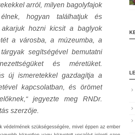
ekekkel arról, milyen bagolyfajok
 élnek, hogyan találhatjuk és
 akarjuk hozni kicsit a baglyok
K
etét a városba, a múzeumba, a
i tárgyak segítségével bemutatni
ínezettségüket és méretüket.
L
ás új ismeretekkel gazdagítja a
letével kapcsolatban, és örömet
előknek,“ jegyezte meg RNDr.
tás szerzője.
yok védelmének szükségességére, mivel éppen az ember
gyobb közvetlen vagy közvetett veszélyt jelenti ezen