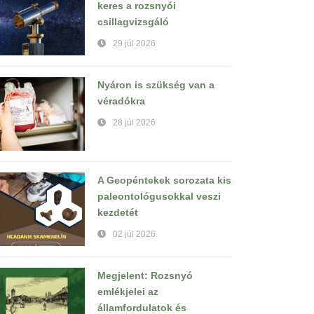
keres a rozsnyói
csillagvizsgáló
29 júl 2026
Nyáron is szükség van a
véradókra
28 júl 2026
A Geopéntekek sorozata kis
paleontológusokkal veszi
kezdetét
02 júl 2026
Megjelent: Rozsnyó
emlékjelei az
államfordulatok és