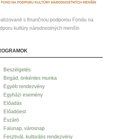
alizované s finančnou podporou Fondu na
dporu kultúry národnostných menšín
ROGRAMOK
Beszélgetés
Brigád, önkéntes munka
Egyéb rendezvény
Egyházi esemény
Előadás
Előadóest
Évzáró
Falunap, városnap
Fesztivál, kulturális rendezvény