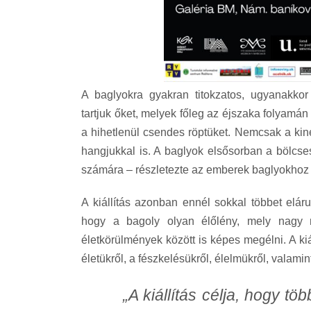
A baglyokra gyakran titokzatos, ugyanakko
tartjuk őket, melyek főleg az éjszaka folyamán
a hihetlenül csendes röptüket. Nemcsak a kin
hangjukkal is. A baglyok elsősorban a bölcse
számára – részletezte az emberek baglyokhoz
A kiállítás azonban ennél sokkal többet eláru
hogy a bagoly olyan élőlény, mely nagy 
életkörülmények között is képes megélni. A ki
életükről, a fészkelésükről, élelmükről, valamin
„A kiállítás célja, hogy t