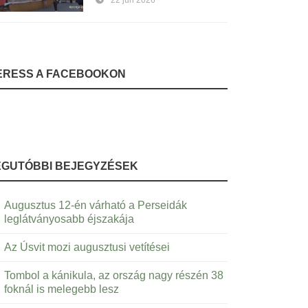
22 jún 2026
ERESS A FACEBOOKON
EGUTÓBBI BEJEGYZÉSEK
Augusztus 12-én várható a Perseidák
leglátványosabb éjszakája
Az Úsvit mozi augusztusi vetítései
Tombol a kánikula, az ország nagy részén 38
foknál is melegebb lesz