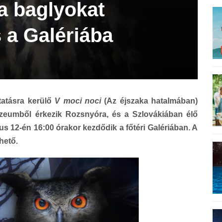
a baglyokat
s a Galériába
atásra kerülő
V moci noci
(Az éjszaka hatalmában)
Múzeumből érkezik Rozsnyóra, és a Szlovákiában élő
us 12-én 16:00 órakor kezdődik a főtéri Galériában. A
thető.