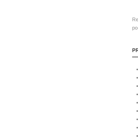
Re
po
P