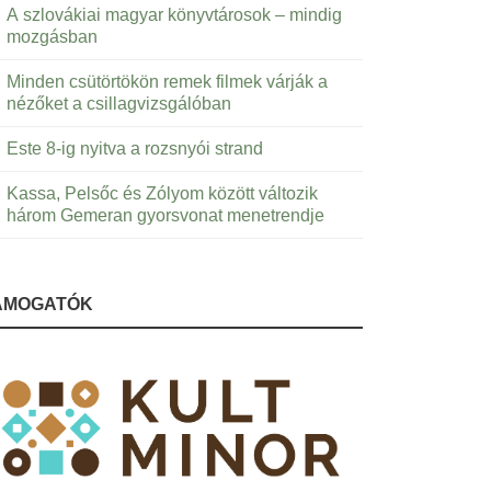
A szlovákiai magyar könyvtárosok – mindig
mozgásban
Minden csütörtökön remek filmek várják a
nézőket a csillagvizsgálóban
Este 8-ig nyitva a rozsnyói strand
Kassa, Pelsőc és Zólyom között változik
három Gemeran gyorsvonat menetrendje
ÁMOGATÓK