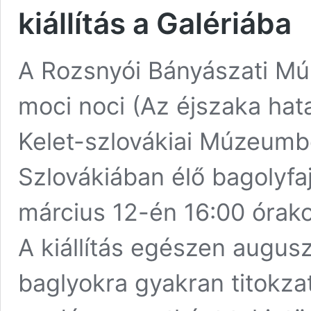
kiállítás a Galériába
A Rozsnyói Bányászati M
moci noci (Az éjszaka hata
Kelet-szlovákiai Múzeumbő
Szlovákiában élő bagolyfa
március 12-én 16:00 órako
A kiállítás egészen augus
baglyokra gyakran titokza