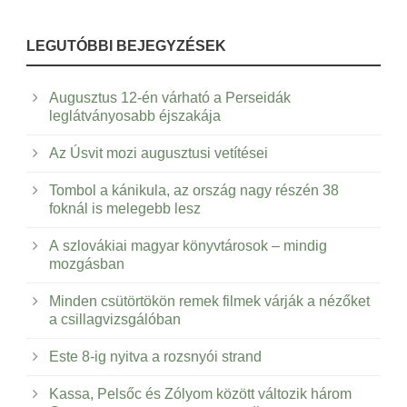
LEGUTÓBBI BEJEGYZÉSEK
Augusztus 12-én várható a Perseidák
leglátványosabb éjszakája
Az Úsvit mozi augusztusi vetítései
Tombol a kánikula, az ország nagy részén 38
foknál is melegebb lesz
A szlovákiai magyar könyvtárosok – mindig
mozgásban
Minden csütörtökön remek filmek várják a nézőket
a csillagvizsgálóban
Este 8-ig nyitva a rozsnyói strand
Kassa, Pelsőc és Zólyom között változik három