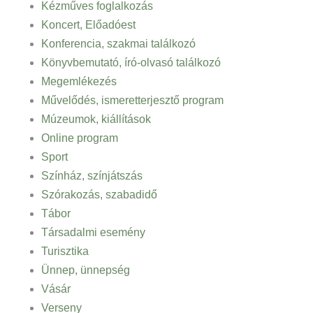
Kézműves foglalkozás
Koncert, Előadóest
Konferencia, szakmai találkozó
Könyvbemutató, író-olvasó találkozó
Megemlékezés
Művelődés, ismeretterjesztő program
Múzeumok, kiállítások
Online program
Sport
Színház, színjátszás
Szórakozás, szabadidő
Tábor
Társadalmi esemény
Turisztika
Ünnep, ünnepség
Vásár
Verseny