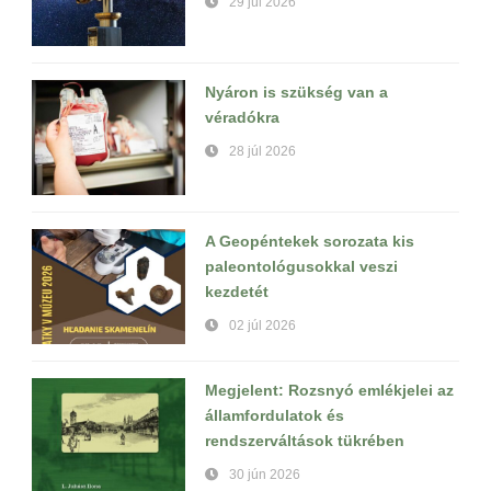
29 júl 2026
Nyáron is szükség van a
véradókra
28 júl 2026
A Geopéntekek sorozata kis
paleontológusokkal veszi
kezdetét
02 júl 2026
Megjelent: Rozsnyó emlékjelei az
államfordulatok és
rendszerváltások tükrében
30 jún 2026