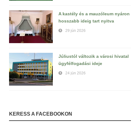
A kastély és a mauzóleum nyáron
hosszabb ideig tart nyitva
29 jún 2026
Júliustól változik a városi hivatal
ügyfélfogadási ideje
24 jún 2026
KERESS A FACEBOOKON