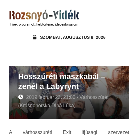
SZOMBAT, AUGUSZTUS 8, 2026
Hosszúréti maszkabál –
zenél a Labyrynt
2019 február 23. 21:00 - Várhosszúrét
(Krásnohorská Dlhá Lúka)
A várhosszúréti Exit ifjúsági szervezet