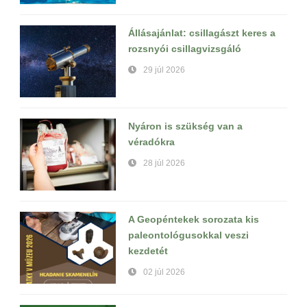
Állásajánlat: csillagászt keres a
rozsnyói csillagvizsgáló
29 júl 2026
Nyáron is szükség van a
véradókra
28 júl 2026
A Geopéntekek sorozata kis
paleontológusokkal veszi
kezdetét
02 júl 2026