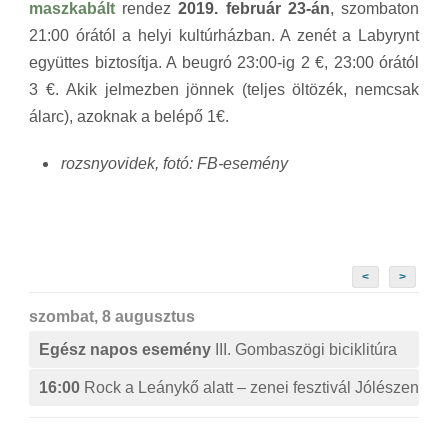
maszkabált
rendez
2019. február 23-án
, szombaton
21:00 órától a helyi kultúrházban. A zenét a Labyrynt
együttes biztosítja. A beugró 23:00-ig 2 €, 23:00 órától
3 €. Akik jelmezben jönnek (teljes öltözék, nemcsak
álarc), azoknak a belépő 1€.
rozsnyovidek, fotó: FB-esemény
<
>
szombat, 8 augusztus
Egész napos esemény
III. Gombaszögi biciklitúra
16:00
Rock a Leánykő alatt – zenei fesztivál Jólészen