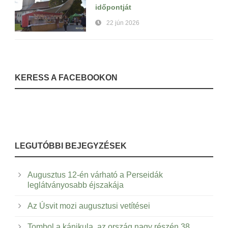
időpontját
22 jún 2026
KERESS A FACEBOOKON
LEGUTÓBBI BEJEGYZÉSEK
Augusztus 12-én várható a Perseidák
leglátványosabb éjszakája
Az Úsvit mozi augusztusi vetítései
Tombol a kánikula, az ország nagy részén 38