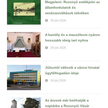
Megjelent: Rozsnyó emlékjelei az
államfordulatok és
rendszerváltások tükrében
30 jún 2026
A kastély és a mauzóleum nyáron
hosszabb ideig tart nyitva
29 jún 2026
Júliustól változik a városi hivatal
ügyfélfogadási ideje
24 jún 2026
Az árusok már beírhatják a
naptárba a Rozsnyói Vásár