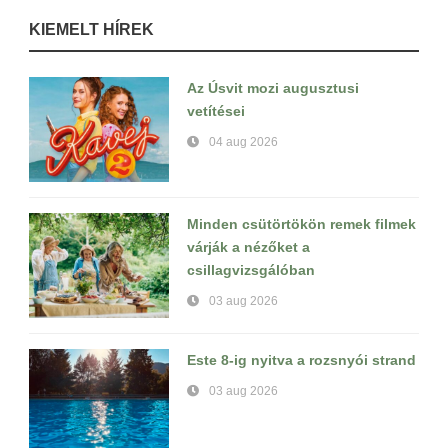
KIEMELT HÍREK
Az Úsvit mozi augusztusi
vetítései
04 aug 2026
Minden csütörtökön remek filmek
várják a nézőket a
csillagvizsgálóban
03 aug 2026
Este 8-ig nyitva a rozsnyói strand
03 aug 2026