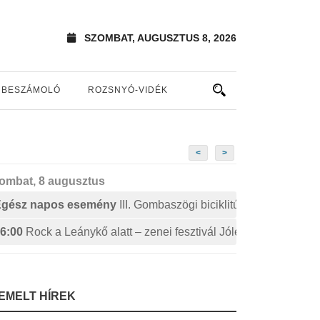
SZOMBAT, AUGUSZTUS 8, 2026
BESZÁMOLÓ
ROZSNYÓ-VIDÉK
<
>
ombat, 8 augusztus
Egész napos esemény
III. Gombaszögi biciklitúra
6:00
Rock a Leánykő alatt – zenei fesztivál Jólészen
IEMELT HÍREK