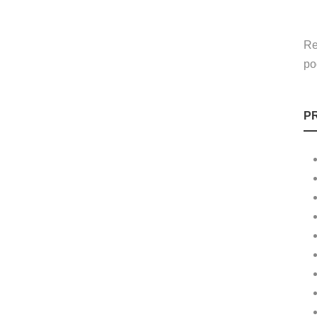
Re
po
P