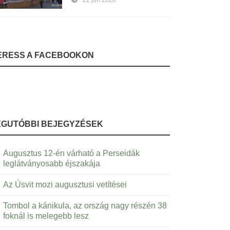
22 jún 2026
ERESS A FACEBOOKON
EGUTÓBBI BEJEGYZÉSEK
Augusztus 12-én várható a Perseidák
leglátványosabb éjszakája
Az Úsvit mozi augusztusi vetítései
Tombol a kánikula, az ország nagy részén 38
foknál is melegebb lesz