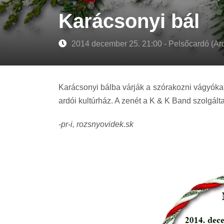
Karácsonyi bál
2014 december 25. 21:00 - Pelsőcardó (Ar
Karácsonyi bálba várják a szórakozni vágyókat
ardói kultúrház. A zenét a K & K Band szolgálta
-pr-i, rozsnyovidek.sk