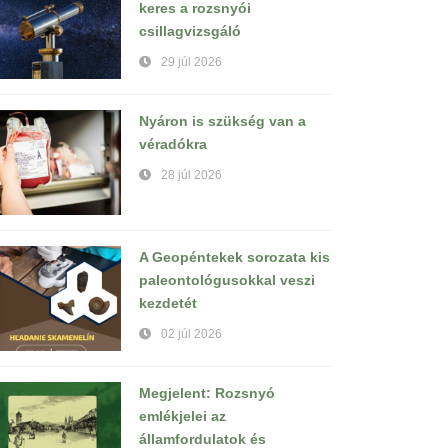
keres a rozsnyói
csillagvizsgáló
29 júl 2026
Nyáron is szükség van a
véradókra
28 júl 2026
A Geopéntekek sorozata kis
paleontológusokkal veszi
kezdetét
02 júl 2026
Megjelent: Rozsnyó
emlékjelei az
államfordulatok és