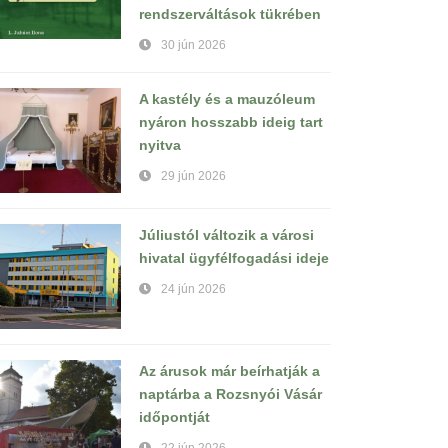
rendszerváltások tükrében
30 jún 2026
A kastély és a mauzóleum
nyáron hosszabb ideig tart
nyitva
29 jún 2026
Júliustól változik a városi
hivatal ügyfélfogadási ideje
24 jún 2026
Az árusok már beírhatják a
naptárba a Rozsnyói Vásár
időpontját