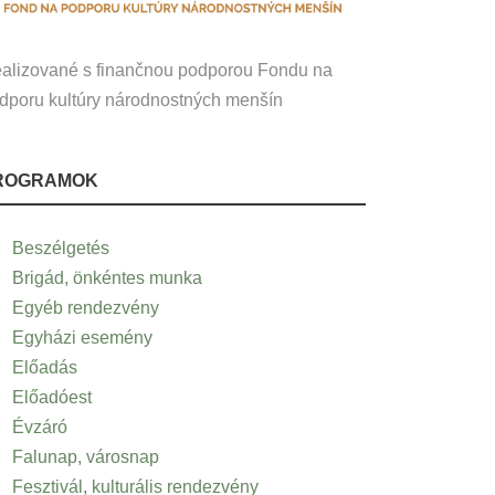
alizované s finančnou podporou Fondu na
dporu kultúry národnostných menšín
ROGRAMOK
Beszélgetés
Brigád, önkéntes munka
Egyéb rendezvény
Egyházi esemény
Előadás
Előadóest
Évzáró
Falunap, városnap
Fesztivál, kulturális rendezvény