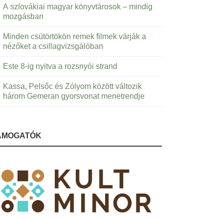
A szlovákiai magyar könyvtárosok – mindig
mozgásban
Minden csütörtökön remek filmek várják a
nézőket a csillagvizsgálóban
Este 8-ig nyitva a rozsnyói strand
Kassa, Pelsőc és Zólyom között változik
három Gemeran gyorsvonat menetrendje
ÁMOGATÓK