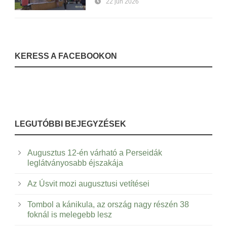
22 jún 2026
KERESS A FACEBOOKON
LEGUTÓBBI BEJEGYZÉSEK
Augusztus 12-én várható a Perseidák
leglátványosabb éjszakája
Az Úsvit mozi augusztusi vetítései
Tombol a kánikula, az ország nagy részén 38
foknál is melegebb lesz