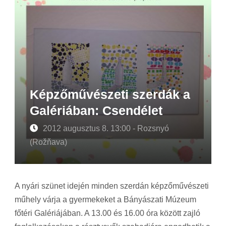
Képzőművészeti szerdák a
Galériában: Csendélet
2012 augusztus 8. 13:00 - Rozsnyó
(Rožňava)
A nyári szünet idején minden szerdán képzőművészeti
műhely várja a gyermekeket a Bányászati Múzeum
főtéri Galériájában. A 13.00 és 16.00 óra között zajló