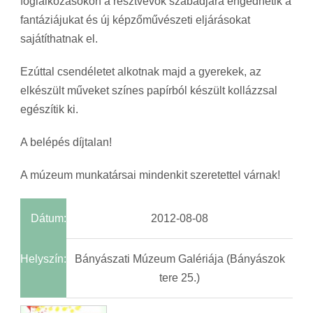
foglalkozásokon a résztvevők szabadjára engedhetik a
fantáziájukat és új képzőművészeti eljárásokat
sajátíthatnak el.
Ezúttal csendéletet alkotnak majd a gyerekek, az
elkészült műveket színes papírból készült kollázzsal
egészítik ki.
A belépés díjtalan!
A múzeum munkatársai mindenkit szeretettel várnak!
Dátum:
2012-08-08
Helyszín:
Bányászati Múzeum Galériája (Bányászok
tere 25.)