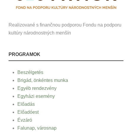
Realizované s finančnou podporou Fondu na podporu
kultúry národnostných menšín
PROGRAMOK
Beszélgetés
Brigád, önkéntes munka
Egyéb rendezvény
Egyházi esemény
Előadás
Előadóest
Évzáró
Falunap, városnap