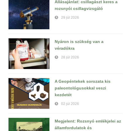
Állásajánlat: csillagászt keres a
rozsnyói csillagvizsgáló
29 júl 2026
Nyáron is szükség van a
véradókra
28 júl 2026
A Geopéntekek sorozata kis
paleontológusokkal veszi
kezdetét
02 júl 2026
Megjelent: Rozsnyó emlékjelei az
államfordulatok és