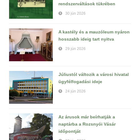
rendszerváltások tükrében
30 jún 2026
A kastély és a mauzóleum nyáron
hosszabb ideig tart nyitva
29 jún 2026
Júliustól változik a városi hivatal
ügyfélfogadási ideje
24 jún 2026
Az árusok már beírhatják a
naptárba a Rozsnyói Vásár
időpontját