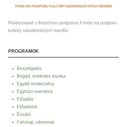
Realizované s finančnou podporou Fondu na podporu
kultúry národnostných menšín
PROGRAMOK
Beszélgetés
Brigád, önkéntes munka
Egyéb rendezvény
Egyházi esemény
Előadás
Előadóest
Évzáró
Falunap, városnap