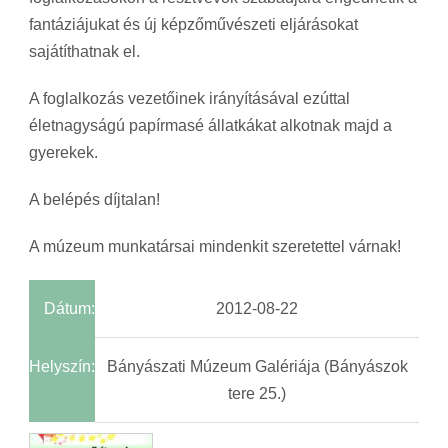
fantáziájukat és új képzőművészeti eljárásokat
sajátíthatnak el.
A foglalkozás vezetőinek irányításával ezúttal
életnagyságú papírmasé állatkákat alkotnak majd a
gyerekek.
A belépés díjtalan!
A múzeum munkatársai mindenkit szeretettel várnak!
Dátum:
2012-08-22
Helyszín:
Bányászati Múzeum Galériája (Bányászok
tere 25.)