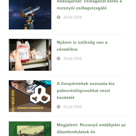
Állásajánlat: csillagászt keres a
rozsnyói csillagvizsgáló
29 júl 2026
Nyáron is szükség van a
véradókra
28 júl 2026
A Geopéntekek sorozata kis
paleontológusokkal veszi
kezdetét
02 júl 2026
Megjelent: Rozsnyó emlékjelei az
államfordulatok és