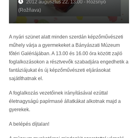
2012 augusztus 22. 13:00 - Rozsnyó
(Rožňava)
A nyári szünet alatt minden szerdán képzőművészeti
műhely várja a gyermekeket a Bányászati Múzeum
főtéri Galériájában. A 13.00 és 16.00 óra között zajló
foglalkozásokon a résztvevők szabadjára engedhetik a
fantáziájukat és új képzőművészeti eljárásokat
sajátíthatnak el.
A foglalkozás vezetőinek irányításával ezúttal
életnagyságú papírmasé állatkákat alkotnak majd a
gyerekek.
A belépés díjtalan!