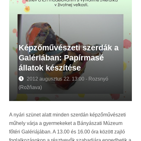
Képzőművészeti szerdák a
Galériában: Papírmasé
állatok készítése
2012 augusztus 22. 13:00 - Rozsnyó
(Rožňava)
A nyári szünet alatt minden szerdán képzőművészeti
műhely várja a gyermekeket a Bányászati Múzeum
főtéri Galériájában. A 13.00 és 16.00 óra között zajló
foglalkozásokon a résztvevők szabadjára engedhetik a