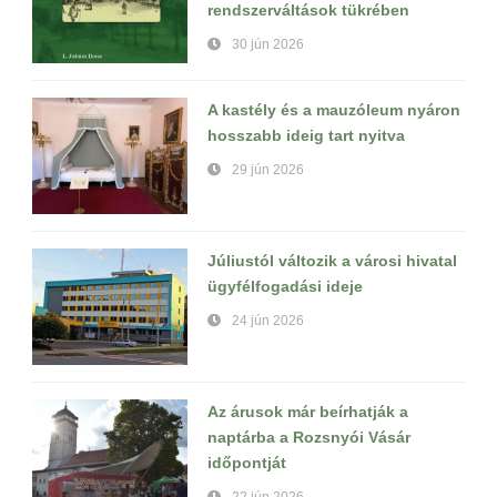
rendszerváltások tükrében
30 jún 2026
A kastély és a mauzóleum nyáron
hosszabb ideig tart nyitva
29 jún 2026
Júliustól változik a városi hivatal
ügyfélfogadási ideje
24 jún 2026
Az árusok már beírhatják a
naptárba a Rozsnyói Vásár
időpontját
22 jún 2026