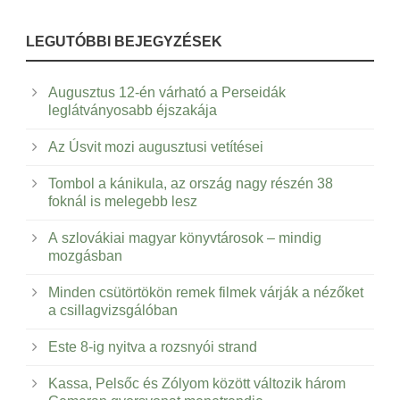
LEGUTÓBBI BEJEGYZÉSEK
Augusztus 12-én várható a Perseidák
leglátványosabb éjszakája
Az Úsvit mozi augusztusi vetítései
Tombol a kánikula, az ország nagy részén 38
foknál is melegebb lesz
A szlovákiai magyar könyvtárosok – mindig
mozgásban
Minden csütörtökön remek filmek várják a nézőket
a csillagvizsgálóban
Este 8-ig nyitva a rozsnyói strand
Kassa, Pelsőc és Zólyom között változik három