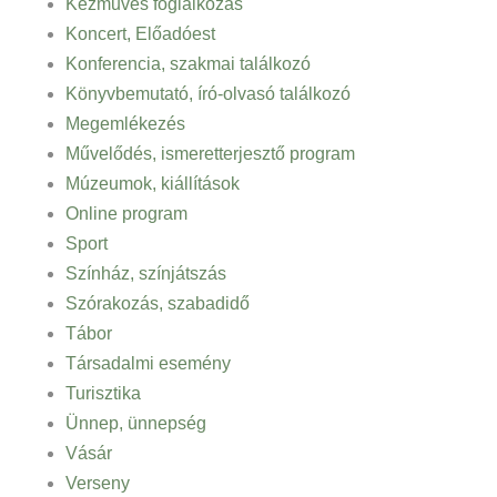
Kézműves foglalkozás
Koncert, Előadóest
Konferencia, szakmai találkozó
Könyvbemutató, író-olvasó találkozó
Megemlékezés
Művelődés, ismeretterjesztő program
Múzeumok, kiállítások
Online program
Sport
Színház, színjátszás
Szórakozás, szabadidő
Tábor
Társadalmi esemény
Turisztika
Ünnep, ünnepség
Vásár
Verseny