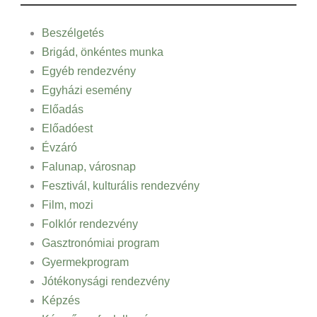
Beszélgetés
Brigád, önkéntes munka
Egyéb rendezvény
Egyházi esemény
Előadás
Előadóest
Évzáró
Falunap, városnap
Fesztivál, kulturális rendezvény
Film, mozi
Folklór rendezvény
Gasztronómiai program
Gyermekprogram
Jótékonysági rendezvény
Képzés