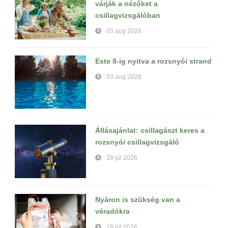
várják a nézőket a
csillagvizsgálóban
03 aug 2026
Este 8-ig nyitva a rozsnyói strand
03 aug 2026
Állásajánlat: csillagászt keres a
rozsnyói csillagvizsgáló
29 júl 2026
Nyáron is szükség van a
véradókra
28 júl 2026