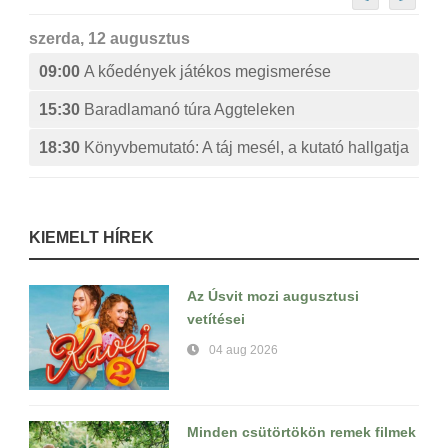
szerda, 12 augusztus
09:00
A kőedények játékos megismerése
15:30
Baradlamanó túra Aggteleken
18:30
Könyvbemutató: A táj mesél, a kutató hallgatja
KIEMELT HÍREK
Az Úsvit mozi augusztusi
vetítései
04 aug 2026
Minden csütörtökön remek filmek