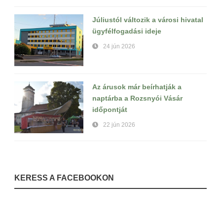
Júliustól változik a városi hivatal
ügyfélfogadási ideje
24 jún 2026
Az árusok már beírhatják a
naptárba a Rozsnyói Vásár
időpontját
22 jún 2026
KERESS A FACEBOOKON