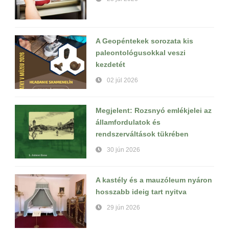
A Geopéntekek sorozata kis
paleontológusokkal veszi
kezdetét
02 júl 2026
Megjelent: Rozsnyó emlékjelei az
államfordulatok és
rendszerváltások tükrében
30 jún 2026
A kastély és a mauzóleum nyáron
hosszabb ideig tart nyitva
29 jún 2026