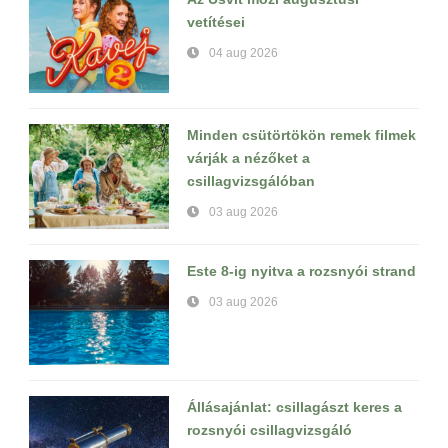
vetítései
04 aug 2026
Minden csütörtökön remek filmek
várják a nézőket a
csillagvizsgálóban
03 aug 2026
Este 8-ig nyitva a rozsnyói strand
03 aug 2026
Állásajánlat: csillagászt keres a
rozsnyói csillagvizsgáló