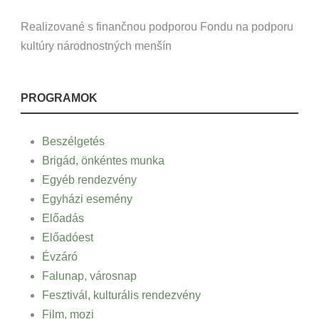
Realizované s finančnou podporou Fondu na podporu
kultúry národnostných menšín
PROGRAMOK
Beszélgetés
Brigád, önkéntes munka
Egyéb rendezvény
Egyházi esemény
Előadás
Előadóest
Évzáró
Falunap, városnap
Fesztivál, kulturális rendezvény
Film, mozi