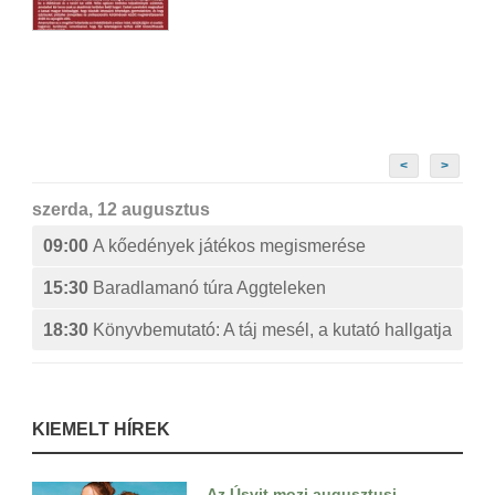
<
>
szerda, 12 augusztus
09:00
A kőedények játékos megismerése
15:30
Baradlamanó túra Aggteleken
18:30
Könyvbemutató: A táj mesél, a kutató hallgatja
KIEMELT HÍREK
Az Úsvit mozi augusztusi