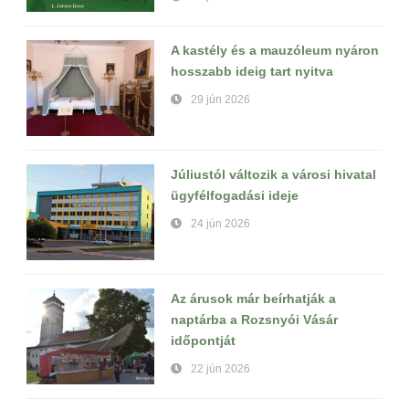
A kastély és a mauzóleum nyáron
hosszabb ideig tart nyitva
29 jún 2026
Júliustól változik a városi hivatal
ügyfélfogadási ideje
24 jún 2026
Az árusok már beírhatják a
naptárba a Rozsnyói Vásár
időpontját
22 jún 2026