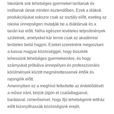
Iskoláink sok tehetséges gyermeket tanítanak és
indítanak útnak minden esztendőben. Ezek a diákok
produkciójukat sokszor csak az osztály előtt, esetleg az
iskolai ünnepségen mutatják be a diáktársak és a
tanári kar előtt. Néha egészen kivételes teljesítmények
születnek, amelyeket kár lenne csak az akadémiai
területen belül hagyni. Ezeket szeretnénk megosztani
a kassai magyar közösséggel, hogy büszkék
lehessünk tehetséges gyermekeinkre, és hogy
szárnyukat próbálva ünnepélyes és professzionális
körülmények között megmérettessenek értőik és
rajongóik előtt.
Amennyiben ez a meghívó felkeltette az érdeklődését
a műsor iránt, kérjük jöjjön el családtagjaival,
barátaival, ismerőseivel, hogy ifjú tehetségeink teltház
előtt bizonyíthassák közösségünk erejét.