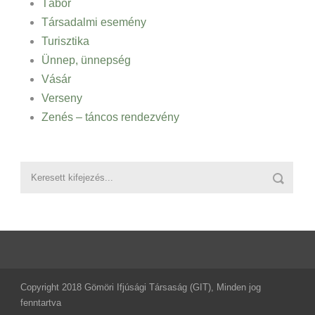
Tábor
Társadalmi esemény
Turisztika
Ünnep, ünnepség
Vásár
Verseny
Zenés – táncos rendezvény
Copyright 2018 Gömöri Ifjúsági Társaság (GIT), Minden jog
fenntartva