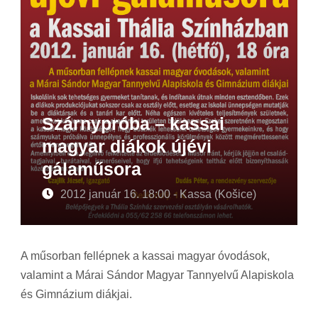
Szárnypróba – kassai
magyar diákok újévi
gálaműsora
2012 január 16. 18:00 - Kassa (Košice)
A műsorban fellépnek a kassai magyar óvodások,
valamint a Márai Sándor Magyar Tannyelvű Alapiskola
és Gimnázium diákjai.