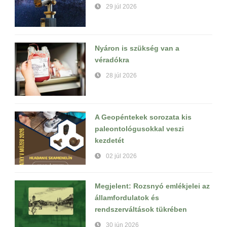
29 júl 2026
Nyáron is szükség van a
véradókra
28 júl 2026
A Geopéntekek sorozata kis
paleontológusokkal veszi
kezdetét
02 júl 2026
Megjelent: Rozsnyó emlékjelei az
államfordulatok és
rendszerváltások tükrében
30 jún 2026