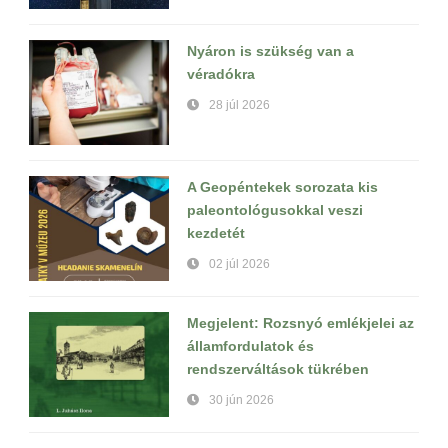
Nyáron is szükség van a
véradókra
28 júl 2026
A Geopéntekek sorozata kis
paleontológusokkal veszi
kezdetét
02 júl 2026
Megjelent: Rozsnyó emlékjelei az
államfordulatok és
rendszerváltások tükrében
30 jún 2026