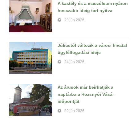
A kastély és a mauzóleum nyáron
hosszabb ideig tart nyitva
29 jún 2026
Júliustól változik a városi hivatal
ügyfélfogadási ideje
24 jún 2026
Az árusok már beírhatják a
naptárba a Rozsnyói Vásár
időpontját
22 jún 2026