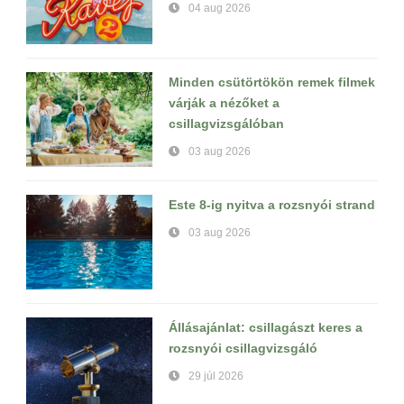
04 aug 2026
Minden csütörtökön remek filmek
várják a nézőket a
csillagvizsgálóban
03 aug 2026
Este 8-ig nyitva a rozsnyói strand
03 aug 2026
Állásajánlat: csillagászt keres a
rozsnyói csillagvizsgáló
29 júl 2026