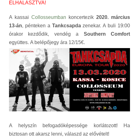
ELHALASZTVA!
A kassai
Collosseumban
koncertezik
2020. március
13-án
, pénteken a
Tankcsapda
zenekar. A buli 19:00
órakor kezdődik, vendég a
Southern Comfort
együttes. A belépőjegy ára 12/15€.
A helyszín befogadóképessége korlátozott! Ha
biztosan ott akarsz lenni, válaszd az elővételt!