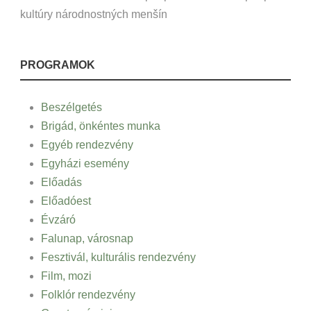
kultúry národnostných menšín
PROGRAMOK
Beszélgetés
Brigád, önkéntes munka
Egyéb rendezvény
Egyházi esemény
Előadás
Előadóest
Évzáró
Falunap, városnap
Fesztivál, kulturális rendezvény
Film, mozi
Folklór rendezvény