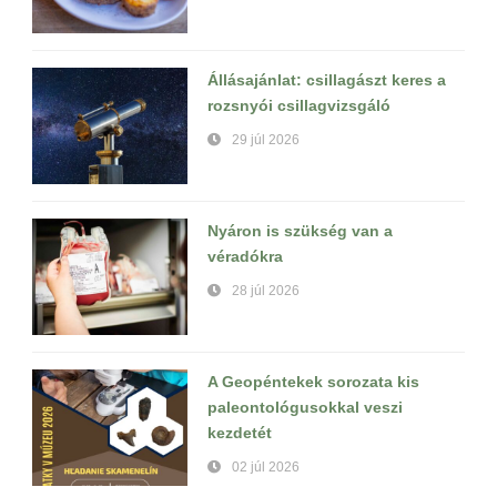
Állásajánlat: csillagászt keres a
rozsnyói csillagvizsgáló
29 júl 2026
Nyáron is szükség van a
véradókra
28 júl 2026
A Geopéntekek sorozata kis
paleontológusokkal veszi
kezdetét
02 júl 2026