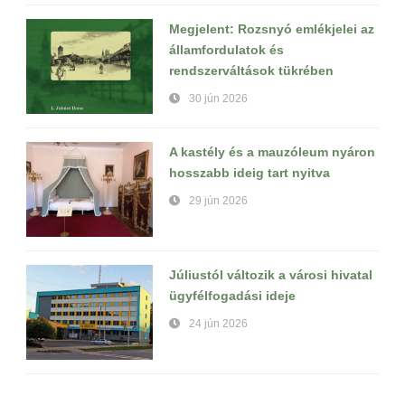
Megjelent: Rozsnyó emlékjelei az
államfordulatok és
rendszerváltások tükrében
30 jún 2026
A kastély és a mauzóleum nyáron
hosszabb ideig tart nyitva
29 jún 2026
Júliustól változik a városi hivatal
ügyfélfogadási ideje
24 jún 2026