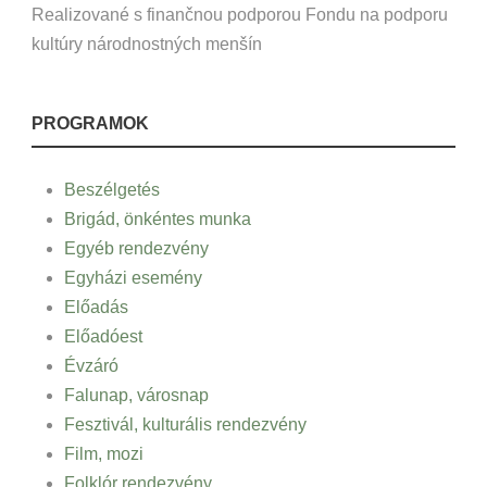
Realizované s finančnou podporou Fondu na podporu
kultúry národnostných menšín
PROGRAMOK
Beszélgetés
Brigád, önkéntes munka
Egyéb rendezvény
Egyházi esemény
Előadás
Előadóest
Évzáró
Falunap, városnap
Fesztivál, kulturális rendezvény
Film, mozi
Folklór rendezvény