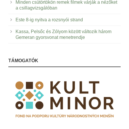
Minden csütörtökön remek filmek várják a nézőket
a csillagvizsgálóban
Este 8-ig nyitva a rozsnyói strand
Kassa, Pelsőc és Zólyom között változik három
Gemeran gyorsvonat menetrendje
TÁMOGATÓK