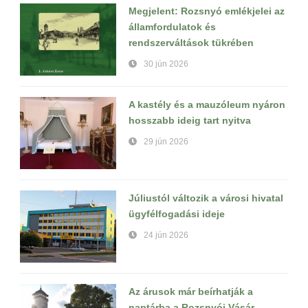
Megjelent: Rozsnyó emlékjelei az
államfordulatok és
rendszerváltások tükrében
30 jún 2026
A kastély és a mauzóleum nyáron
hosszabb ideig tart nyitva
29 jún 2026
Júliustól változik a városi hivatal
ügyfélfogadási ideje
24 jún 2026
Az árusok már beírhatják a
naptárba a Rozsnyói Vásár