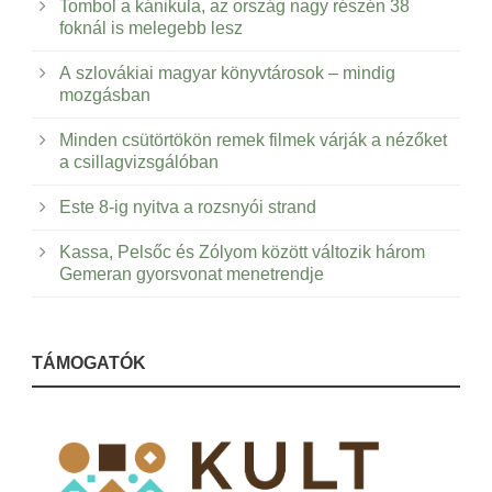
Tombol a kánikula, az ország nagy részén 38
foknál is melegebb lesz
A szlovákiai magyar könyvtárosok – mindig
mozgásban
Minden csütörtökön remek filmek várják a nézőket
a csillagvizsgálóban
Este 8-ig nyitva a rozsnyói strand
Kassa, Pelsőc és Zólyom között változik három
Gemeran gyorsvonat menetrendje
TÁMOGATÓK