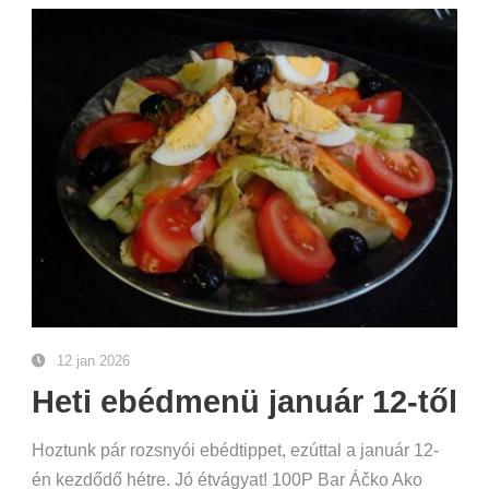
12 jan 2026
Heti ebédmenü január 12-től
Hoztunk pár rozsnyói ebédtippet, ezúttal a január 12-
én kezdődő hétre. Jó étvágyat! 100P Bar Áčko Ako