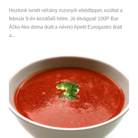
Hoztunk ismét néhány rozsnyói ebédtippet, ezúttal a
február 9-én kezdődő hétre. Jó étvágyat! 100P Bar
Áčko Ako doma (katt a névre) Apetit Eurogastro (katt
a...