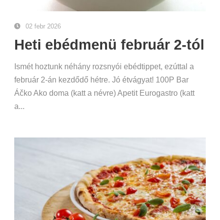
02 febr 2026
Heti ebédmenü február 2-tól
Ismét hoztunk néhány rozsnyói ebédtippet, ezúttal a
február 2-án kezdődő hétre. Jó étvágyat! 100P Bar
Áčko Ako doma (katt a névre) Apetit Eurogastro (katt
a...