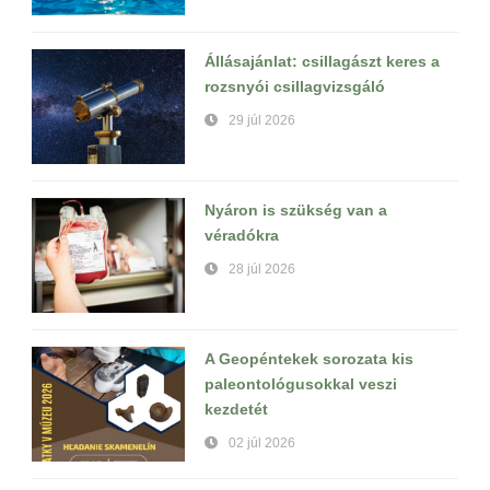
Állásajánlat: csillagászt keres a
rozsnyói csillagvizsgáló
29 júl 2026
Nyáron is szükség van a
véradókra
28 júl 2026
A Geopéntekek sorozata kis
paleontológusokkal veszi
kezdetét
02 júl 2026