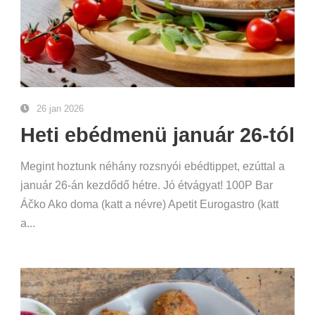
26 jan 2026
Heti ebédmenü január 26-tól
Megint hoztunk néhány rozsnyói ebédtippet, ezúttal a
január 26-án kezdődő hétre. Jó étvágyat! 100P Bar
Áčko Ako doma (katt a névre) Apetit Eurogastro (katt
a...