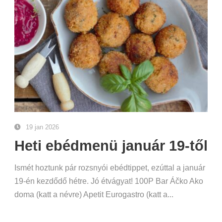
19 jan 2026
Heti ebédmenü január 19-től
Ismét hoztunk pár rozsnyói ebédtippet, ezúttal a január
19-én kezdődő hétre. Jó étvágyat! 100P Bar Áčko Ako
doma (katt a névre) Apetit Eurogastro (katt a...