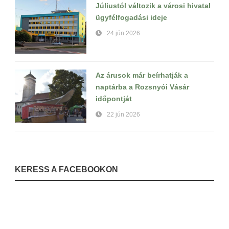
Júliustól változik a városi hivatal
ügyfélfogadási ideje
24 jún 2026
Az árusok már beírhatják a
naptárba a Rozsnyói Vásár
időpontját
22 jún 2026
KERESS A FACEBOOKON