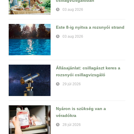
csillagvizsgálóban
03 aug 2026
Este 8-ig nyitva a rozsnyói strand
03 aug 2026
Állásajánlat: csillagászt keres a
rozsnyói csillagvizsgáló
29 júl 2026
Nyáron is szükség van a
véradókra
28 júl 2026