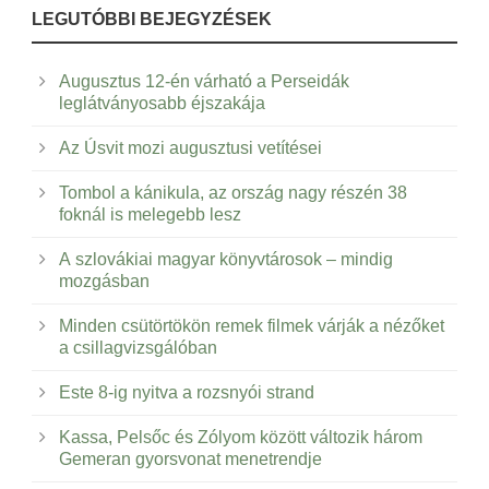
LEGUTÓBBI BEJEGYZÉSEK
Augusztus 12-én várható a Perseidák
leglátványosabb éjszakája
Az Úsvit mozi augusztusi vetítései
Tombol a kánikula, az ország nagy részén 38
foknál is melegebb lesz
A szlovákiai magyar könyvtárosok – mindig
mozgásban
Minden csütörtökön remek filmek várják a nézőket
a csillagvizsgálóban
Este 8-ig nyitva a rozsnyói strand
Kassa, Pelsőc és Zólyom között változik három
Gemeran gyorsvonat menetrendje