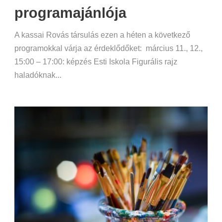
programajánlója
A kassai Rovás társulás ezen a héten a következő
programokkal várja az érdeklődőket: március 11., 12.,
15:00 – 17:00: képzés Esti Iskola Figurális rajz
haladóknak...