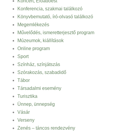
Koncert, Előadóest
Konferencia, szakmai találkozó
Könyvbemutató, író-olvasó találkozó
Megemlékezés
Művelődés, ismeretterjesztő program
Múzeumok, kiállítások
Online program
Sport
Színház, színjátszás
Szórakozás, szabadidő
Tábor
Társadalmi esemény
Turisztika
Ünnep, ünnepség
Vásár
Verseny
Zenés – táncos rendezvény