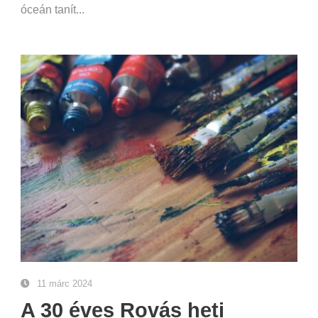
óceán tanít...
11 márc 2024
A 30 éves Rovás heti