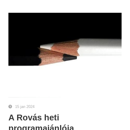
15 jan 2024
A Rovás heti
programajánlója