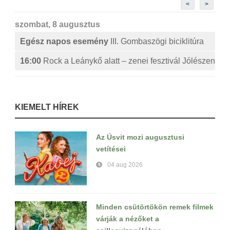
<
>
szombat, 8 augusztus
Egész napos esemény
III. Gombaszögi biciklitúra
16:00
Rock a Leánykő alatt – zenei fesztivál Jólészen
KIEMELT HÍREK
Az Úsvit mozi augusztusi
vetítései
04 aug 2026
Minden csütörtökön remek filmek
várják a nézőket a