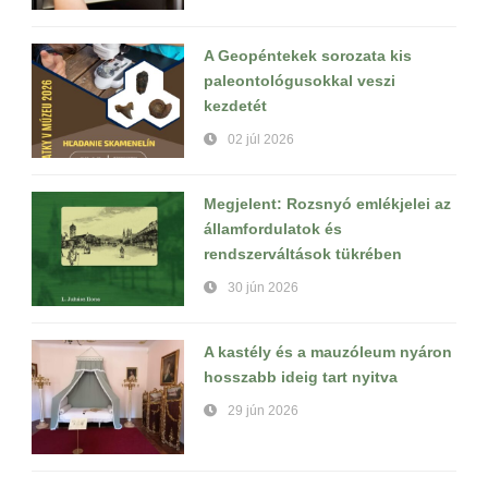
A Geopéntekek sorozata kis
paleontológusokkal veszi
kezdetét
02 júl 2026
Megjelent: Rozsnyó emlékjelei az
államfordulatok és
rendszerváltások tükrében
30 jún 2026
A kastély és a mauzóleum nyáron
hosszabb ideig tart nyitva
29 jún 2026