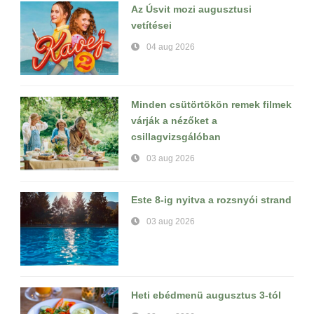
Az Úsvit mozi augusztusi
vetítései
04 aug 2026
Minden csütörtökön remek filmek
várják a nézőket a
csillagvizsgálóban
03 aug 2026
Este 8-ig nyitva a rozsnyói strand
03 aug 2026
Heti ebédmenü augusztus 3-tól