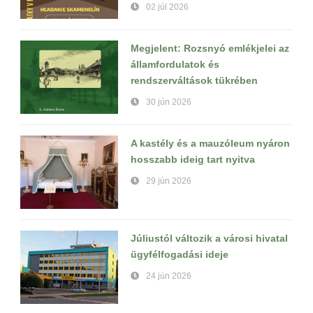
02 júl 2026
Megjelent: Rozsnyó emlékjelei az
államfordulatok és
rendszerváltások tükrében
30 jún 2026
A kastély és a mauzóleum nyáron
hosszabb ideig tart nyitva
29 jún 2026
Júliustól változik a városi hivatal
ügyfélfogadási ideje
24 jún 2026