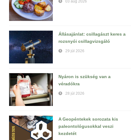
03 aug 2026
Állásajánlat: csillagászt keres a
rozsnyói csillagvizsgáló
29 júl 2026
Nyáron is szükség van a
véradókra
28 júl 2026
A Geopéntekek sorozata kis
paleontológusokkal veszi
kezdetét