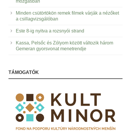
mozgásban
Minden csütörtökön remek filmek várják a nézőket
a csillagvizsgálóban
Este 8-ig nyitva a rozsnyói strand
Kassa, Pelsőc és Zólyom között változik három
Gemeran gyorsvonat menetrendje
TÁMOGATÓK