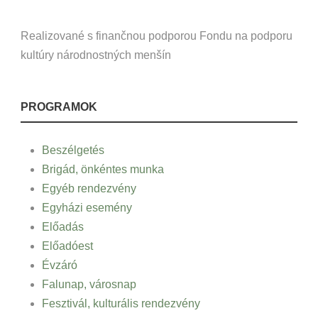
Realizované s finančnou podporou Fondu na podporu
kultúry národnostných menšín
PROGRAMOK
Beszélgetés
Brigád, önkéntes munka
Egyéb rendezvény
Egyházi esemény
Előadás
Előadóest
Évzáró
Falunap, városnap
Fesztivál, kulturális rendezvény