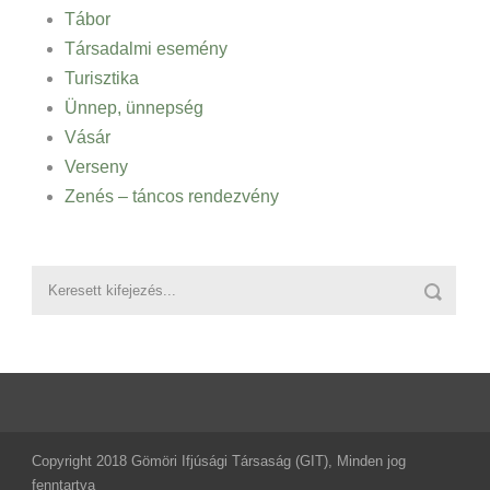
Tábor
Társadalmi esemény
Turisztika
Ünnep, ünnepség
Vásár
Verseny
Zenés – táncos rendezvény
Copyright 2018 Gömöri Ifjúsági Társaság (GIT), Minden jog
fenntartva