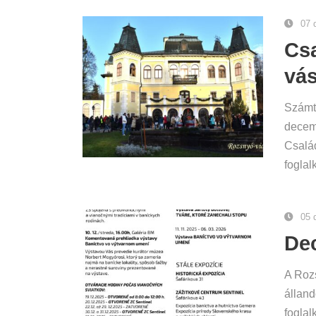
07 
Csa
vás
Számt
decemb
Csalá
foglal
05 
De
A Roz
álland
foglal