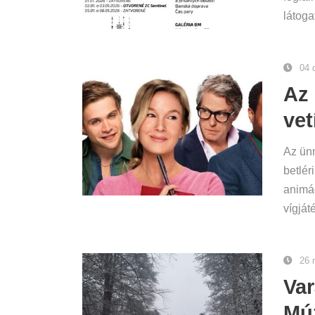
látoga
04 
Az 
vet
Az ünn
betlér
animác
vígjáté
26 
Var
Mú