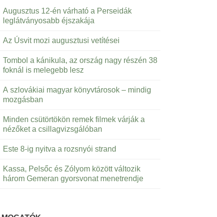
Augusztus 12-én várható a Perseidák
leglátványosabb éjszakája
Az Úsvit mozi augusztusi vetítései
Tombol a kánikula, az ország nagy részén 38
foknál is melegebb lesz
A szlovákiai magyar könyvtárosok – mindig
mozgásban
Minden csütörtökön remek filmek várják a
nézőket a csillagvizsgálóban
Este 8-ig nyitva a rozsnyói strand
Kassa, Pelsőc és Zólyom között változik
három Gemeran gyorsvonat menetrendje