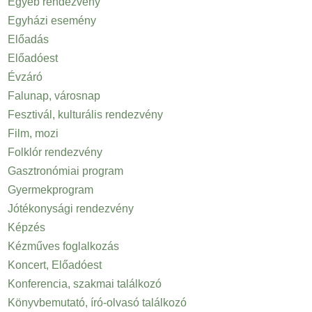
Egyéb rendezvény
Egyházi esemény
Előadás
Előadóest
Évzáró
Falunap, városnap
Fesztivál, kulturális rendezvény
Film, mozi
Folklór rendezvény
Gasztronómiai program
Gyermekprogram
Jótékonysági rendezvény
Képzés
Kézműves foglalkozás
Koncert, Előadóest
Konferencia, szakmai találkozó
Könyvbemutató, író-olvasó találkozó