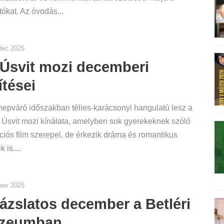
tókat. Az óvodás...
dec 2025
Úsvit mozi decemberi
ítései
epváró időszakban télies-karácsonyi hangulatú lesz a
i Úsvit mozi kínálata, amelyben sok gyerekeknek szóló
iós film szerepel, de érkezik dráma és romantikus
k is....
nov 2025
ázslatos december a Betléri
zeumban