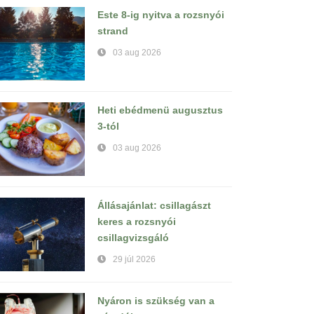
Este 8-ig nyitva a rozsnyói
strand
03 aug 2026
Heti ebédmenü augusztus
3-tól
03 aug 2026
Állásajánlat: csillagászt
keres a rozsnyói
csillagvizsgáló
29 júl 2026
Nyáron is szükség van a