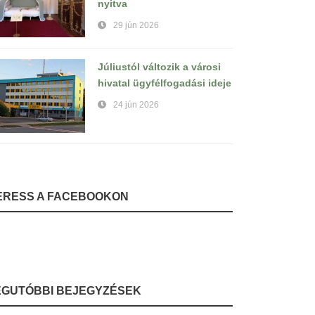
nyitva
29 jún 2026
Júliustól változik a városi
hivatal ügyfélfogadási ideje
24 jún 2026
ERESS A FACEBOOKON
EGUTÓBBI BEJEGYZÉSEK