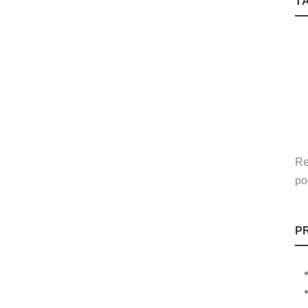
T
Re
po
P