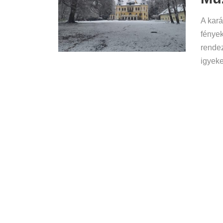
A kará
fények
rendez
igyeke