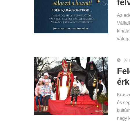
fel
Az adv
Vállal
kínála
váloga
07 
Fel
érk
Krasz
és seg
kultúr
nagy k