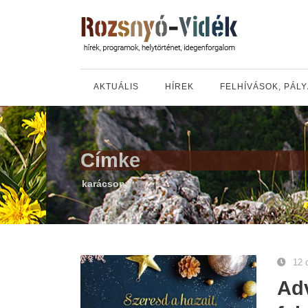
AKTUÁLIS
HÍREK
FELHÍVÁSOK, PÁL
Címke
karácsony
12 
Adv