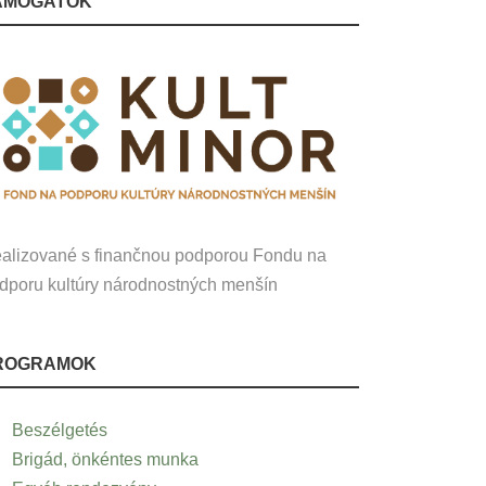
ÁMOGATÓK
alizované s finančnou podporou Fondu na
dporu kultúry národnostných menšín
ROGRAMOK
Beszélgetés
Brigád, önkéntes munka