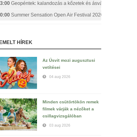
3:00
Geopéntek: kalandozás a kőzetek és ásványok izgalmas 
0:00
Summer Sensation Open Air Festival 2026: STERBINS
IEMELT HÍREK
Az Úsvit mozi augusztusi
vetítései
04 aug 2026
Minden csütörtökön remek
filmek várják a nézőket a
csillagvizsgálóban
03 aug 2026