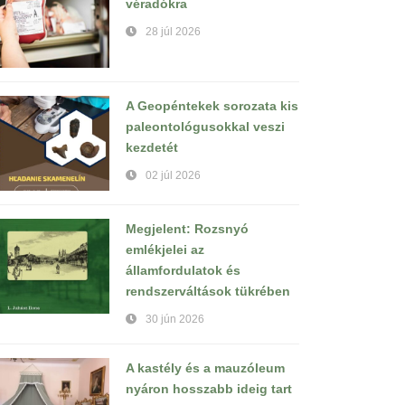
véradókra
28 júl 2026
A Geopéntekek sorozata kis
paleontológusokkal veszi
kezdetét
02 júl 2026
Megjelent: Rozsnyó
emlékjelei az
államfordulatok és
rendszerváltások tükrében
30 jún 2026
A kastély és a mauzóleum
nyáron hosszabb ideig tart