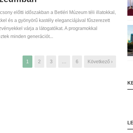
csony előtti időszakban a Betléri Múzeum téli illatokkal,
kel és a gyönyörű kastély eleganciájával fűszerezett
vényekkel várja a látogatókat. A programokkal
ztek minden generációt...
1
2
3
…
6
Következő ›
K
L