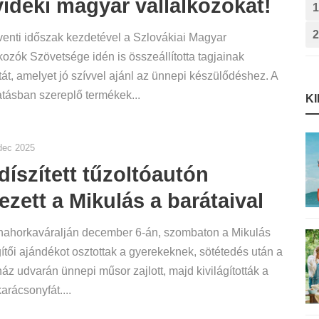
vidéki magyar vállalkozókat!
1
2
enti időszak kezdetével a Szlovákiai Magyar
kozók Szövetsége idén is összeállította tagjainak
tát, amelyet jó szívvel ajánl az ünnepi készülődéshez. A
tásban szereplő termékek...
K
dec 2025
díszített tűzoltóautón
ezett a Mikulás a barátaival
nahorkaváralján december 6-án, szombaton a Mikulás
ítői ajándékot osztottak a gyerekeknek, sötétedés után a
ház udvarán ünnepi műsor zajlott, majd kivilágították a
arácsonyfát....