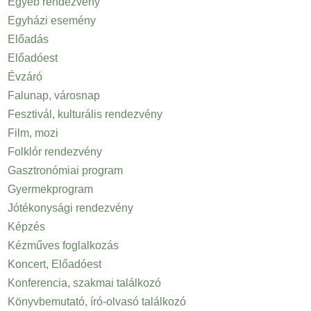
Egyéb rendezvény
Egyházi esemény
Előadás
Előadóest
Évzáró
Falunap, városnap
Fesztivál, kulturális rendezvény
Film, mozi
Folklór rendezvény
Gasztronómiai program
Gyermekprogram
Jótékonysági rendezvény
Képzés
Kézműves foglalkozás
Koncert, Előadóest
Konferencia, szakmai találkozó
Könyvbemutató, író-olvasó találkozó