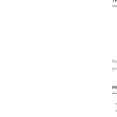
T
Re
po
P