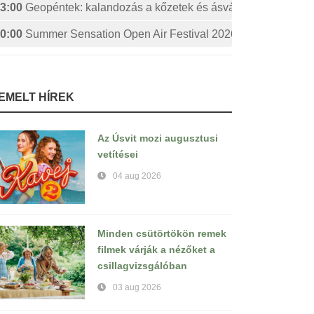
3:00
Geopéntek: kalandozás a kőzetek és ásványok izgalmas 
0:00
Summer Sensation Open Air Festival 2026: STERBINS
IEMELT HÍREK
Az Úsvit mozi augusztusi
vetítései
04 aug 2026
Minden csütörtökön remek
filmek várják a nézőket a
csillagvizsgálóban
03 aug 2026