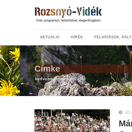
AKTUÁLIS
HÍREK
FELHÍVÁSOK, PÁL
Címke
kedvezményes jegyvásár
03 
Már