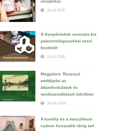
véradókra
28 júl 2026
A Geopéntekek sorozata kis
paleontológusokkal veszi
kezdetét
02 júl 2026
Megjelent: Rozsnyó
emlékjelei az
államfordulatok és
rendszerváltások tükrében
30 jún 2026
A kastély és a mauzóleum
nyáron hosszabb ideig tart