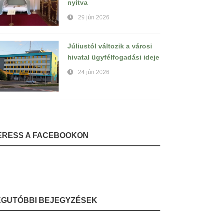
nyitva
29 jún 2026
Júliustól változik a városi
hivatal ügyfélfogadási ideje
24 jún 2026
ERESS A FACEBOOKON
EGUTÓBBI BEJEGYZÉSEK