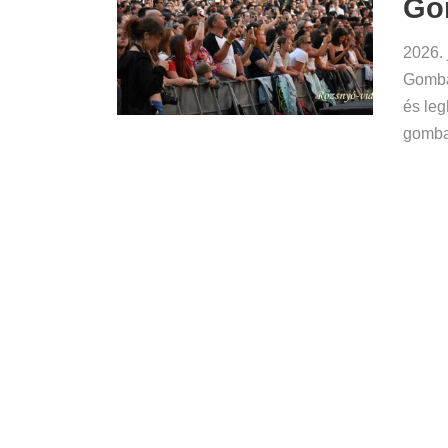
Gom
2026. 
Gomba
és leg
gombas