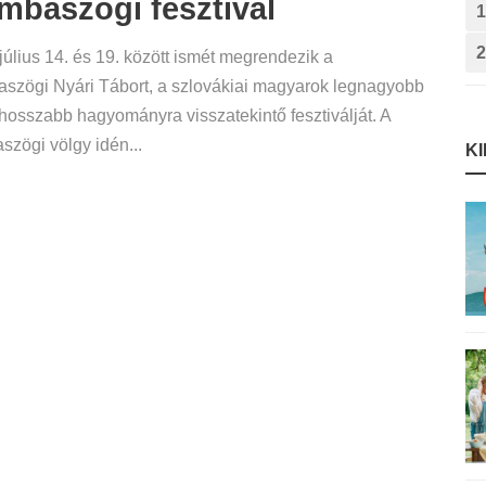
baszögi fesztivál
1
2
július 14. és 19. között ismét megrendezik a
szögi Nyári Tábort, a szlovákiai magyarok legnagyobb
hosszabb hagyományra visszatekintő fesztiválját. A
zögi völgy idén...
K