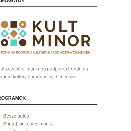
ÁMOGATÓK
alizované s finančnou podporou Fondu na
dporu kultúry národnostných menšín
ROGRAMOK
Beszélgetés
Brigád, önkéntes munka