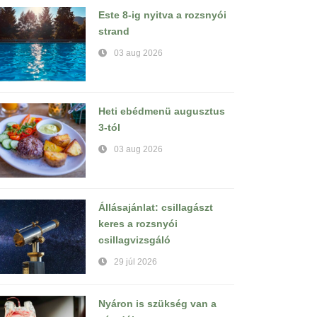
Este 8-ig nyitva a rozsnyói
strand
03 aug 2026
Heti ebédmenü augusztus
3-tól
03 aug 2026
Állásajánlat: csillagászt
keres a rozsnyói
csillagvizsgáló
29 júl 2026
Nyáron is szükség van a