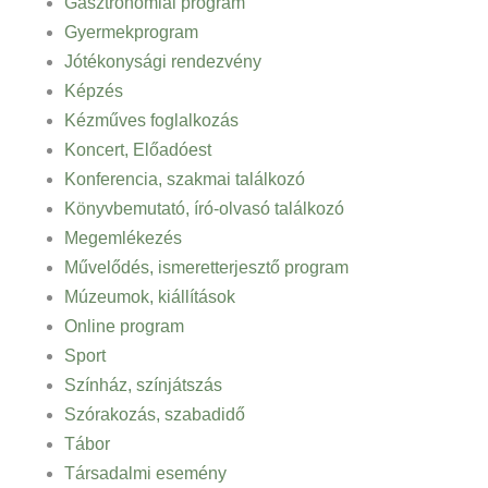
Gasztronómiai program
Gyermekprogram
Jótékonysági rendezvény
Képzés
Kézműves foglalkozás
Koncert, Előadóest
Konferencia, szakmai találkozó
Könyvbemutató, író-olvasó találkozó
Megemlékezés
Művelődés, ismeretterjesztő program
Múzeumok, kiállítások
Online program
Sport
Színház, színjátszás
Szórakozás, szabadidő
Tábor
Társadalmi esemény