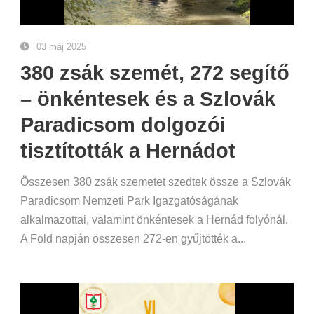
03 máj 2025
380 zsák szemét, 272 segítő
– önkéntesek és a Szlovák
Paradicsom dolgozói
tisztították a Hernádot
Összesen 380 zsák szemetet szedtek össze a Szlovák
Paradicsom Nemzeti Park Igazgatóságának
alkalmazottai, valamint önkéntesek a Hernád folyónál.
A Föld napján összesen 272-en gyűjtötték a...