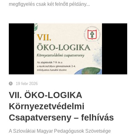
megfigyelés csak két felnőtt példány...
19 febr 2026
VII. ÖKO-LOGIKA
Környezetvédelmi
Csapatverseny – felhívás
A Szlovákiai Magyar Pedagógusok Szövetsége