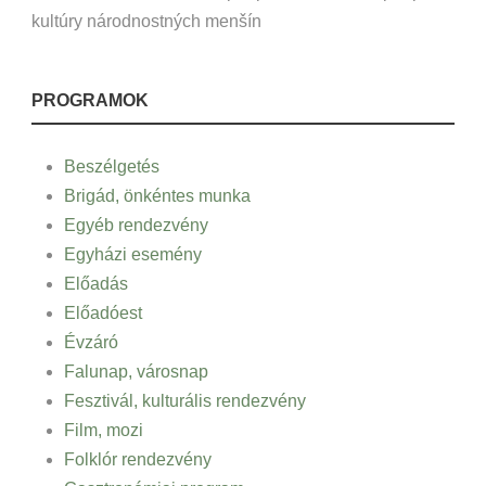
kultúry národnostných menšín
PROGRAMOK
Beszélgetés
Brigád, önkéntes munka
Egyéb rendezvény
Egyházi esemény
Előadás
Előadóest
Évzáró
Falunap, városnap
Fesztivál, kulturális rendezvény
Film, mozi
Folklór rendezvény