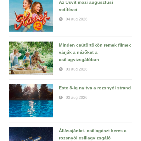
Az Úsvit mozi augusztusi
vetítései
04 aug 2026
Minden csütörtökön remek filmek
várják a nézőket a
csillagvizsgálóban
03 aug 2026
Este 8-ig nyitva a rozsnyói strand
03 aug 2026
Állásajánlat: csillagászt keres a
rozsnyói csillagvizsgáló