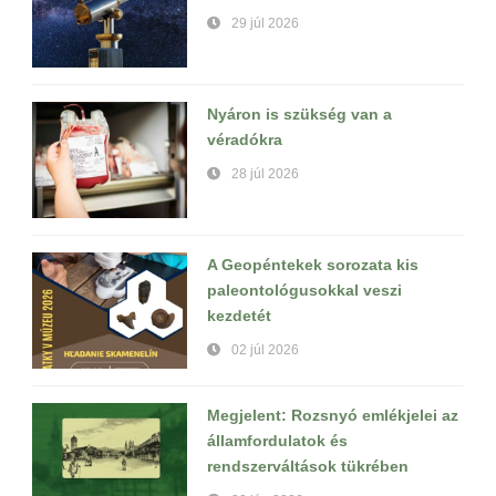
29 júl 2026
Nyáron is szükség van a
véradókra
28 júl 2026
A Geopéntekek sorozata kis
paleontológusokkal veszi
kezdetét
02 júl 2026
Megjelent: Rozsnyó emlékjelei az
államfordulatok és
rendszerváltások tükrében