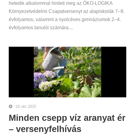
hetedik alkalommal hirdeti meg az ÖKO-LOGIKA
Környezetvédelmi Csapatversenyt az alapiskolák 7–9.
évfolyamos, valamint a nyolcéves gimnáziumok 2–4.
évfolyamos tanulói számára....
10 okt 2025
Minden csepp víz aranyat ér
– versenyfelhívás