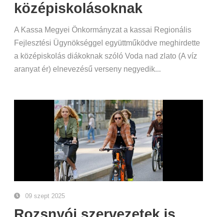
középiskolásoknak
A Kassa Megyei Önkormányzat a kassai Regionális
Fejlesztési Ügynökséggel együttműködve meghirdette
a középiskolás diákoknak szóló Voda nad zlato (A víz
aranyat ér) elnevezésű verseny negyedik...
09 szept 2025
Rozsnyói szervezetek is