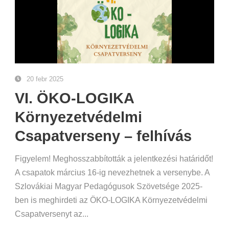
20 febr 2025
VI. ÖKO-LOGIKA
Környezetvédelmi
Csapatverseny – felhívás
Figyelem! Meghosszabbították a jelentkezési határidőt!
A csapatok március 16-ig nevezhetnek a versenybe. A
Szlovákiai Magyar Pedagógusok Szövetsége 2025-
ben is meghirdeti az ÖKO-LOGIKA Környezetvédelmi
Csapatversenyt az...