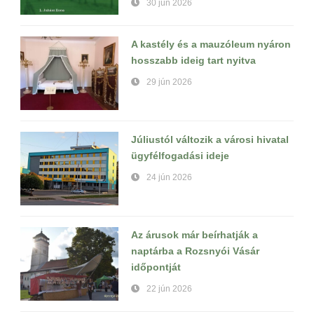
30 jún 2026
A kastély és a mauzóleum nyáron
hosszabb ideig tart nyitva
29 jún 2026
Júliustól változik a városi hivatal
ügyfélfogadási ideje
24 jún 2026
Az árusok már beírhatják a
naptárba a Rozsnyói Vásár
időpontját
22 jún 2026