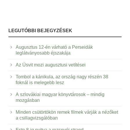
LEGUTÓBBI BEJEGYZÉSEK
Augusztus 12-én várható a Perseidák
leglátványosabb éjszakája
Az Úsvit mozi augusztusi vetítései
Tombol a kánikula, az ország nagy részén 38
foknál is melegebb lesz
A szlovákiai magyar könyvtárosok – mindig
mozgásban
Minden csütörtökön remek filmek várják a nézőket
a csillagvizsgálóban
Este 8-ig nyitva a rozsnyói strand