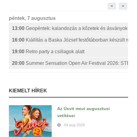
<
>
péntek, 7 augusztus
13:00
Geopéntek: kalandozás a kőzetek és ásványok izg
16:00
Kiállítás a Baska József festőtáborban készült műv
19:00
Retro party a csillagok alatt
20:00
Summer Sensation Open Air Festival 2026: ST
KIEMELT HÍREK
Az Úsvit mozi augusztusi
vetítései
04 aug 2026