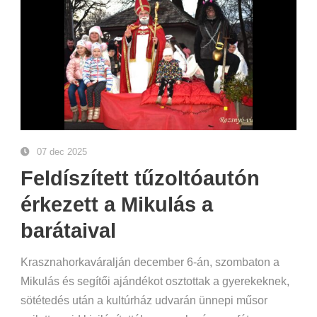
07 dec 2025
Feldíszített tűzoltóautón
érkezett a Mikulás a
barátaival
Krasznahorkaváralján december 6-án, szombaton a
Mikulás és segítői ajándékot osztottak a gyerekeknek,
sötétedés után a kultúrház udvarán ünnepi műsor