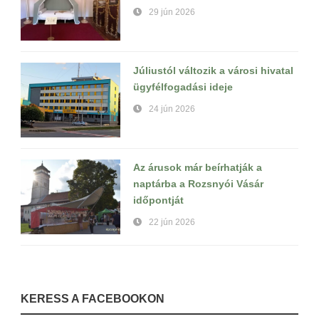
29 jún 2026
Júliustól változik a városi hivatal
ügyfélfogadási ideje
24 jún 2026
Az árusok már beírhatják a
naptárba a Rozsnyói Vásár
időpontját
22 jún 2026
KERESS A FACEBOOKON