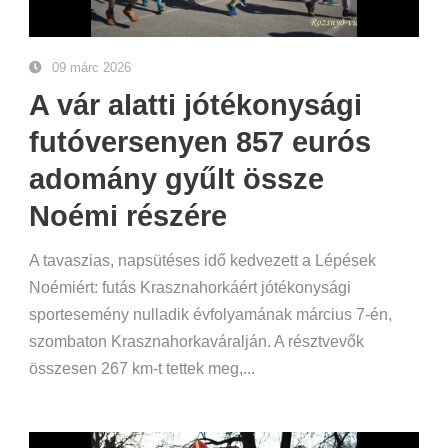
09 márc 2026
A vár alatti jótékonysági
futóversenyen 857 eurós
adomány gyűlt össze
Noémi részére
A tavaszias, napsütéses idő kedvezett a Lépések
Noémiért: futás Krasznahorkáért jótékonysági
sportesemény nulladik évfolyamának március 7-én,
szombaton Krasznahorkaváralján. A résztvevők
összesen 267 km-t tettek meg,...