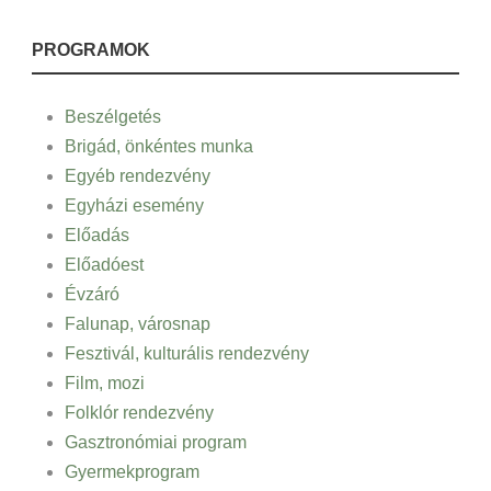
PROGRAMOK
Beszélgetés
Brigád, önkéntes munka
Egyéb rendezvény
Egyházi esemény
Előadás
Előadóest
Évzáró
Falunap, városnap
Fesztivál, kulturális rendezvény
Film, mozi
Folklór rendezvény
Gasztronómiai program
Gyermekprogram