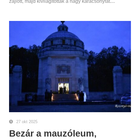
zajlott, majd kivilágították a nagy karácsonyfát....
27 okt 2025
Bezár a mauzóleum,