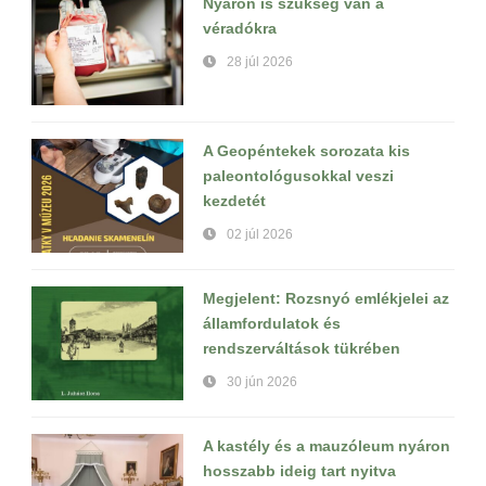
Nyáron is szükség van a
véradókra
28 júl 2026
A Geopéntekek sorozata kis
paleontológusokkal veszi
kezdetét
02 júl 2026
Megjelent: Rozsnyó emlékjelei az
államfordulatok és
rendszerváltások tükrében
30 jún 2026
A kastély és a mauzóleum nyáron
hosszabb ideig tart nyitva