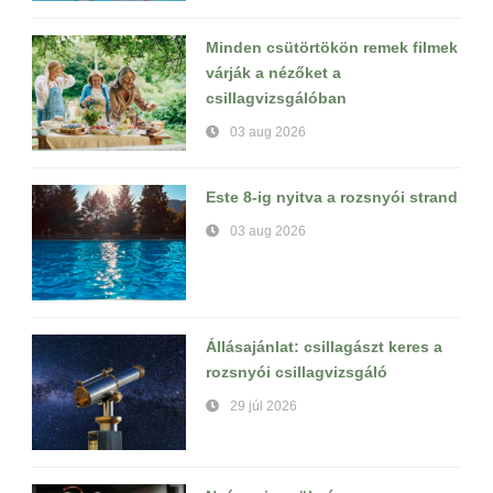
Minden csütörtökön remek filmek
várják a nézőket a
csillagvizsgálóban
03 aug 2026
Este 8-ig nyitva a rozsnyói strand
03 aug 2026
Állásajánlat: csillagászt keres a
rozsnyói csillagvizsgáló
29 júl 2026