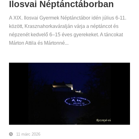
Ilosvai Néptánctáborban
A XIX. Ilosvai Gyermek Néptánctábor idén július 6-11.
között, Krasznahorkaváralján várja a néptáncot és
népzenét kedvelő 6–15 éves gyerekeket. A táncokat
Márton Attila és Mártonné...
11 márc 2026