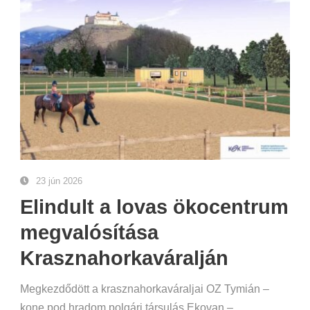
23 jún 2026
Elindult a lovas ökocentrum
megvalósítása
Krasznahorkaváralján
Megkezdődött a krasznahorkaváraljai OZ Tymián –
kone pod hradom polgári társulás Ekovan –