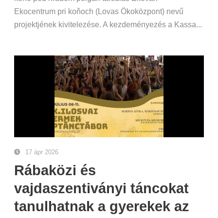
Ekocentrum pri koňoch (Lovas Ökoközpont) nevű
projektjének kivitelezése. A kezdeményezés a Kassa...
17 ápr 2026
Rábaközi és
vajdaszentiványi táncokat
tanulhatnak a gyerekek az