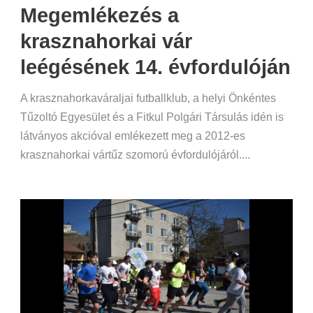
Megemlékezés a
krasznahorkai vár
leégésének 14. évfordulóján
A krasznahorkaváraljai futballklub, a helyi Önkéntes
Tűzoltó Egyesület és a Fitkul Polgári Társulás idén is
látványos akcióval emlékezett meg a 2012-es
krasznahorkai vártűz szomorú évfordulójáról....