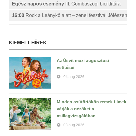
Egész napos esemény
III. Gombaszögi biciklitúra
16:00
Rock a Leánykő alatt – zenei fesztivál Jólészen
KIEMELT HÍREK
Az Úsvit mozi augusztusi
vetítései
04 aug 2026
Minden csütörtökön remek filmek
várják a nézőket a
csillagvizsgálóban
03 aug 2026