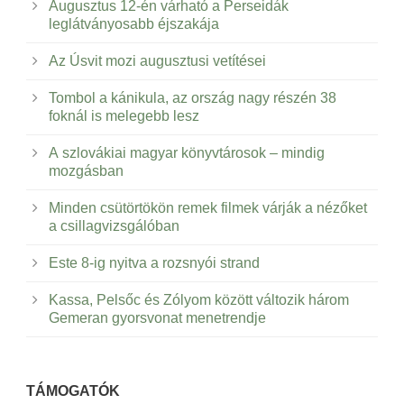
Augusztus 12-én várható a Perseidák
leglátványosabb éjszakája
Az Úsvit mozi augusztusi vetítései
Tombol a kánikula, az ország nagy részén 38
foknál is melegebb lesz
A szlovákiai magyar könyvtárosok – mindig
mozgásban
Minden csütörtökön remek filmek várják a nézőket
a csillagvizsgálóban
Este 8-ig nyitva a rozsnyói strand
Kassa, Pelsőc és Zólyom között változik három
Gemeran gyorsvonat menetrendje
TÁMOGATÓK