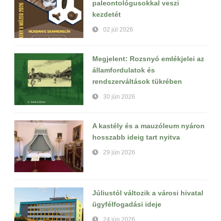
paleontológusokkal veszi
kezdetét
02 júl 2026
Megjelent: Rozsnyó emlékjelei az
államfordulatok és
rendszerváltások tükrében
30 jún 2026
A kastély és a mauzóleum nyáron
hosszabb ideig tart nyitva
29 jún 2026
Júliustól változik a városi hivatal
ügyfélfogadási ideje
24 jún 2026