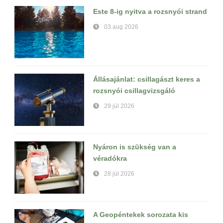
Este 8-ig nyitva a rozsnyói strand
03 aug 2026
Állásajánlat: csillagászt keres a
rozsnyói csillagvizsgáló
29 júl 2026
Nyáron is szükség van a
véradókra
28 júl 2026
A Geopéntekek sorozata kis