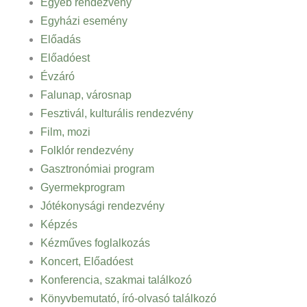
Egyéb rendezvény
Egyházi esemény
Előadás
Előadóest
Évzáró
Falunap, városnap
Fesztivál, kulturális rendezvény
Film, mozi
Folklór rendezvény
Gasztronómiai program
Gyermekprogram
Jótékonysági rendezvény
Képzés
Kézműves foglalkozás
Koncert, Előadóest
Konferencia, szakmai találkozó
Könyvbemutató, író-olvasó találkozó