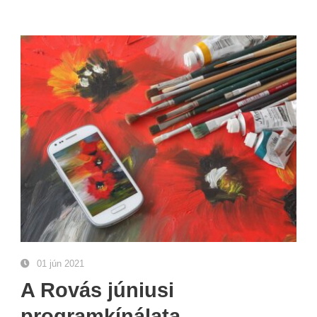
01 jún 2021
A Rovás júniusi
programkínálata