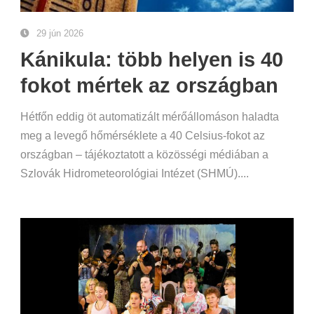
29 jún 2026
Kánikula: több helyen is 40
fokot mértek az országban
Hétfőn eddig öt automatizált mérőállomáson haladta
meg a levegő hőmérséklete a 40 Celsius-fokot az
országban – tájékoztatott a közösségi médiában a
Szlovák Hidrometeorológiai Intézet (SHMÚ)....