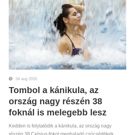
04 aug 2026
Tombol a kánikula, az
ország nagy részén 38
foknál is melegebb lesz
Kedden is folytatódik a kánikula, az ország nagy
részén 38 Celsius-fokot meghaladó csúcsértékek