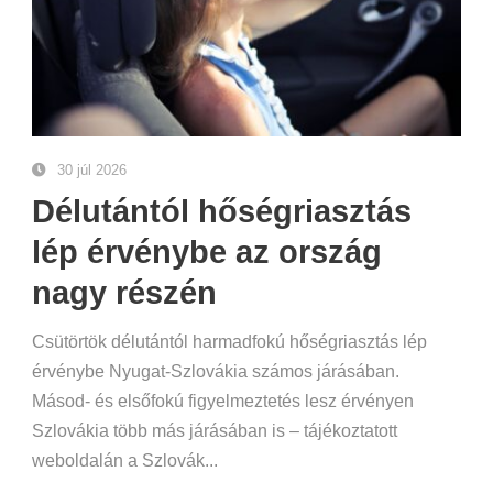
30 júl 2026
Délutántól hőségriasztás
lép érvénybe az ország
nagy részén
Csütörtök délutántól harmadfokú hőségriasztás lép
érvénybe Nyugat-Szlovákia számos járásában.
Másod- és elsőfokú figyelmeztetés lesz érvényen
Szlovákia több más járásában is – tájékoztatott
weboldalán a Szlovák...