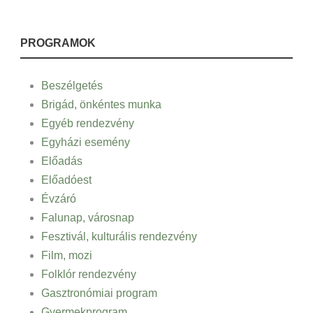
PROGRAMOK
Beszélgetés
Brigád, önkéntes munka
Egyéb rendezvény
Egyházi esemény
Előadás
Előadóest
Évzáró
Falunap, városnap
Fesztivál, kulturális rendezvény
Film, mozi
Folklór rendezvény
Gasztronómiai program
Gyermekprogram