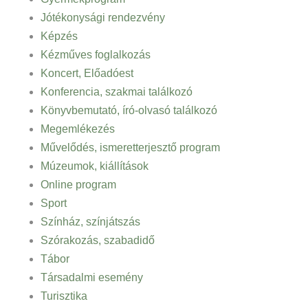
Jótékonysági rendezvény
Képzés
Kézműves foglalkozás
Koncert, Előadóest
Konferencia, szakmai találkozó
Könyvbemutató, író-olvasó találkozó
Megemlékezés
Művelődés, ismeretterjesztő program
Múzeumok, kiállítások
Online program
Sport
Színház, színjátszás
Szórakozás, szabadidő
Tábor
Társadalmi esemény
Turisztika