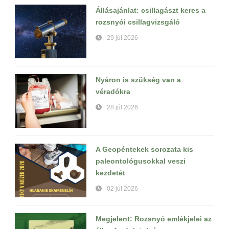
Állásajánlat: csillagászt keres a
rozsnyói csillagvizsgáló
29 júl 2026
Nyáron is szükség van a
véradókra
28 júl 2026
A Geopéntekek sorozata kis
paleontológusokkal veszi
kezdetét
02 júl 2026
Megjelent: Rozsnyó emlékjelei az