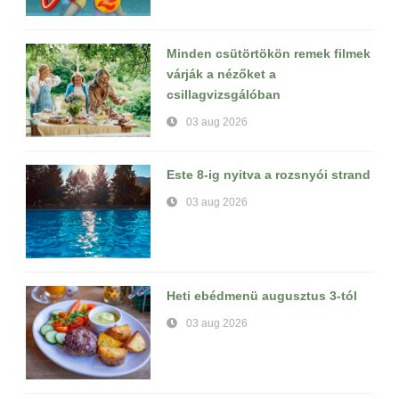
Minden csütörtökön remek filmek
várják a nézőket a
csillagvizsgálóban
03 aug 2026
Este 8-ig nyitva a rozsnyói strand
03 aug 2026
Heti ebédmenü augusztus 3-tól
03 aug 2026