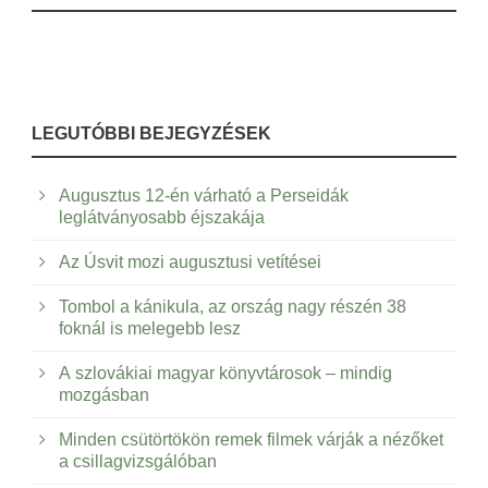
LEGUTÓBBI BEJEGYZÉSEK
Augusztus 12-én várható a Perseidák
leglátványosabb éjszakája
Az Úsvit mozi augusztusi vetítései
Tombol a kánikula, az ország nagy részén 38
foknál is melegebb lesz
A szlovákiai magyar könyvtárosok – mindig
mozgásban
Minden csütörtökön remek filmek várják a nézőket
a csillagvizsgálóban