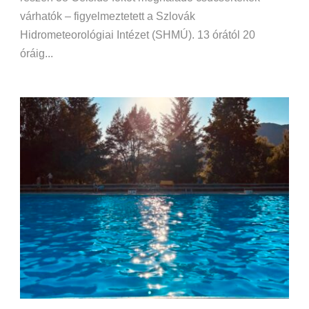
várhatók – figyelmeztetett a Szlovák
Hidrometeorológiai Intézet (SHMÚ). 13 órától 20
óráig...