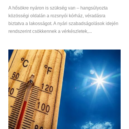
A hősökre nyáron is szükség van – hangsúlyozta
közösségi oldalán a rozsnyói kórház, véradásra
biztatva a lakosságot. A nyári szabadságolások idején
rendszerint csökkennek a vérkészletek,...