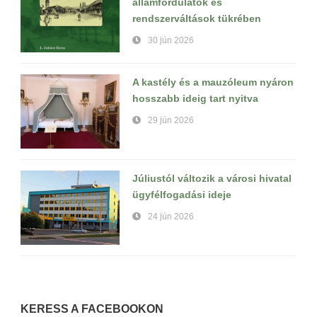
államfordulatok és
rendszerváltások tükrében
30 jún 2026
A kastély és a mauzóleum nyáron
hosszabb ideig tart nyitva
29 jún 2026
Júliustól változik a városi hivatal
ügyfélfogadási ideje
24 jún 2026
KERESS A FACEBOOKON