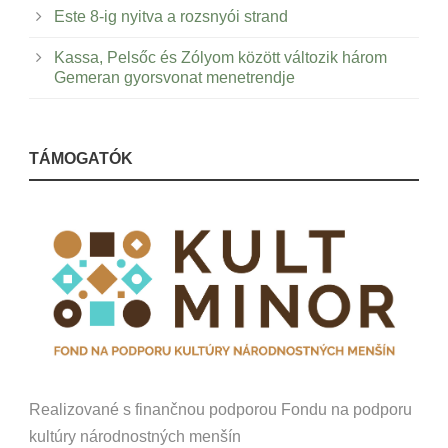
Este 8-ig nyitva a rozsnyói strand
Kassa, Pelsőc és Zólyom között változik három
Gemeran gyorsvonat menetrendje
TÁMOGATÓK
Realizované s finančnou podporou Fondu na podporu
kultúry národnostných menšín