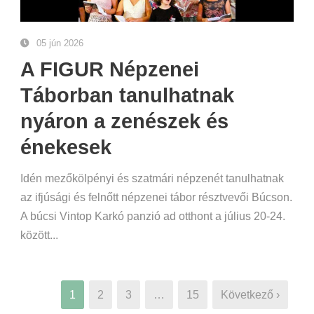
05 jún 2026
A FIGUR Népzenei
Táborban tanulhatnak
nyáron a zenészek és
énekesek
Idén mezőkölpényi és szatmári népzenét tanulhatnak
az ifjúsági és felnőtt népzenei tábor résztvevői Búcson.
A búcsi Vintop Karkó panzió ad otthont a július 20-24.
között...
1
2
3
…
15
Következő ›