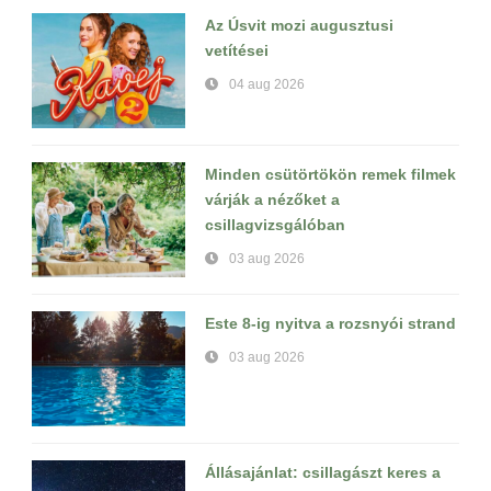
Az Úsvit mozi augusztusi
vetítései
04 aug 2026
Minden csütörtökön remek filmek
várják a nézőket a
csillagvizsgálóban
03 aug 2026
Este 8-ig nyitva a rozsnyói strand
03 aug 2026
Állásajánlat: csillagászt keres a