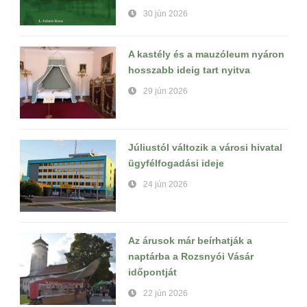
30 jún 2026
A kastély és a mauzóleum nyáron
hosszabb ideig tart nyitva
29 jún 2026
Júliustól változik a városi hivatal
ügyfélfogadási ideje
24 jún 2026
Az árusok már beírhatják a
naptárba a Rozsnyói Vásár
időpontját
22 jún 2026