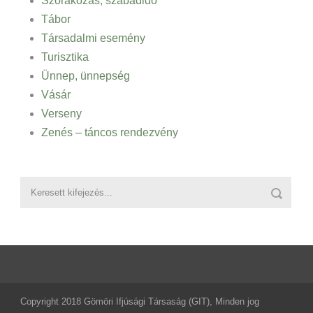
Szórakozás, szabadidő
Tábor
Társadalmi esemény
Turisztika
Ünnep, ünnepség
Vásár
Verseny
Zenés – táncos rendezvény
Copyright 2018 Gömöri Ifjúsági Társaság (GIT), Minden jog