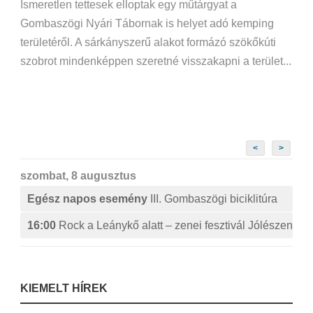
Ismeretlen tettesek elloptak egy műtárgyat a
Gombaszögi Nyári Tábornak is helyet adó kemping
területéről. A sárkányszerű alakot formázó szökőkúti
szobrot mindenképpen szeretné visszakapni a terület...
<
>
szombat, 8 augusztus
Egész napos esemény
III. Gombaszögi biciklitúra
16:00
Rock a Leánykő alatt – zenei fesztivál Jólészen
KIEMELT HÍREK