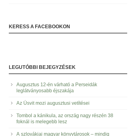
KERESS A FACEBOOKON
LEGUTÓBBI BEJEGYZÉSEK
Augusztus 12-én várható a Perseidák
leglátványosabb éjszakája
Az Úsvit mozi augusztusi vetítései
Tombol a kánikula, az ország nagy részén 38
foknál is melegebb lesz
A szlovákiai magyar könyvtárosok – mindig