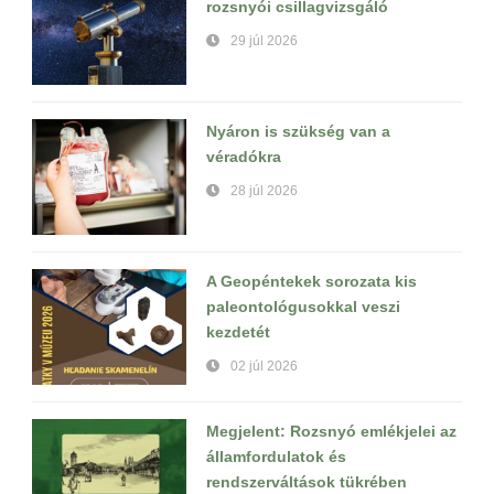
rozsnyói csillagvizsgáló
29 júl 2026
Nyáron is szükség van a
véradókra
28 júl 2026
A Geopéntekek sorozata kis
paleontológusokkal veszi
kezdetét
02 júl 2026
Megjelent: Rozsnyó emlékjelei az
államfordulatok és
rendszerváltások tükrében