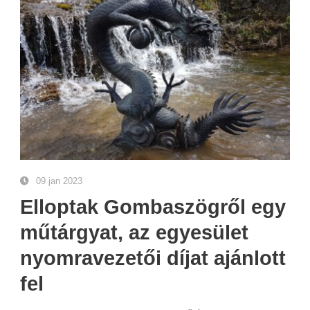
09 jan 2023
Elloptak Gombaszögről egy
műtárgyat, az egyesület
nyomravezetői díjat ajánlott
fel