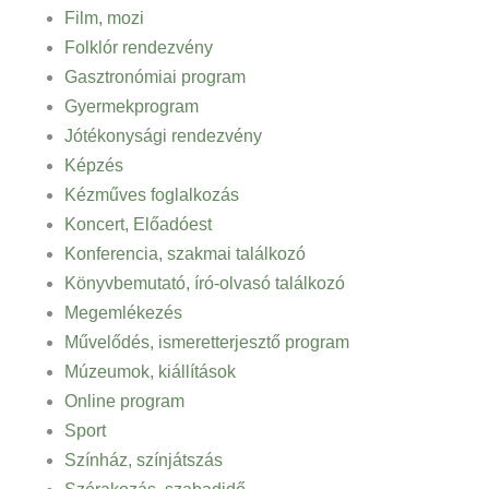
Film, mozi
Folklór rendezvény
Gasztronómiai program
Gyermekprogram
Jótékonysági rendezvény
Képzés
Kézműves foglalkozás
Koncert, Előadóest
Konferencia, szakmai találkozó
Könyvbemutató, író-olvasó találkozó
Megemlékezés
Művelődés, ismeretterjesztő program
Múzeumok, kiállítások
Online program
Sport
Színház, színjátszás