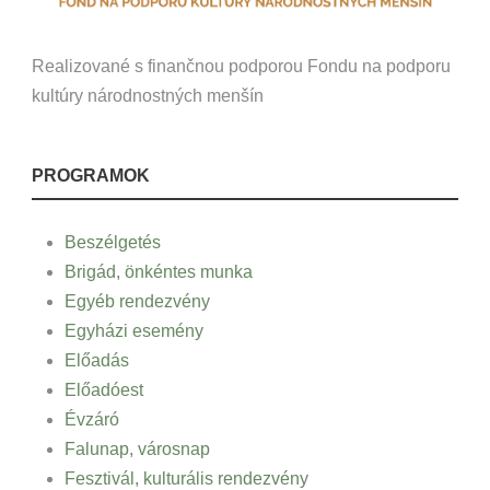
Realizované s finančnou podporou Fondu na podporu
kultúry národnostných menšín
PROGRAMOK
Beszélgetés
Brigád, önkéntes munka
Egyéb rendezvény
Egyházi esemény
Előadás
Előadóest
Évzáró
Falunap, városnap
Fesztivál, kulturális rendezvény