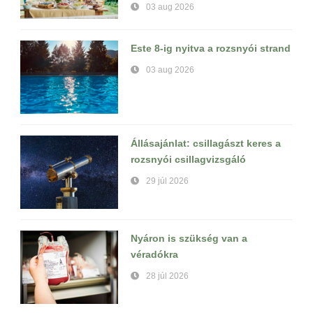
03 aug 2026
Este 8-ig nyitva a rozsnyói strand
03 aug 2026
Állásajánlat: csillagászt keres a
rozsnyói csillagvizsgáló
29 júl 2026
Nyáron is szükség van a
véradókra
28 júl 2026