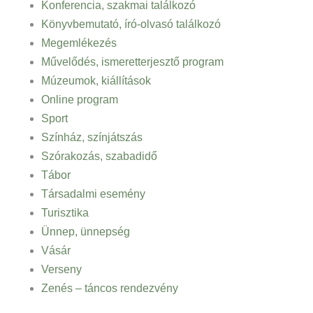
Konferencia, szakmai találkozó
Könyvbemutató, író-olvasó találkozó
Megemlékezés
Művelődés, ismeretterjesztő program
Múzeumok, kiállítások
Online program
Sport
Színház, színjátszás
Szórakozás, szabadidő
Tábor
Társadalmi esemény
Turisztika
Ünnep, ünnepség
Vásár
Verseny
Zenés – táncos rendezvény