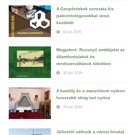
A Geopéntekek sorozata kis
paleontológusokkal veszi
kezdetét
02 júl 2026
Megjelent: Rozsnyó emlékjelei az
államfordulatok és
rendszerváltások tükrében
30 jún 2026
A kastély és a mauzóleum nyáron
hosszabb ideig tart nyitva
29 jún 2026
Júliustól változik a városi hivatal