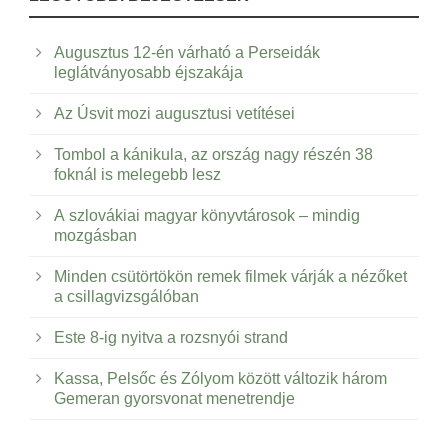
Augusztus 12-én várható a Perseidák
leglátványosabb éjszakája
Az Úsvit mozi augusztusi vetítései
Tombol a kánikula, az ország nagy részén 38
foknál is melegebb lesz
A szlovákiai magyar könyvtárosok – mindig
mozgásban
Minden csütörtökön remek filmek várják a nézőket
a csillagvizsgálóban
Este 8-ig nyitva a rozsnyói strand
Kassa, Pelsőc és Zólyom között változik három
Gemeran gyorsvonat menetrendje