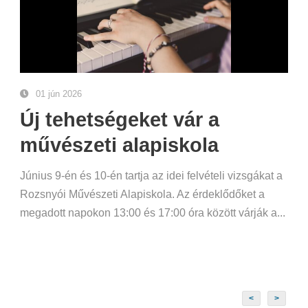
01 jún 2026
Új tehetségeket vár a
művészeti alapiskola
Június 9-én és 10-én tartja az idei felvételi vizsgákat a
Rozsnyói Művészeti Alapiskola. Az érdeklődőket a
megadott napokon 13:00 és 17:00 óra között várják a...
<
>