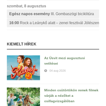
szombat, 8 augusztus
Egész napos esemény
III. Gombaszögi biciklitúra
16:00
Rock a Leánykő alatt – zenei fesztivál Jólészen
KIEMELT HÍREK
Az Úsvit mozi augusztusi
vetítései
04 aug 2026
Minden csütörtökön remek filmek
várják a nézőket a
csillagvizsgálóban