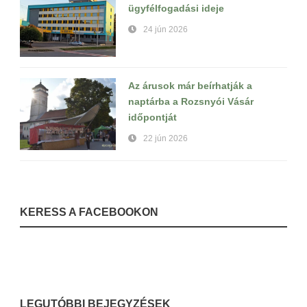
ügyfélfogadási ideje
24 jún 2026
Az árusok már beírhatják a
naptárba a Rozsnyói Vásár
időpontját
22 jún 2026
KERESS A FACEBOOKON
LEGUTÓBBI BEJEGYZÉSEK