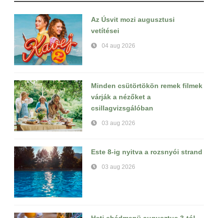
Az Úsvit mozi augusztusi
vetítései
04 aug 2026
Minden csütörtökön remek filmek
várják a nézőket a
csillagvizsgálóban
03 aug 2026
Este 8-ig nyitva a rozsnyói strand
03 aug 2026
Heti ebédmenü augusztus 3-tól