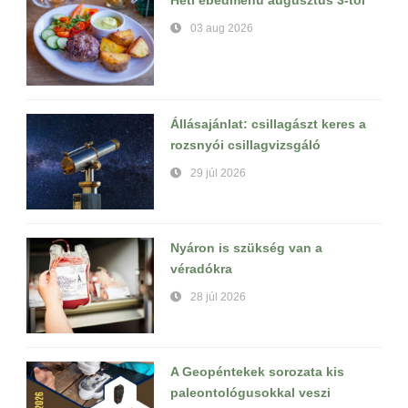
03 aug 2026
Állásajánlat: csillagászt keres a
rozsnyói csillagvizsgáló
29 júl 2026
Nyáron is szükség van a
véradókra
28 júl 2026
A Geopéntekek sorozata kis
paleontológusokkal veszi