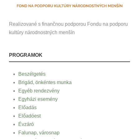
Realizované s finančnou podporou Fondu na podporu
kultúry národnostných menšín
PROGRAMOK
Beszélgetés
Brigád, önkéntes munka
Egyéb rendezvény
Egyházi esemény
Előadás
Előadóest
Évzáró
Falunap, városnap