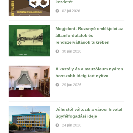
kezdetét
02 júl 2026
Megjelent: Rozsnyó emlékjelei az
államfordulatok és
rendszerváltások tükrében
30 jún 2026
A kastély és a mauzóleum nyáron
hosszabb ideig tart nyitva
29 jún 2026
Júliustól változik a városi hivatal
ügyfélfogadási ideje
24 jún 2026