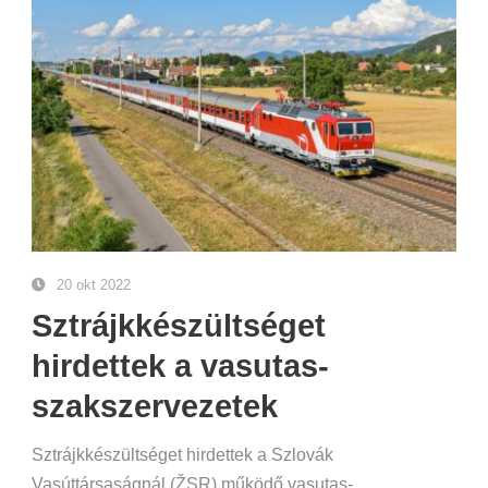
20 okt 2022
Sztrájkkészültséget
hirdettek a vasutas-
szakszervezetek
Sztrájkkészültséget hirdettek a Szlovák
Vasúttársaságnál (ŽSR) működő vasutas-