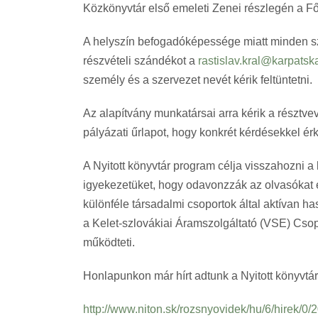
Közkönyvtár első emeleti Zenei részlegén a Fő u
A helyszín befogadóképessége miatt minden sze
részvételi szándékot a
rastislav.kral@karpats
személy és a szervezet nevét kérik feltüntetni.
Az alapítvány munkatársai arra kérik a résztve
pályázati űrlapot, hogy konkrét kérdésekkel ér
A Nyitott könyvtár program célja visszahozni a
igyekezetüket, hogy odavonzzák az olvasókat é
különféle társadalmi csoportok által aktívan ha
a Kelet-szlovákiai Áramszolgáltató (VSE) Csop
működteti.
Honlapunkon már hírt adtunk a Nyitott könyvtár
http://www.niton.sk/rozsnyovidek/hu/6/hirek/0/