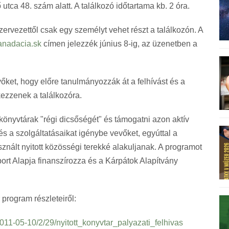
tca 48. szám alatt. A találkozó időtartama kb. 2 óra.
rvezettől csak egy személyt vehet részt a találkozón. A
kanadacia.sk
címen jelezzék június 8-ig, az üzenetben a
vőket, hogy előre tanulmányozzák át a felhívást és a
kezzenek a találkozóra.
 könyvtárak "régi dicsőségét" és támogatni azon aktív
s a szolgáltatásaikat igénybe vevőket, egyúttal a
sznált nyitott közösségi terekké alakuljanak. A programot
ort Alapja finanszírozza és a Kárpátok Alapítvány
 program részleteiről:
2011-05-10/2/29/nyitott_konyvtar_palyazati_felhivas