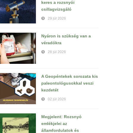
keres a rozsnyói
csillagvizsgáló
29 júl 2026
Nyáron is szükség van a
véradókra
28 júl 2026
A Geopéntekek sorozata kis
paleontológusokkal veszi
kezdetét
02 júl 2026
Megjelent: Rozsnyó
emlékjelei az
államfordulatok és