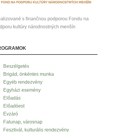
alizované s finančnou podporou Fondu na
dporu kultúry národnostných menšín
ROGRAMOK
Beszélgetés
Brigád, önkéntes munka
Egyéb rendezvény
Egyházi esemény
Előadás
Előadóest
Évzáró
Falunap, városnap
Fesztivál, kulturális rendezvény