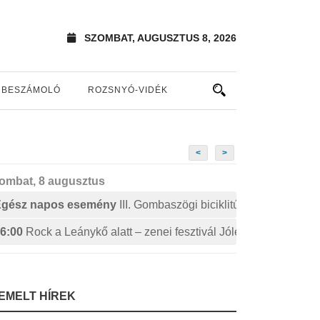
SZOMBAT, AUGUSZTUS 8, 2026
BESZÁMOLÓ
ROZSNYÓ-VIDÉK
<
>
ombat, 8 augusztus
Egész napos esemény
III. Gombaszögi biciklitúra
6:00
Rock a Leánykő alatt – zenei fesztivál Jólészen
IEMELT HÍREK