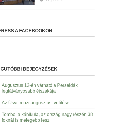
22 jún 2026
ERESS A FACEBOOKON
EGUTÓBBI BEJEGYZÉSEK
Augusztus 12-én várható a Perseidák
leglátványosabb éjszakája
Az Úsvit mozi augusztusi vetítései
Tombol a kánikula, az ország nagy részén 38
foknál is melegebb lesz