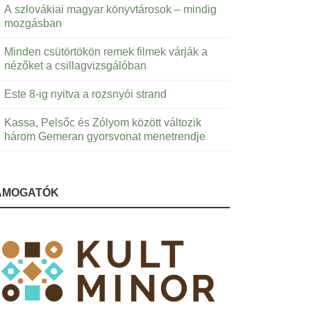
A szlovákiai magyar könyvtárosok – mindig
mozgásban
Minden csütörtökön remek filmek várják a
nézőket a csillagvizsgálóban
Este 8-ig nyitva a rozsnyói strand
Kassa, Pelsőc és Zólyom között változik
három Gemeran gyorsvonat menetrendje
ÁMOGATÓK