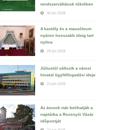
rendszerváltások tükrében
30 jún 2026
A kastély és a mauzóleum
nyáron hosszabb ideig tart
nyitva
29 jún 2026
Júliustól változik a városi
hivatal ügyfélfogadási ideje
24 jún 2026
Az árusok már beírhatják a
naptárba a Rozsnyói Vásár
időpontját