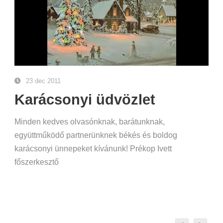
23 dec 2011
Karácsonyi üdvözlet
Minden kedves olvasónknak, barátunknak,
együttműködő partnerünknek békés és boldog
karácsonyi ünnepeket kívánunk! Prékop Ivett
főszerkesztő