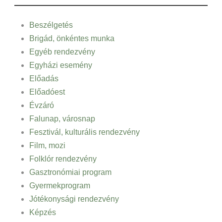
Beszélgetés
Brigád, önkéntes munka
Egyéb rendezvény
Egyházi esemény
Előadás
Előadóest
Évzáró
Falunap, városnap
Fesztivál, kulturális rendezvény
Film, mozi
Folklór rendezvény
Gasztronómiai program
Gyermekprogram
Jótékonysági rendezvény
Képzés