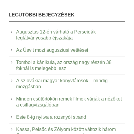
LEGUTÓBBI BEJEGYZÉSEK
Augusztus 12-én várható a Perseidák
leglátványosabb éjszakája
Az Úsvit mozi augusztusi vetítései
Tombol a kánikula, az ország nagy részén 38
foknál is melegebb lesz
A szlovákiai magyar könyvtárosok – mindig
mozgásban
Minden csütörtökön remek filmek várják a nézőket
a csillagvizsgálóban
Este 8-ig nyitva a rozsnyói strand
Kassa, Pelsőc és Zólyom között változik három