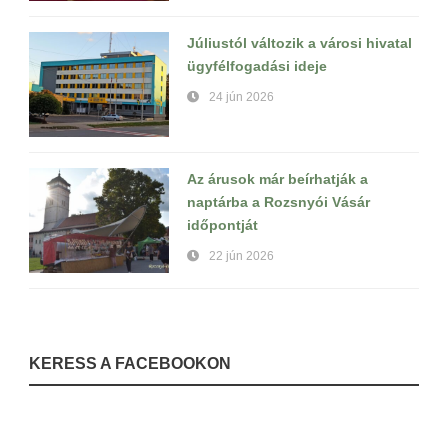
Júliustól változik a városi hivatal
ügyfélfogadási ideje
24 jún 2026
Az árusok már beírhatják a
naptárba a Rozsnyói Vásár
időpontját
22 jún 2026
KERESS A FACEBOOKON