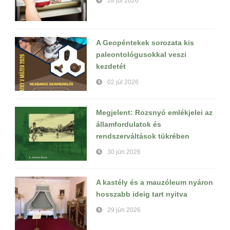
28 júl 2026
A Geopéntekek sorozata kis
paleontológusokkal veszi
kezdetét
02 júl 2026
Megjelent: Rozsnyó emlékjelei az
államfordulatok és
rendszerváltások tükrében
30 jún 2026
A kastély és a mauzóleum nyáron
hosszabb ideig tart nyitva
29 jún 2026