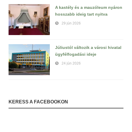
A kastély és a mauzóleum nyáron
hosszabb ideig tart nyitva
29 jún 2026
Júliustól változik a városi hivatal
ügyfélfogadási ideje
24 jún 2026
KERESS A FACEBOOKON