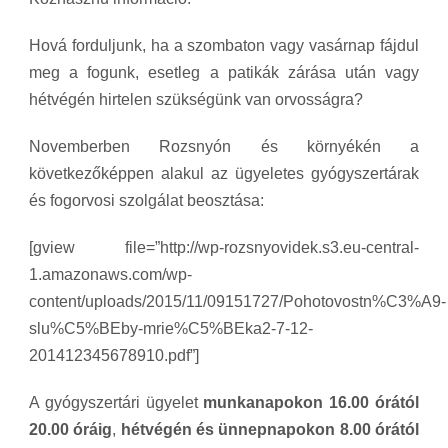
Hová forduljunk, ha a szombaton vagy vasárnap fájdul
meg a fogunk, esetleg a patikák zárása után vagy
hétvégén hirtelen szükségünk van orvosságra?
Novemberben Rozsnyón és környékén a
következőképpen alakul az ügyeletes gyógyszertárak
és fogorvosi szolgálat beosztása:
[gview file=”http://wp-rozsnyovidek.s3.eu-central-
1.amazonaws.com/wp-
content/uploads/2015/11/09151727/Pohotovostn%C3%A9-
slu%C5%BEby-mrie%C5%BEka2-7-12-
201412345678910.pdf”]
A gyógyszertári ügyelet
munkanapokon 16.00 órától
20.00 óráig
,
hétvégén és ünnepnapokon 8.00 órától