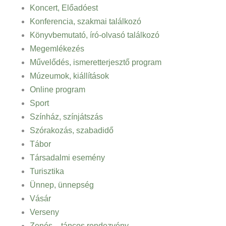
Koncert, Előadóest
Konferencia, szakmai találkozó
Könyvbemutató, író-olvasó találkozó
Megemlékezés
Művelődés, ismeretterjesztő program
Múzeumok, kiállítások
Online program
Sport
Színház, színjátszás
Szórakozás, szabadidő
Tábor
Társadalmi esemény
Turisztika
Ünnep, ünnepség
Vásár
Verseny
Zenés – táncos rendezvény