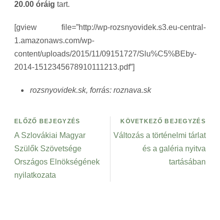
20.00 óráig
tart.
[gview file=”http://wp-rozsnyovidek.s3.eu-central-
1.amazonaws.com/wp-
content/uploads/2015/11/09151727/Slu%C5%BEby-
2014-1512345678910111213.pdf”]
rozsnyovidek.sk, forrás: roznava.sk
ELŐZŐ BEJEGYZÉS
KÖVETKEZŐ BEJEGYZÉS
A Szlovákiai Magyar
Változás a történelmi tárlat
Szülők Szövetsége
és a galéria nyitva
Országos Elnökségének
tartásában
nyilatkozata