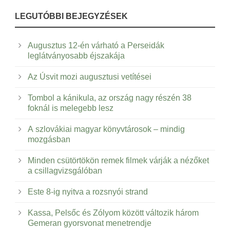
LEGUTÓBBI BEJEGYZÉSEK
Augusztus 12-én várható a Perseidák
leglátványosabb éjszakája
Az Úsvit mozi augusztusi vetítései
Tombol a kánikula, az ország nagy részén 38
foknál is melegebb lesz
A szlovákiai magyar könyvtárosok – mindig
mozgásban
Minden csütörtökön remek filmek várják a nézőket
a csillagvizsgálóban
Este 8-ig nyitva a rozsnyói strand
Kassa, Pelsőc és Zólyom között változik három
Gemeran gyorsvonat menetrendje