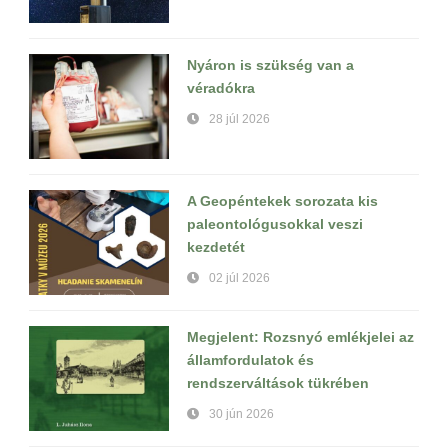
Nyáron is szükség van a
véradókra
28 júl 2026
A Geopéntekek sorozata kis
paleontológusokkal veszi
kezdetét
02 júl 2026
Megjelent: Rozsnyó emlékjelei az
államfordulatok és
rendszerváltások tükrében
30 jún 2026