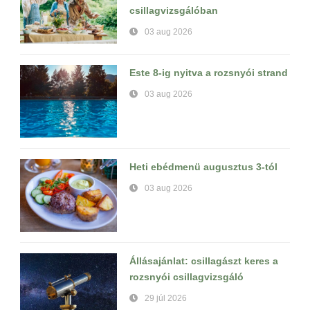
csillagvizsgálóban
03 aug 2026
Este 8-ig nyitva a rozsnyói strand
03 aug 2026
Heti ebédmenü augusztus 3-tól
03 aug 2026
Állásajánlat: csillagászt keres a
rozsnyói csillagvizsgáló
29 júl 2026