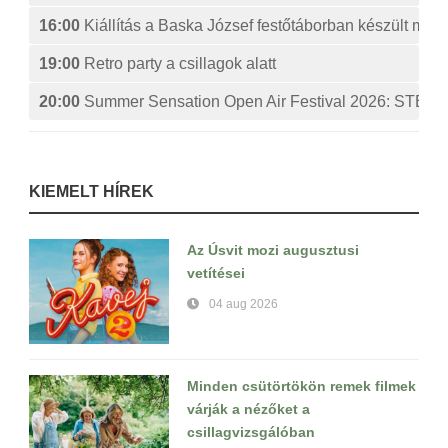
16:00
Kiállítás a Baska József festőtáborban készült műv
19:00
Retro party a csillagok alatt
20:00
Summer Sensation Open Air Festival 2026: ST
KIEMELT HÍREK
Az Úsvit mozi augusztusi
vetítései
04 aug 2026
Minden csütörtökön remek filmek
várják a nézőket a
csillagvizsgálóban