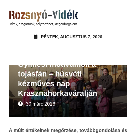
PÉNTEK, AUGUSZTUS 7, 2026
Beszámoló
Gyimesi motívumok a
tojásfán – húsvéti
kézműves nap
Krasznahorkaváralján
30 márc 2016
A múlt értékeinek megőrzése, továbbgondolása és