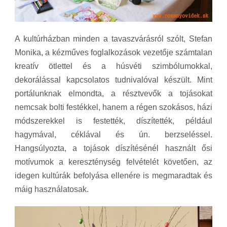
A kultúrházban minden a tavaszvárásról szólt, Stefan
Monika, a kézműves foglalkozások vezetője számtalan
kreatív ötlettel és a húsvéti szimbólumokkal,
dekorálással kapcsolatos tudnivalóval készült. Mint
portálunknak elmondta, a résztvevők a tojásokat
nemcsak bolti festékkel, hanem a régen szokásos, házi
módszerekkel is festették, díszítették, például
hagymával, céklával és ún. berzseléssel.
Hangsúlyozta, a tojások díszítésénél használt ősi
motívumok a kereszténység felvételét követően, az
idegen kultúrák befolyása ellenére is megmaradtak és
máig használatosak.