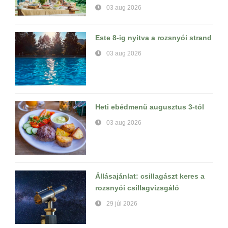
03 aug 2026
Este 8-ig nyitva a rozsnyói strand
03 aug 2026
Heti ebédmenü augusztus 3-tól
03 aug 2026
Állásajánlat: csillagászt keres a
rozsnyói csillagvizsgáló
29 júl 2026