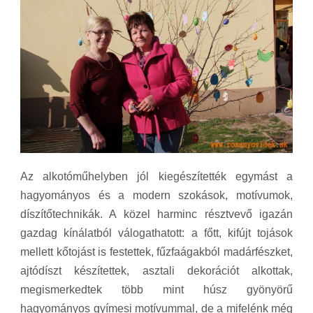
Az alkotóműhelyben jól kiegészítették egymást a
hagyományos és a modern szokások, motívumok,
díszítőtechnikák. A közel harminc résztvevő igazán
gazdag kínálatból válogathatott: a főtt, kifújt tojások
mellett kőtojást is festettek, fűzfaágakból madárfészket,
ajtódíszt készítettek, asztali dekorációt alkottak,
megismerkedtek több mint húsz gyönyörű
hagyományos gyímesi motívummal, de a mifelénk még