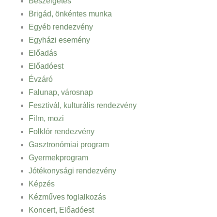
Beszélgetés
Brigád, önkéntes munka
Egyéb rendezvény
Egyházi esemény
Előadás
Előadóest
Évzáró
Falunap, városnap
Fesztivál, kulturális rendezvény
Film, mozi
Folklór rendezvény
Gasztronómiai program
Gyermekprogram
Jótékonysági rendezvény
Képzés
Kézműves foglalkozás
Koncert, Előadóest