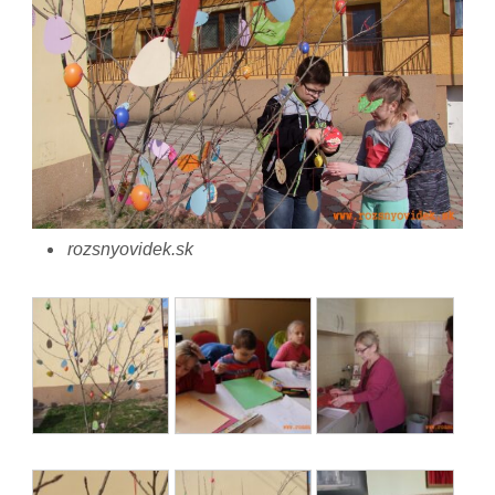
rozsnyovidek.sk