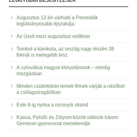
LEGUTÓBBI BEJEGYZÉSEK
Augusztus 12-én várható a Perseidák
leglátványosabb éjszakája
Az Úsvit mozi augusztusi vetítései
Tombol a kánikula, az ország nagy részén 38
foknál is melegebb lesz
A szlovákiai magyar könyvtárosok – mindig
mozgásban
Minden csütörtökön remek filmek várják a nézőket
a csillagvizsgálóban
Este 8-ig nyitva a rozsnyói strand
Kassa, Pelsőc és Zólyom között változik három
Gemeran gyorsvonat menetrendje