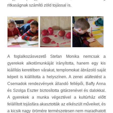
ritkaságnak számító zöld tojással is.
A foglalkozásvezető Stefan Monika nemcsak a
gyerekek alkotómunkáját irányította, hanem egy kis
kiállítás keretében várakat, templomokat ábrázoló saját
képeit is kiállította a helyszínen. A zenei aláfestést a
Csemadok rendezvények állandó fellépői, Baffy Anna
és Szolga Eszter biztosította gitárzenével és dalokkal.
A gyerekek a munka végeztével a kultúrház előtt
felállított tojásfára akasztották az elkészült műveiket, és
a kicsik nagy örömére természetesen nem maradhatott