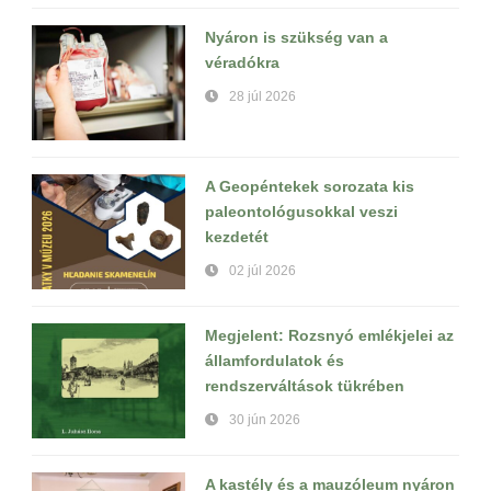
Nyáron is szükség van a
véradókra
28 júl 2026
A Geopéntekek sorozata kis
paleontológusokkal veszi
kezdetét
02 júl 2026
Megjelent: Rozsnyó emlékjelei az
államfordulatok és
rendszerváltások tükrében
30 jún 2026
A kastély és a mauzóleum nyáron