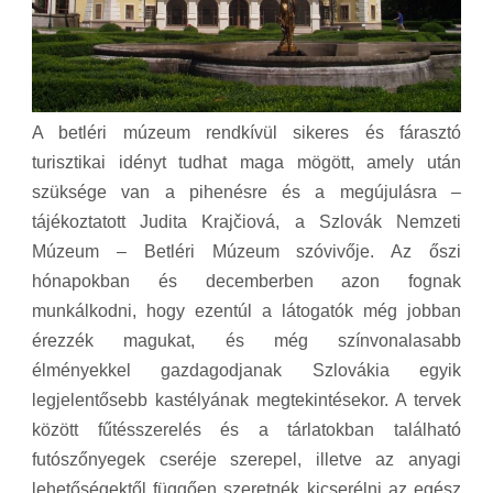
A betléri múzeum rendkívül sikeres és fárasztó
turisztikai idényt tudhat maga mögött, amely után
szüksége van a pihenésre és a megújulásra –
tájékoztatott Judita Krajčiová, a Szlovák Nemzeti
Múzeum – Betléri Múzeum szóvivője. Az őszi
hónapokban és decemberben azon fognak
munkálkodni, hogy ezentúl a látogatók még jobban
érezzék magukat, és még színvonalasabb
élményekkel gazdagodjanak Szlovákia egyik
legjelentősebb kastélyának megtekintésekor. A tervek
között fűtésszerelés és a tárlatokban található
futószőnyegek cseréje szerepel, illetve az anyagi
lehetőségektől függően szeretnék kicserélni az egész