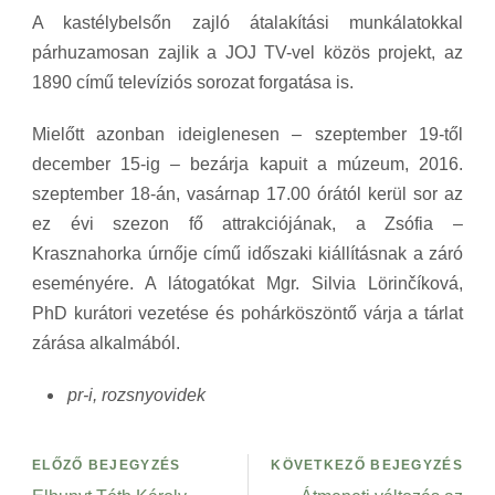
A kastélybelsőn zajló átalakítási munkálatokkal
párhuzamosan zajlik a JOJ TV-vel közös projekt, az
1890 című televíziós sorozat forgatása is.
Mielőtt azonban ideiglenesen – szeptember 19-től
december 15-ig – bezárja kapuit a múzeum, 2016.
szeptember 18-án, vasárnap 17.00 órától kerül sor az
ez évi szezon fő attrakciójának, a Zsófia –
Krasznahorka úrnője című időszaki kiállításnak a záró
eseményére. A látogatókat Mgr. Silvia Lörinčíková,
PhD kurátori vezetése és pohárköszöntő várja a tárlat
zárása alkalmából.
pr-i, rozsnyovidek
ELŐZŐ BEJEGYZÉS
KÖVETKEZŐ BEJEGYZÉS