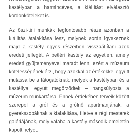
kastélyban a harmincéves, a kiállítást elválasztó
kordonköteleket is.
Az őszi-téli munkák legfontosabb része azonban a
kiállítás átalakítása lesz, melynek során igyekeznek
majd a kastély egyes részeiben visszaállítani azok
eredeti jellegét. A betléri kastély az egyetlen, amely
eredeti gyűjteményével maradt fenn, ezért a múzeum
kötelességének érzi, hogy azokkal az értékekkel együtt
mutassa be a látogatóknak, melyek a kastélyban és a
kastéllyal együtt megőrződtek – hangsúlyozta a
múzeum munkartársa. Ennek érdekében terveik között
szerepel a gróf és a grófnő apartmanjának, a
gyerekszobáknak a kialakítása, illetve a régi mesterek
galériájának, mely valaha a kastély második emeletén
kapott helyet.