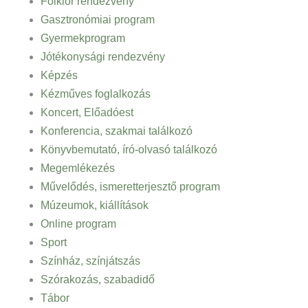
Folklór rendezvény
Gasztronómiai program
Gyermekprogram
Jótékonysági rendezvény
Képzés
Kézműves foglalkozás
Koncert, Előadóest
Konferencia, szakmai találkozó
Könyvbemutató, író-olvasó találkozó
Megemlékezés
Művelődés, ismeretterjesztő program
Múzeumok, kiállítások
Online program
Sport
Színház, színjátszás
Szórakozás, szabadidő
Tábor