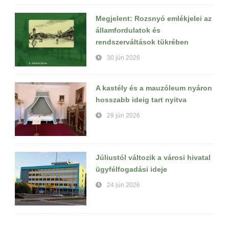
Megjelent: Rozsnyó emlékjelei az
államfordulatok és
rendszerváltások tükrében
30 jún 2026
A kastély és a mauzóleum nyáron
hosszabb ideig tart nyitva
29 jún 2026
Júliustól változik a városi hivatal
ügyfélfogadási ideje
24 jún 2026