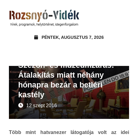
PÉNTEK, AUGUSZTUS 7, 2026
Hírek
Szezon- és múzeumzárás:
Átalakítás miatt néhány
hónapra bezár a betléri
kastély
12 szept 2016
Több mint hatvanezer látogatója volt az idei