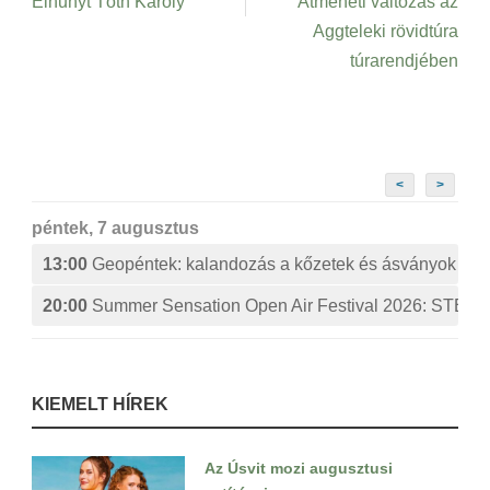
Elhunyt Tóth Károly
Átmeneti változás az
Aggteleki rövidtúra
túrarendjében
<
>
péntek, 7 augusztus
13:00
Geopéntek: kalandozás a kőzetek és ásványok izg
20:00
Summer Sensation Open Air Festival 2026: ST
KIEMELT HÍREK
Az Úsvit mozi augusztusi