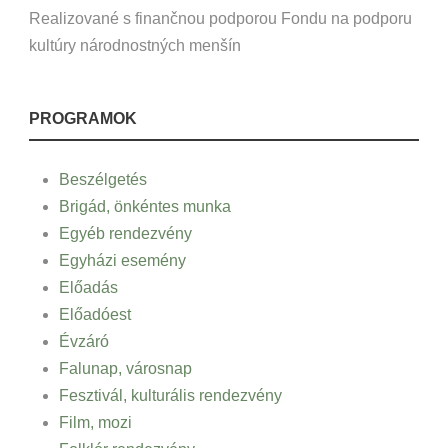
Realizované s finančnou podporou Fondu na podporu
kultúry národnostných menšín
PROGRAMOK
Beszélgetés
Brigád, önkéntes munka
Egyéb rendezvény
Egyházi esemény
Előadás
Előadóest
Évzáró
Falunap, városnap
Fesztivál, kulturális rendezvény
Film, mozi