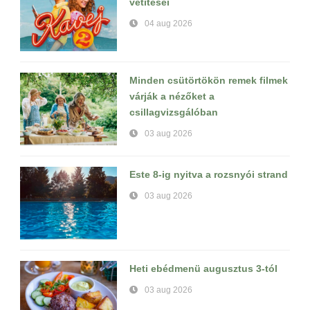
vetítései
04 aug 2026
Minden csütörtökön remek filmek
várják a nézőket a
csillagvizsgálóban
03 aug 2026
Este 8-ig nyitva a rozsnyói strand
03 aug 2026
Heti ebédmenü augusztus 3-tól
03 aug 2026