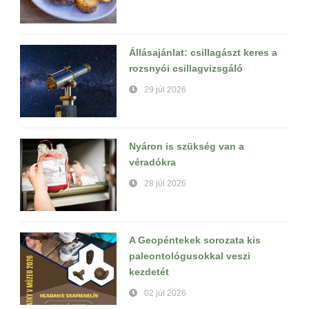
Állásajánlat: csillagászt keres a
rozsnyói csillagvizsgáló
29 júl 2026
Nyáron is szükség van a
véradókra
28 júl 2026
A Geopéntekek sorozata kis
paleontológusokkal veszi
kezdetét
02 júl 2026