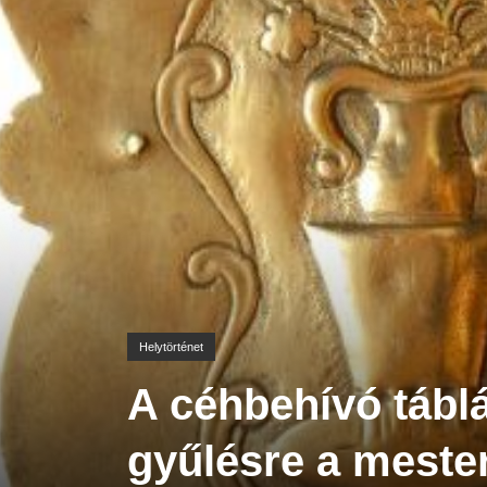
Helytörténet
A céhbehívó táblá
gyűlésre a meste