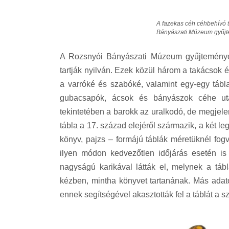
A fazekas céh céhbehívó t
Bányászati Múzeum gyűjte
A Rozsnyói Bányászati Múzeum gyűjteményéb
tartják nyilván. Ezek közül három a takácsok é
a varróké és szabóké, valamint egy-egy tábl
gubacsapók, ácsok és bányászok céhe után.
tekintetében a barokk az uralkodó, de megjel
tábla a 17. század elejéről származik, a két leg
könyv, pajzs – formájú táblák méretüknél fo
ilyen módon kedvezőtlen időjárás esetén is 
nagyságú karikával látták el, melynek a táb
kézben, mintha könyvet tartanának. Más adatok
ennek segítségével akasztották fel a táblát a s