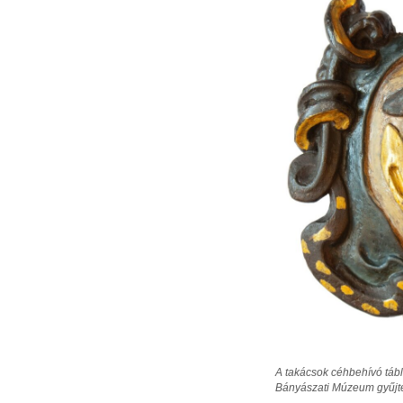
A takácsok céhbehívó tábl
Bányászati Múzeum gyűjte