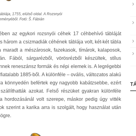
áblája, 1755, elülső oldal. A Rozsnyói
ményéből. Fotó: Š. Fábián
en az egykori rozsnyói céhek 17 céhbehívó tábláját
s három a csizmadiák céhének táblája volt, két-két tábla
a maradt a mészárosok, fazekasok, tímárok, kalaposok,
 Fából, sárgarézből, vörösrézből készültek, stílus
ennek reneszánsz formák és népi elemek is. A legrégebbi
fiatalabb 1885-ből. A különféle – ovális, változatos alakú
gva könnyedén befértek egy nagyobb kabátzsebbe, ezért
T
szállíthatták azokat. Felső részüket gyakran különféle
la hordozásánál volt szerepe, máskor pedig úgy vitték
 szerint a karika arra is szolgált, hogy használat után
zögre.