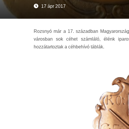
17 ápr 2017
Rozsnyó már a 17. században Magyarország le
városban sok céhet számláló, élénk iparos
hozzátartoztak a céhbehívó táblák.