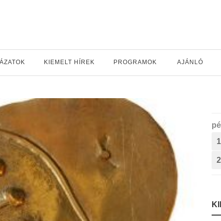
YÁZATOK
KIEMELT HÍREK
PROGRAMOK
AJÁNLÓ
pé
1
2
K