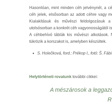
Hasonlóan, mint minden céh jelvénynél, a cé
céh jelek, elsősorban az adott céhre vagy m
Kialakításuk és művészi feldolgozásuk a 
utolsósorban a konkrét céh vagyonosságától is 
A céhbehívó táblák kis művészi alkotások. 
tükrözik a korszakot is, amelyben készültek.
S. Holečková, ford.: Prékop I., fotó: Š. Fáb
Helytörténeti rovatunk
további cikkei:
A mészárosok a leggazd
R