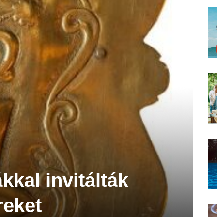
kkal invitálták
reket