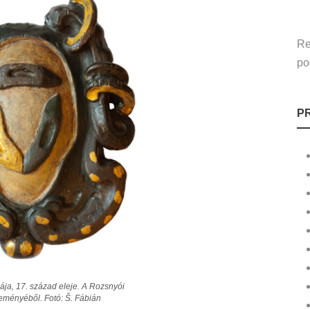
Re
po
P
ája, 17. század eleje. A Rozsnyói
ményéből. Fotó: Š. Fábián