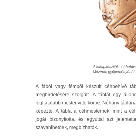
A kalapkészítők céhbehívó
Múzeum gyűjteményéből. 
A fából vagy fémből készült céhbehívó táb
meghirdetésére szolgált. A táblát egy álla
legfiatalabb mester vitte körbe. Néhány táblán
képezte. A tábla a céhmesternek, mint a céh 
jogát bizonyította, és egyúttal azt jelente
szavahihetőek, megbízhatók.