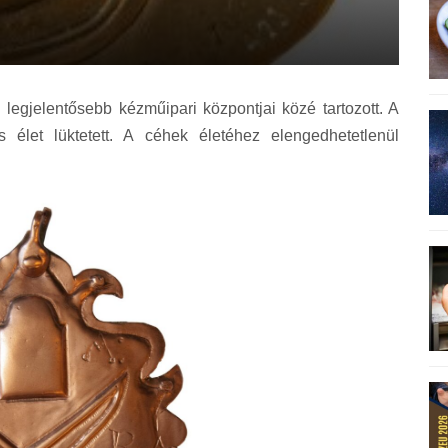
gjelentősebb kézműipari központjai közé tartozott. A
 élet lüktetett. A céhek életéhez elengedhetetlenül