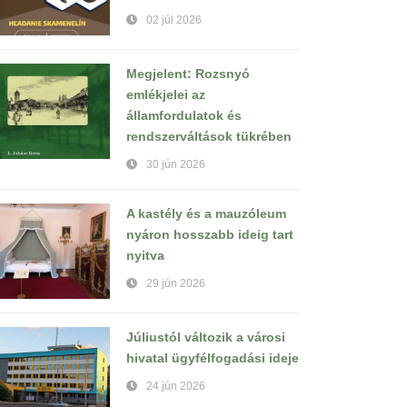
02 júl 2026
Megjelent: Rozsnyó
emlékjelei az
államfordulatok és
rendszerváltások tükrében
30 jún 2026
A kastély és a mauzóleum
nyáron hosszabb ideig tart
nyitva
29 jún 2026
Júliustól változik a városi
hivatal ügyfélfogadási ideje
24 jún 2026