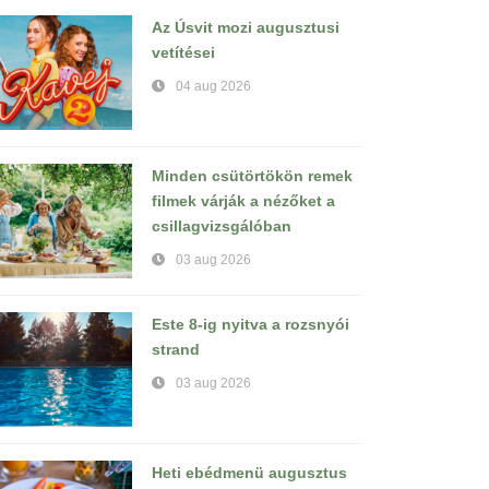
Az Úsvit mozi augusztusi
vetítései
04 aug 2026
Minden csütörtökön remek
filmek várják a nézőket a
csillagvizsgálóban
03 aug 2026
Este 8-ig nyitva a rozsnyói
strand
03 aug 2026
Heti ebédmenü augusztus