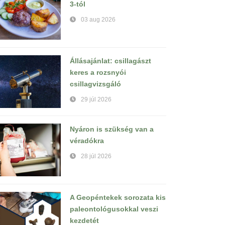
3-tól
03 aug 2026
Állásajánlat: csillagászt
keres a rozsnyói
csillagvizsgáló
29 júl 2026
Nyáron is szükség van a
véradókra
28 júl 2026
A Geopéntekek sorozata kis
paleontológusokkal veszi
kezdetét