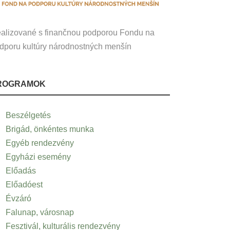
alizované s finančnou podporou Fondu na
dporu kultúry národnostných menšín
ROGRAMOK
Beszélgetés
Brigád, önkéntes munka
Egyéb rendezvény
Egyházi esemény
Előadás
Előadóest
Évzáró
Falunap, városnap
Fesztivál, kulturális rendezvény