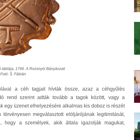
 táblája, 1766. A Rozsnyói Bányászati
Fotó: Š. Fábián
lával a céh tagjait hívták össze, azaz a céhgyűlés
ndó rend szerint adták tovább a tagok között, vagy a
ak egy üzenet elhelyezésére alkalmas kis doboz is részét
törvényesen megválasztott elöljárójának legitimitását,
tte, hogy a személyek, akik általa igazolják magukat,