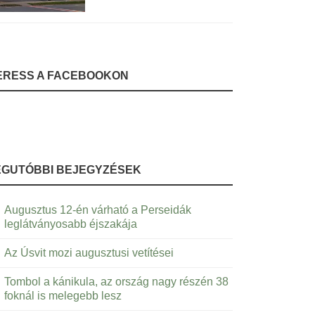
ERESS A FACEBOOKON
EGUTÓBBI BEJEGYZÉSEK
Augusztus 12-én várható a Perseidák
leglátványosabb éjszakája
Az Úsvit mozi augusztusi vetítései
Tombol a kánikula, az ország nagy részén 38
foknál is melegebb lesz