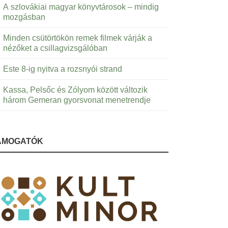
A szlovákiai magyar könyvtárosok – mindig
mozgásban
Minden csütörtökön remek filmek várják a
nézőket a csillagvizsgálóban
Este 8-ig nyitva a rozsnyói strand
Kassa, Pelsőc és Zólyom között változik
három Gemeran gyorsvonat menetrendje
ÁMOGATÓK