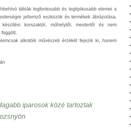
hbehívó táblák legfontosabb és legtipikusabb elemei a
esterségre jellemző eszközök és termékek ábrázolása.
készítési korszaktól, műhelytől, mestertől és nem
függött.
Nemcsak alkotóik művészeti érzékét fejezik ki, hanem
ián
agabb iparosok közé tartoztak
ozsnyón