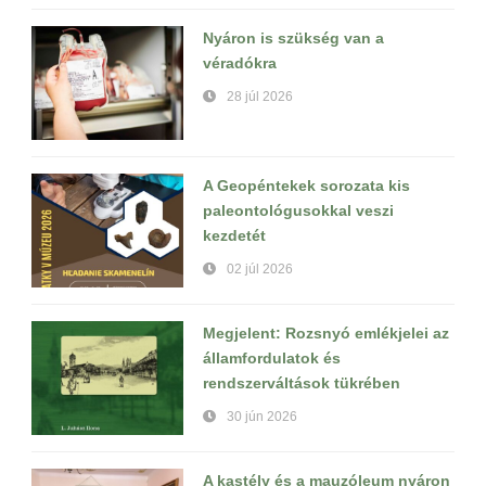
Nyáron is szükség van a
véradókra
28 júl 2026
A Geopéntekek sorozata kis
paleontológusokkal veszi
kezdetét
02 júl 2026
Megjelent: Rozsnyó emlékjelei az
államfordulatok és
rendszerváltások tükrében
30 jún 2026
A kastély és a mauzóleum nyáron