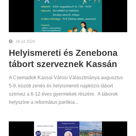
16 júl 2024
Helyismereti és Zenebona
tábort szerveznek Kassán
A Csemadok Kassai Városi Választmánya augusztus
5-9. között zenés és helyismereti napközis tábort
szervez a 6-12 éves gyermekek részére. A táborok
helyszíne a református parókia...