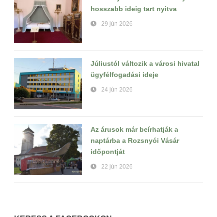
hosszabb ideig tart nyitva
29 jún 2026
Júliustól változik a városi hivatal
ügyfélfogadási ideje
24 jún 2026
Az árusok már beírhatják a
naptárba a Rozsnyói Vásár
időpontját
22 jún 2026