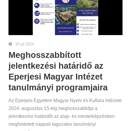
16 júl 2024
Meghosszabbított
jelentkezési határidő az
Eperjesi Magyar Intézet
tanulmányi programjaira
Az Eperjesi Egyetem Magyar Nyelv és Kultúra Intézete
2024. augusztus 15-éig meghosszabbítja a
jelentkezési határidőt az alap- és mesterképzésben
meghirdetett nappali tagozatos tanulmányi