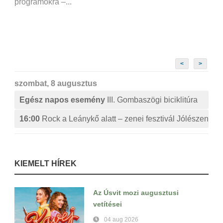
programokra –...
<
>
szombat, 8 augusztus
Egész napos esemény
III. Gombaszögi biciklitúra
16:00
Rock a Leánykő alatt – zenei fesztivál Jólészen
KIEMELT HÍREK
Az Úsvit mozi augusztusi
vetítései
04 aug 2026