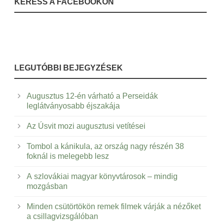
KERESS A FACEBOOKON
LEGUTÓBBI BEJEGYZÉSEK
Augusztus 12-én várható a Perseidák
leglátványosabb éjszakája
Az Úsvit mozi augusztusi vetítései
Tombol a kánikula, az ország nagy részén 38
foknál is melegebb lesz
A szlovákiai magyar könyvtárosok – mindig
mozgásban
Minden csütörtökön remek filmek várják a nézőket
a csillagvizsgálóban