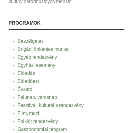
kultúry národnostných menšín
PROGRAMOK
Beszélgetés
Brigád, önkéntes munka
Egyéb rendezvény
Egyházi esemény
Előadás
Előadóest
Évzáró
Falunap, városnap
Fesztivál, kulturális rendezvény
Film, mozi
Folklór rendezvény
Gasztronómiai program