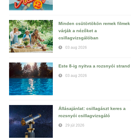
Minden csütörtökön remek filmek
várják a nézőket a
csillagvizsgálóban
03 aug 2026
Este 8-ig nyitva a rozsnyói strand
03 aug 2026
Állásajánlat: csillagászt keres a
rozsnyói csillagvizsgáló
29 júl 2026