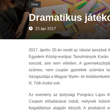
Hírek
Dramatikus játék
23 ápr 2017
2017. április 20-án ismét az iskolai tanulásé é
Egyetem Közép-európai Tanulmányok Karán. A
vonzott, ami nem véletlen. A gyermekszínját
számos, nem csupán gyerekek számára tanu
házigazdája a Magyar Nyelv- és Irodalomtudomá
N. Tóth Anikó volt.
Az esemény az ipolysági Pongrácz Lajos Al
Csoport előadásával indult, melynek különl
forgatókönyv alapján készült. A produkció 