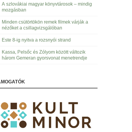
A szlovákiai magyar könyvtárosok – mindig
mozgásban
Minden csütörtökön remek filmek várják a
nézőket a csillagvizsgálóban
Este 8-ig nyitva a rozsnyói strand
Kassa, Pelsőc és Zólyom között változik
három Gemeran gyorsvonat menetrendje
ÁMOGATÓK