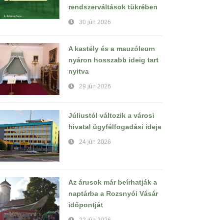
rendszerváltások tükrében
30 jún 2026
A kastély és a mauzóleum
nyáron hosszabb ideig tart
nyitva
29 jún 2026
Júliustól változik a városi
hivatal ügyfélfogadási ideje
24 jún 2026
Az árusok már beírhatják a
naptárba a Rozsnyói Vásár
időpontját