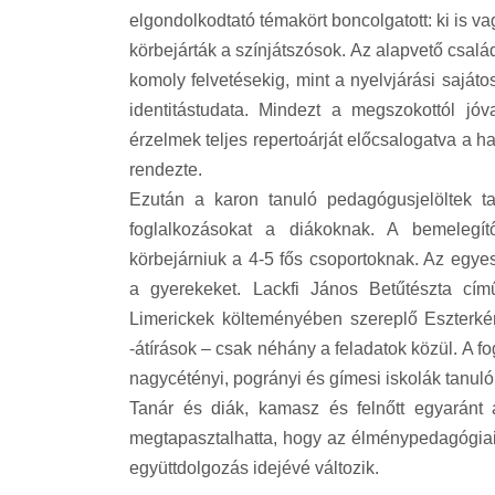
elgondolkodtató témakört boncolgatott: ki is v
körbejárták a színjátszósok. Az alapvető család
komoly felvetésekig, mint a nyelvjárási sajá
identitástudata. Mindezt a megszokottól j
érzelmek teljes repertoárját előcsalogatva a h
rendezte.
Ezután a karon tanuló pedagógusjelöltek tar
foglalkozásokat a diákoknak. A bemelegít
körbejárniuk a 4-5 fős csoportoknak. Az egye
a gyerekeket. Lackfi János Betűtészta cím
Limerickek költeményében szereplő Eszterkén
-átírások – csak néhány a feladatok közül. A fo
nagycétényi, pogrányi és gímesi iskolák tanulói
Tanár és diák, kamasz és felnőtt egyaránt a
megtapasztalhatta, hogy az élménypedagógiai 
együttdolgozás idejévé változik.