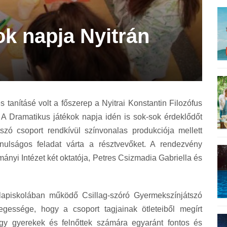
ok napja Nyitrán
s tanításé volt a főszerep a Nyitrai Konstantin Filozófus
 Dramatikus játékok napja idén is sok-sok érdeklődőt
szó csoport rendkívül színvonalas produkciója mellett
lságos feladat várta a résztvevőket. A rendezvény
nyi Intézet két oktatója, Petres Csizmadia Gabriella és
apiskolában működő Csillag-szóró Gyermekszínjátszó
egessége, hogy a csoport tagjainak ötleteiből megírt
egy gyerekek és felnőttek számára egyaránt fontos és