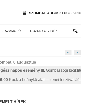
SZOMBAT, AUGUSZTUS 8, 2026
BESZÁMOLÓ
ROZSNYÓ-VIDÉK
<
>
ombat, 8 augusztus
Egész napos esemény
III. Gombaszögi biciklitúra
6:00
Rock a Leánykő alatt – zenei fesztivál Jólészen
IEMELT HÍREK