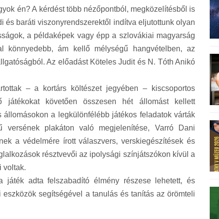
agyok én? A kérdést több nézőpontból, megközelítésből is
i és baráti viszonyrendszerektől indítva eljutottunk olyan
tosságok, a példaképek vagy épp a szlovákiai magyarság
óval könnyedebb, ám kellő mélységű hangvételben, az
allgatóságból. Az előadást Köteles Judit és N. Tóth Anikó
tottak – a kortárs költészet jegyében – kiscsoportos
ő játékokat követően összesen hét állomást kellett
s állomásokon a legkülönfélébb játékos feladatok várták
ű versének plakáton való megjelenítése, Varró Dani
ek a védelmére írott válaszvers, verskiegészítések és
glalkozások résztvevői az ipolysági színjátszókon kívül a
 voltak.
 játék adta felszabadító élmény részese lehetett, és
eszközök segítségével a tanulás és tanítás az örömteli