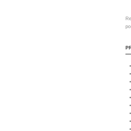
Re
po
P