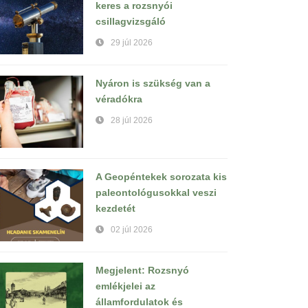
keres a rozsnyói
csillagvizsgáló
29 júl 2026
Nyáron is szükség van a
véradókra
28 júl 2026
A Geopéntekek sorozata kis
paleontológusokkal veszi
kezdetét
02 júl 2026
Megjelent: Rozsnyó
emlékjelei az
államfordulatok és