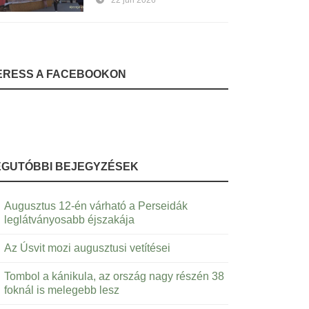
22 jún 2026
ERESS A FACEBOOKON
EGUTÓBBI BEJEGYZÉSEK
Augusztus 12-én várható a Perseidák
leglátványosabb éjszakája
Az Úsvit mozi augusztusi vetítései
Tombol a kánikula, az ország nagy részén 38
foknál is melegebb lesz