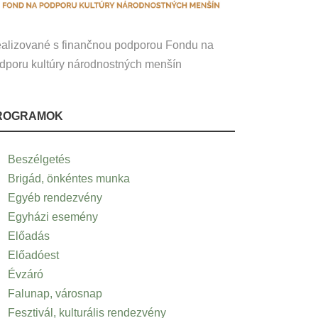
alizované s finančnou podporou Fondu na
dporu kultúry národnostných menšín
ROGRAMOK
Beszélgetés
Brigád, önkéntes munka
Egyéb rendezvény
Egyházi esemény
Előadás
Előadóest
Évzáró
Falunap, városnap
Fesztivál, kulturális rendezvény