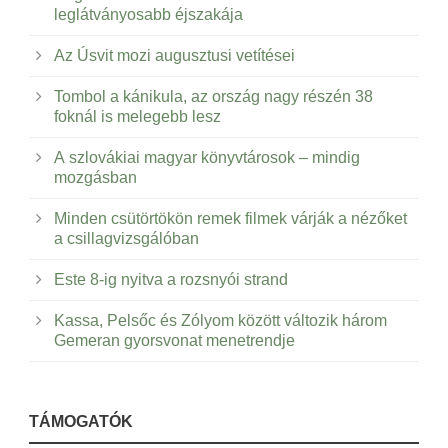
leglátványosabb éjszakája
Az Úsvit mozi augusztusi vetítései
Tombol a kánikula, az ország nagy részén 38
foknál is melegebb lesz
A szlovákiai magyar könyvtárosok – mindig
mozgásban
Minden csütörtökön remek filmek várják a nézőket
a csillagvizsgálóban
Este 8-ig nyitva a rozsnyói strand
Kassa, Pelsőc és Zólyom között változik három
Gemeran gyorsvonat menetrendje
TÁMOGATÓK