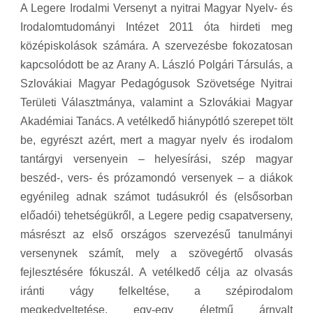
A Legere Irodalmi Versenyt a nyitrai Magyar Nyelv- és
Irodalomtudományi Intézet 2011 óta hirdeti meg
középiskolások számára. A szervezésbe fokozatosan
kapcsolódott be az Arany A. László Polgári Társulás, a
Szlovákiai Magyar Pedagógusok Szövetsége Nyitrai
Területi Választmánya, valamint a Szlovákiai Magyar
Akadémiai Tanács. A vetélkedő hiánypótló szerepet tölt
be, egyrészt azért, mert a magyar nyelv és irodalom
tantárgyi versenyein – helyesírási, szép magyar
beszéd-, vers- és prózamondó versenyek – a diákok
egyénileg adnak számot tudásukról és (elsősorban
előadói) tehetségükről, a Legere pedig csapatverseny,
másrészt az első országos szervezésű tanulmányi
versenynek számít, mely a szövegértő olvasás
fejlesztésére fókuszál. A vetélkedő célja az olvasás
iránti vágy felkeltése, a szépirodalom
megkedveltetése, egy-egy életmű árnyalt