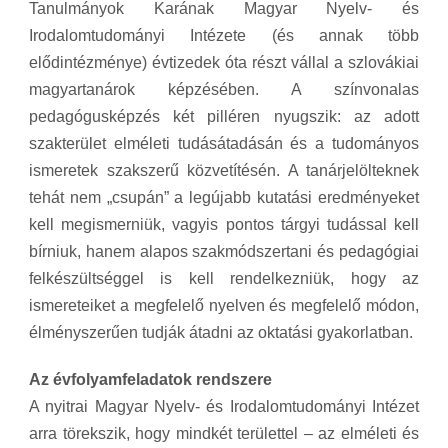
Tanulmányok Karának Magyar Nyelv- és
Irodalomtudományi Intézete (és annak több
elődintézménye) évtizedek óta részt vállal a szlovákiai
magyartanárok képzésében. A színvonalas
pedagógusképzés két pilléren nyugszik: az adott
szakterület elméleti tudásátadásán és a tudományos
ismeretek szakszerű közvetítésén. A tanárjelölteknek
tehát nem „csupán” a legújabb kutatási eredményeket
kell megismerniük, vagyis pontos tárgyi tudással kell
bírniuk, hanem alapos szakmódszertani és pedagógiai
felkészültséggel is kell rendelkezniük, hogy az
ismereteiket a megfelelő nyelven és megfelelő módon,
élményszerűen tudják átadni az oktatási gyakorlatban.
Az évfolyamfeladatok rendszere
A nyitrai Magyar Nyelv- és Irodalomtudományi Intézet
arra törekszik, hogy mindkét területtel – az elméleti és