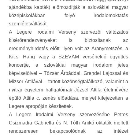
ajándékba kapták) előmozdítják a szlovákiai magyar
középiskolákban folyó irodalomoktatás
szemléletváltását.
A Legere Irodalmi Verseny szervezői változatos
kísérőrendezvényeket is biztosítanak az
eredményhirdetés előtt: ilyen volt az Aranymetszés, a
Kicsi Hang vagy a SZEVÁM verséneklő együttes
koncertje, a szlovákiai magyar irodalom jeles
képviselőivel – Tőzsér Árpáddal, Grendel Lajossal és
Mizser Attilával – tartott közönségtalálkozó, valamint a
nyitrai egyetem hallgatóinak József Attila életművére
épülő Attila c. zenés előadása, melyet kifejezetten a
Legere apropóján készítettek.
A Legere Irodalmi Verseny szervezésébe Petres
Csizmadia Gabriella és N. Tóth Anikó oktatók mellett
rendszeresen bekapcsolódnak az intézet