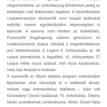
megismertetése, az ismeretanyag bővítésével pedig az
érettségire való felkészülés segítése. A háromfordulós
csapatversenyen résztvevők nem csupán tudásukat
mélyítik, hanem együttműködési képességüket is
fejlesztik. A verseny iránt töretlen az érdeklődés,
Pozsonytól Nagykaposig számos gimnázium és
szakközépiskola diákjai vállalják a megmérettetéssel
járó többletmunkát. A Legere II. évfolyamába pl. 48
csapat jelentkezett; a legutóbbi, VI. évfolyamban 37
csapat mérte össze tudását. Volt olyan középiskola,
mely házi fordulót is hirdetett.
A szervezők az Állami oktatási program sztenderdjeit
figyelembe véve választják ki a vetélkedő témáit,
melyek vagy évfordulókhoz kötődnek – ilyen volt
Kosztolányi Dezső halálának 75. évfordulója, Örkény
István születésének centenáriuma, illetve József Attila