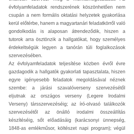
évfolyamfeladatok rendszerének köszönhetően nem
csupán a nem formális oktatási helyzetek gyakorlása
kerül előtérbe, hanem a magyartanári feladatkörről való
gondolkodás is alaposan átrendeződik, hiszen a
tutorok arra ösztönzik a hallgatókat, hogy személyes
érdekeltségük legyen a tanórán túli foglalkozások
szervezésében.
Az évfolyamfeladatok teljesítése közben évről évre
gazdagodik a hallgatók gyakorlati tapasztalata, hiszen
egyre igényesebb feladatok megoldásával néznek
szembe: a járási szavalóverseny szervezésétől
eljutnak az országos verseny (Legere Irodalmi
Verseny) társszervezéséig; az író-olvasó találkozók
szervezésétől az önálló irodalmi összeállítás
készítéséig, sőt előadásáig (karácsonyi ünnepség,
1848-as emlékműsor, költészet napi program); végül