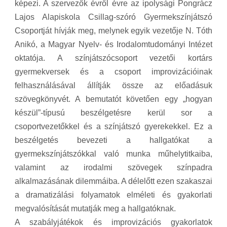
képezi. A szervezők évről évre az ipolysági Pongrácz
Lajos Alapiskola Csillag-szóró Gyermekszínjátszó
Csoportját hívják meg, melynek egyik vezetője N. Tóth
Anikó, a Magyar Nyelv- és Irodalomtudományi Intézet
oktatója. A színjátszócsoport vezetői kortárs
gyermekversek és a csoport improvizációinak
felhasználásával állítják össze az előadásuk
szövegkönyvét. A bemutatót követően egy „hogyan
készül”-típusú beszélgetésre kerül sor a
csoportvezetőkkel és a színjátszó gyerekekkel. Ez a
beszélgetés bevezeti a hallgatókat a
gyermekszínjátszókkal való munka műhelytitkaiba,
valamint az irodalmi szövegek színpadra
alkalmazásának dilemmáiba. A délelőtt ezen szakaszai
a dramatizálási folyamatok elméleti és gyakorlati
megvalósítását mutatják meg a hallgatóknak.
A szabályjátékok és improvizációs gyakorlatok