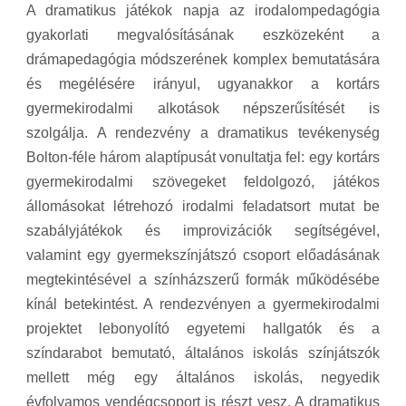
A dramatikus játékok napja az irodalompedagógia
gyakorlati megvalósításának eszközeként a
drámapedagógia módszerének komplex bemutatására
és megélésére irányul, ugyanakkor a kortárs
gyermekirodalmi alkotások népszerűsítését is
szolgálja. A rendezvény a dramatikus tevékenység
Bolton-féle három alaptípusát vonultatja fel: egy kortárs
gyermekirodalmi szövegeket feldolgozó, játékos
állomásokat létrehozó irodalmi feladatsort mutat be
szabályjátékok és improvizációk segítségével,
valamint egy gyermekszínjátszó csoport előadásának
megtekintésével a színházszerű formák működésébe
kínál betekintést. A rendezvényen a gyermekirodalmi
projektet lebonyolító egyetemi hallgatók és a
színdarabot bemutató, általános iskolás színjátszók
mellett még egy általános iskolás, negyedik
évfolyamos vendégcsoport is részt vesz. A dramatikus