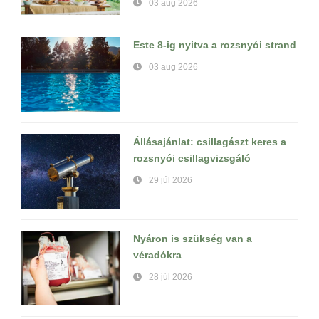
03 aug 2026
Este 8-ig nyitva a rozsnyói strand
03 aug 2026
Állásajánlat: csillagászt keres a
rozsnyói csillagvizsgáló
29 júl 2026
Nyáron is szükség van a
véradókra
28 júl 2026