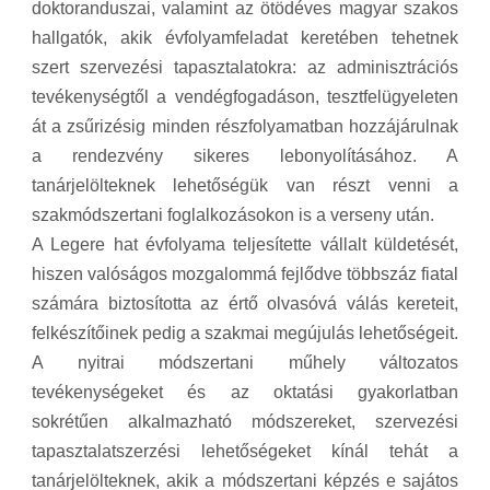
doktoranduszai, valamint az ötödéves magyar szakos
hallgatók, akik évfolyamfeladat keretében tehetnek
szert szervezési tapasztalatokra: az adminisztrációs
tevékenységtől a vendégfogadáson, tesztfelügyeleten
át a zsűrizésig minden részfolyamatban hozzájárulnak
a rendezvény sikeres lebonyolításához. A
tanárjelölteknek lehetőségük van részt venni a
szakmódszertani foglalkozásokon is a verseny után.
A Legere hat évfolyama teljesítette vállalt küldetését,
hiszen valóságos mozgalommá fejlődve többszáz fiatal
számára biztosította az értő olvasóvá válás kereteit,
felkészítőinek pedig a szakmai megújulás lehetőségeit.
A nyitrai módszertani műhely változatos
tevékenységeket és az oktatási gyakorlatban
sokrétűen alkalmazható módszereket, szervezési
tapasztalatszerzési lehetőségeket kínál tehát a
tanárjelölteknek, akik a módszertani képzés e sajátos