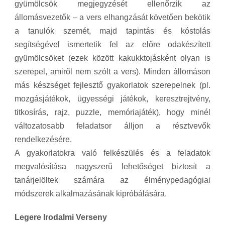
gyümölcsök megjegyzését ellenőrzik az
állomásvezetők – a vers elhangzását követően bekötik
a tanulók szemét, majd tapintás és kóstolás
segítségével ismertetik fel az előre odakészített
gyümölcsöket (ezek között kakukktojásként olyan is
szerepel, amiről nem szólt a vers). Minden állomáson
más készséget fejlesztő gyakorlatok szerepelnek (pl.
mozgásjátékok, ügyességi játékok, keresztrejtvény,
titkosírás, rajz, puzzle, memóriajáték), hogy minél
változatosabb feladatsor álljon a résztvevők
rendelkezésére.
A gyakorlatokra való felkészülés és a feladatok
megvalósítása nagyszerű lehetőséget biztosít a
tanárjelöltek számára az élménypedagógiai
módszerek alkalmazásának kipróbálására.
Legere Irodalmi Verseny