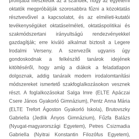
profiljába illeszkedik az a szándék, hogy az egyetemi
oktatók megpróbálják szorosabbra fűzni a közoktatás
résztvevőivel a kapcsolatot, és az elméleti-kutatói
tevékenységüket oktatáselméleti, oktatáspolitikai és
szakmódszertani irányultságú rendezvényekkel
gazdagítják; erre kiváló alkalmat biztosít a Legere
Irodalmi Verseny. A szervezők ugyanis úgy
gondoskodnak a felkészítő tanárok idejének
kitöltéséről, hogy amíg a diákok a feladatlapon
dolgoznak, addig tanáraik modern irodalomtanítási
módszereket ismertető szakfoglalkozásokon vesznek
részt. A foglalkozásokat Salga Imre (ELTE Apáczai
Csere János Gyakorló Gimnázium), Pentz Anna Mária
(ELTE Trefort Ágoston Gyakorló Iskola), Brutovszky
Gabriella (Jedlik Ányos Gimnázium), Fűzfa Balázs
(Nyugat-magyarországi Egyetem), Petres Csizmadia
Gabriella (Nyitrai Konstantin Filozófus Egyetem),