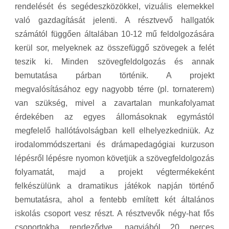
rendelését és segédeszközökkel, vizuális elemekkel
való gazdagítását jelenti. A résztvevő hallgatók
számától függően általában 10-12 mű feldolgozására
kerül sor, melyeknek az összefüggő szövegek a felét
teszik ki. Minden szövegfeldolgozás és annak
bemutatása párban történik. A projekt
megvalósításához egy nagyobb térre (pl. tornaterem)
van szükség, mivel a zavartalan munkafolyamat
érdekében az egyes állomásoknak egymástól
megfelelő hallótávolságban kell elhelyezkedniük. Az
irodalommódszertani és drámapedagógiai kurzuson
lépésről lépésre nyomon követjük a szövegfeldolgozás
folyamatát, majd a projekt végtermékeként
felkészülünk a dramatikus játékok napján történő
bemutatásra, ahol a fentebb említett két általános
iskolás csoport vesz részt. A résztvevők négy-hat fős
csoportokba rendeződve, nagyjából 20 perces