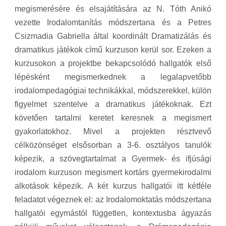
megismerésére és elsajátítására az N. Tóth Anikó
vezette Irodalomtanítás módszertana és a Petres
Csizmadia Gabriella által koordinált Dramatizálás és
dramatikus játékok című kurzuson kerül sor. Ezeken a
kurzusokon a projektbe bekapcsolódó hallgatók első
lépésként megismerkednek a legalapvetőbb
irodalompedagógiai technikákkal, módszerekkel, külön
figyelmet szentelve a dramatikus játékoknak. Ezt
követően tartalmi keretet keresnek a megismert
gyakorlatokhoz. Mivel a projekten résztvevő
célközönséget elsősorban a 3-6. osztályos tanulók
képezik, a szövegtartalmat a Gyermek- és ifjúsági
irodalom kurzuson megismert kortárs gyermekirodalmi
alkotások képezik. A két kurzus hallgatói itt kétféle
feladatot végeznek el: az Irodalomoktatás módszertana
hallgatói egymástól független, kontextusba ágyazás