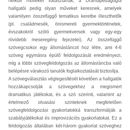
nélküli műveket választanak, a Drámapedagógia
hallgatói pedig olyan műveket keresnek, amelyek
valamilyen összefüggő tematikus keretbe illeszthetők
(pl. családmesék, önismereti gyermektörténetek,
évszakokról szóló gyermekversek vagy egy-egy
rövidebb meseregény fejezetei). Az összefüggő
szövegcsokor egy állomásláncot hoz létre, ami 4-6
szöveg egymásra épülő feldolgozását eredményezi,
míg a többi szövegfeldolgozás az állomásláncba való
belépésre várakozó tanulók foglalkoztatását biztosítja.
A szövegválasztás véglegesítését követően a hallgatók
hozzákapcsolják a szövegekhez a megismert
dramatikus játékokat, és a szó szerinti, valamint az
értelmező olvasási szinteknek megfelelően
szövegfeldolgozási gyakorlatokká transzformálják a
szabályjátékokat és improvizációs gyakorlatokat. Ez a
feldolgozás általában két-három gyakorlat szöveghez