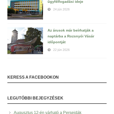
ügyfélfogadási ideje
24 jún 2026
Az árusok már beírhatják a
naptárba a Rozsnyói Vásár
időpontját
22 jún 2026
KERESS A FACEBOOKON
LEGUTÓBBI BEJEGYZÉSEK
Augusztus 12-én várható a Perseidák