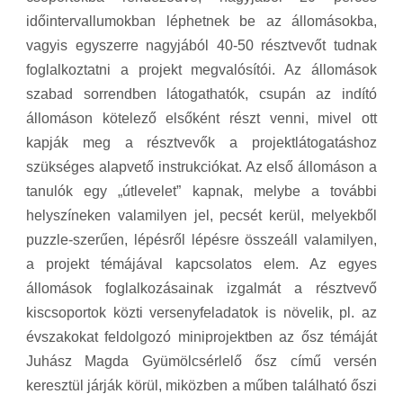
időintervallumokban léphetnek be az állomásokba,
vagyis egyszerre nagyjából 40-50 résztvevőt tudnak
foglalkoztatni a projekt megvalósítói. Az állomások
szabad sorrendben látogathatók, csupán az indító
állomáson kötelező elsőként részt venni, mivel ott
kapják meg a résztvevők a projektlátogatáshoz
szükséges alapvető instrukciókat. Az első állomáson a
tanulók egy „útlevelet” kapnak, melybe a további
helyszíneken valamilyen jel, pecsét kerül, melyekből
puzzle-szerűen, lépésről lépésre összeáll valamilyen,
a projekt témájával kapcsolatos elem. Az egyes
állomások foglalkozásainak izgalmát a résztvevő
kiscsoportok közti versenyfeladatok is növelik, pl. az
évszakokat feldolgozó miniprojektben az ősz témáját
Juhász Magda Gyümölcsérlelő ősz című versén
keresztül járják körül, miközben a műben található őszi