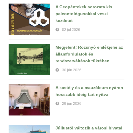
A Geopéntekek sorozata kis
paleontológusokkal veszi
kezdetét
02 júl 2026
Megjelent: Rozsnyó emlékjelei az
államfordulatok és
rendszerváltások tükrében
30 jún 2026
A kastély és a mauzóleum nyáron
hosszabb ideig tart nyitva
29 jún 2026
Júliustól változik a városi hivatal