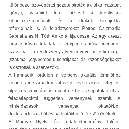
különböző szövegértelmezési stratégiák alkalmazását
igényli, valamint teret biztosít a kreativitás
kibontakoztatásának és a diákok szubjektív
reflexióinak is. A feladatsorokat Petres Csizmadia
Gabriella és N. Tóth Anikó állítja össze. Az egyik teszt
kreatív írásos feladata – egyperces írása megadott
szavakra – a rendezvény alversenyévé nőtte ki magát
(szakmai „egyperces különdíjakat” és közönségdíjakat
is osztottak a szervezők).
A harmadik fordulón a verseny aktuális témájához
kötődő, ám szabadon választott eszközökkel felépített
ötperces minielőadást mutatnak be a csapatok, mely a
feladatlapoktól független versenynek számít. A
minielőadások versenyét oktatókból,
doktoranduszokból és hallgatókból álló zsűri értékeli.
A Magyar Nyelv- és Irodalomtudományi Intézet