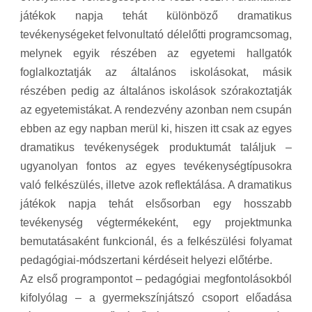
játékok napja tehát különböző dramatikus
tevékenységeket felvonultató délelőtti programcsomag,
melynek egyik részében az egyetemi hallgatók
foglalkoztatják az általános iskolásokat, másik
részében pedig az általános iskolások szórakoztatják
az egyetemistákat. A rendezvény azonban nem csupán
ebben az egy napban merül ki, hiszen itt csak az egyes
dramatikus tevékenységek produktumát találjuk –
ugyanolyan fontos az egyes tevékenységtípusokra
való felkészülés, illetve azok reflektálása. A dramatikus
játékok napja tehát elsősorban egy hosszabb
tevékenység végtermékeként, egy projektmunka
bemutatásaként funkcionál, és a felkészülési folyamat
pedagógiai-módszertani kérdéseit helyezi előtérbe.
Az első programpontot – pedagógiai megfontolásokból
kifolyólag – a gyermekszínjátszó csoport előadása