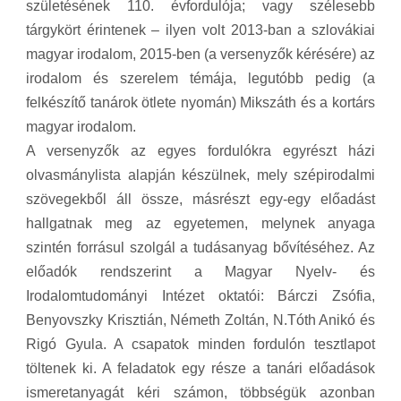
születésének 110. évfordulója; vagy szélesebb
tárgykört érintenek – ilyen volt 2013-ban a szlovákiai
magyar irodalom, 2015-ben (a versenyzők kérésére) az
irodalom és szerelem témája, legutóbb pedig (a
felkészítő tanárok ötlete nyomán) Mikszáth és a kortárs
magyar irodalom.
A versenyzők az egyes fordulókra egyrészt házi
olvasmánylista alapján készülnek, mely szépirodalmi
szövegekből áll össze, másrészt egy-egy előadást
hallgatnak meg az egyetemen, melynek anyaga
szintén forrásul szolgál a tudásanyag bővítéséhez. Az
előadók rendszerint a Magyar Nyelv- és
Irodalomtudományi Intézet oktatói: Bárczi Zsófia,
Benyovszky Krisztián, Németh Zoltán, N.Tóth Anikó és
Rigó Gyula. A csapatok minden fordulón tesztlapot
töltenek ki. A feladatok egy része a tanári előadások
ismeretanyagát kéri számon, többségük azonban