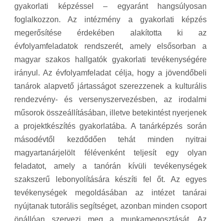
gyakorlati képzéssel – egyaránt hangsúlyosan
foglalkozzon. Az intézmény a gyakorlati képzés
megerősítése érdekében alakította ki az
évfolyamfeladatok rendszerét, amely elsősorban a
magyar szakos hallgatók gyakorlati tevékenységére
irányul. Az évfolyamfeladat célja, hogy a jövendőbeli
tanárok alapvető jártasságot szerezzenek a kulturális
rendezvény- és versenyszervezésben, az irodalmi
műsorok összeállításában, illetve betekintést nyerjenek
a projektkészítés gyakorlatába. A tanárképzés során
másodévtől kezdődően tehát minden nyitrai
magyartanárjelölt félévenként teljesít egy olyan
feladatot, amely a tanórán kívüli tevékenységek
szakszerű lebonyolítására készíti fel őt. Az egyes
tevékenységek megoldásában az intézet tanárai
nyújtanak tutorális segítséget, azonban minden csoport
önállóan szervezi meg a munkamegosztását. Az