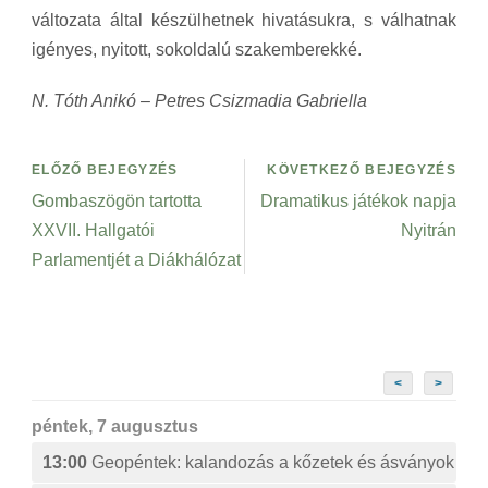
változata által készülhetnek hivatásukra, s válhatnak
igényes, nyitott, sokoldalú szakemberekké.
N. Tóth Anikó – Petres Csizmadia Gabriella
ELŐZŐ BEJEGYZÉS
KÖVETKEZŐ BEJEGYZÉS
Gombaszögön tartotta
Dramatikus játékok napja
XXVII. Hallgatói
Nyitrán
Parlamentjét a Diákhálózat
<
>
péntek, 7 augusztus
13:00
Geopéntek: kalandozás a kőzetek és ásványok izg