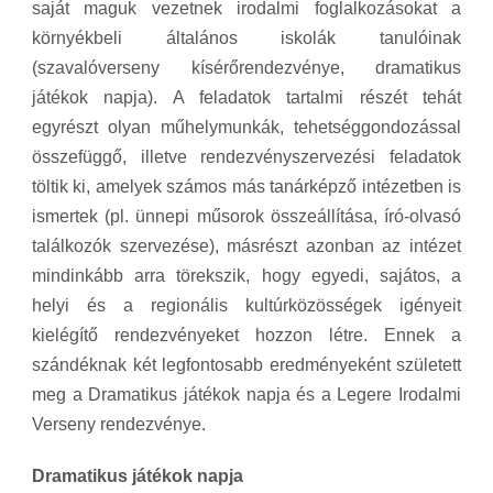
saját maguk vezetnek irodalmi foglalkozásokat a
környékbeli általános iskolák tanulóinak
(szavalóverseny kísérőrendezvénye, dramatikus
játékok napja). A feladatok tartalmi részét tehát
egyrészt olyan műhelymunkák, tehetséggondozással
összefüggő, illetve rendezvényszervezési feladatok
töltik ki, amelyek számos más tanárképző intézetben is
ismertek (pl. ünnepi műsorok összeállítása, író-olvasó
találkozók szervezése), másrészt azonban az intézet
mindinkább arra törekszik, hogy egyedi, sajátos, a
helyi és a regionális kultúrközösségek igényeit
kielégítő rendezvényeket hozzon létre. Ennek a
szándéknak két legfontosabb eredményeként született
meg a Dramatikus játékok napja és a Legere Irodalmi
Verseny rendezvénye.
Dramatikus játékok napja