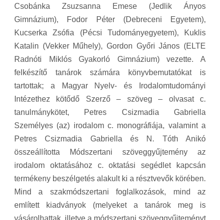
Csobánka Zsuzsanna Emese (Jedlik Ányos
Gimnázium), Fodor Péter (Debreceni Egyetem),
Kucserka Zsófia (Pécsi Tudományegyetem), Kuklis
Katalin (Vekker Műhely), Gordon Győri János (ELTE
Radnóti Miklós Gyakorló Gimnázium) vezette. A
felkészítő tanárok számára könyvbemutatókat is
tartottak; a Magyar Nyelv- és Irodalomtudományi
Intézethez kötődő Szerző – szöveg – olvasat c.
tanulmánykötet, Petres Csizmadia Gabriella
Személyes (az) irodalom c. monográfiája, valamint a
Petres Csizmadia Gabriella és N. Tóth Anikó
összeállította Módszertani szöveggyűjtemény az
irodalom oktatásához c. oktatási segédlet kapcsán
termékeny beszélgetés alakult ki a résztvevők körében.
Mind a szakmódszertani foglalkozások, mind az
említett kiadványok (melyeket a tanárok meg is
vásárolhattak, illetve a módszertani szöveggyűjteményt