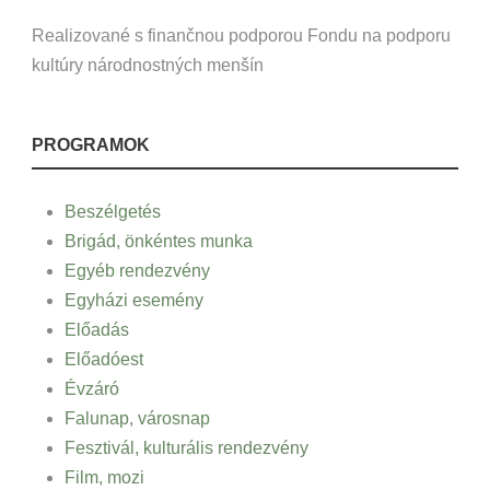
Realizované s finančnou podporou Fondu na podporu
kultúry národnostných menšín
PROGRAMOK
Beszélgetés
Brigád, önkéntes munka
Egyéb rendezvény
Egyházi esemény
Előadás
Előadóest
Évzáró
Falunap, városnap
Fesztivál, kulturális rendezvény
Film, mozi