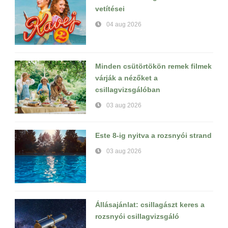
vetítései
04 aug 2026
Minden csütörtökön remek filmek
várják a nézőket a
csillagvizsgálóban
03 aug 2026
Este 8-ig nyitva a rozsnyói strand
03 aug 2026
Állásajánlat: csillagászt keres a
rozsnyói csillagvizsgáló