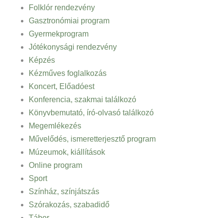
Folklór rendezvény
Gasztronómiai program
Gyermekprogram
Jótékonysági rendezvény
Képzés
Kézműves foglalkozás
Koncert, Előadóest
Konferencia, szakmai találkozó
Könyvbemutató, író-olvasó találkozó
Megemlékezés
Művelődés, ismeretterjesztő program
Múzeumok, kiállítások
Online program
Sport
Színház, színjátszás
Szórakozás, szabadidő
Tábor