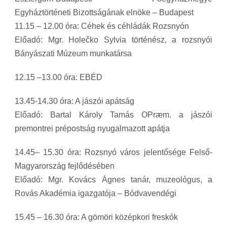
Egyháztörténeti Bizottságának elnöke – Budapest
11.15 – 12.00 óra: Céhek és céhládák Rozsnyón
Előadó: Mgr. Holečko Sylvia történész, a rozsnyói
Bányászati Múzeum munkatársa
12.15 –13.00 óra: EBÉD
13.45-14.30 óra: A jászói apátság
Előadó: Bartal Károly Tamás OPræm. a jászói
premontrei prépostság nyugalmazott apátja
14.45– 15.30 óra: Rozsnyó város jelentősége Felső-
Magyarország fejlődésében
Előadó: Mgr. Kovács Ágnes tanár, muzeológus, a
Rovás Akadémia igazgatója – Bódvavendégi
15.45 – 16.30 óra: A gömöri középkori freskók