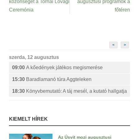
közönséget a Tornai Lovagi
augusztusi programok a
Ceremónia
főtéren
<
>
szerda, 12 augusztus
09:00
A kőedények játékos megismerése
15:30
Baradlamanó túra Aggteleken
18:30
Könyvbemutató: A táj mesél, a kutató hallgatja
KIEMELT HÍREK
Az Úsvit mozi augusztusi