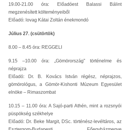
19.00-21.00 óra: Előadóest Balassi Bálint
megzenésített költeményeiből
Előadó: lovag Kátai Zoltán énekmondó
Július 27. (csütörtök)
8.00 – 8.45 óra: REGGELI
9.15 –10.00 óra: „Gömörország” történelme és
néprajza
Előadó: Dr. B. Kovács István régész, néprajzos,
gömörológus, a Gömör-Kishonti Múzeum Egyesület
elnöke – Rimaszombat
10.15 – 11.00 óra: A Sajó-parti Athén, mint a rozsnyói
püspökség székhelye
Előadó: Dr. Beke Margit, DSc. történész-levéltáros, az
Esztergom-Budapesti Főegyházmegye