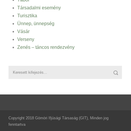
Társadalmi esemény
Turisztika
Ünnep, ünnepség
Vásár
Verseny
Zenés – táncos rendezvény
Copyright 2018 Gömöri Ifjúsági Társaság (GIT), Minden jog
fenntartva