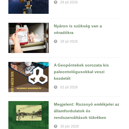
29 júl 2026
Nyáron is szükség van a
véradókra
28 júl 2026
A Geopéntekek sorozata kis
paleontológusokkal veszi
kezdetét
02 júl 2026
Megjelent: Rozsnyó emlékjelei az
államfordulatok és
rendszerváltások tükrében
30 jún 2026