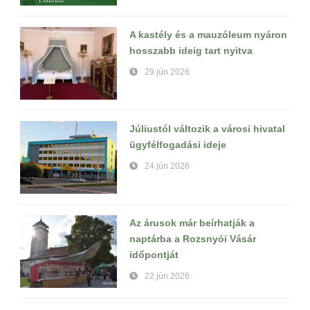
A kastély és a mauzóleum nyáron
hosszabb ideig tart nyitva
29 jún 2026
Júliustól változik a városi hivatal
ügyfélfogadási ideje
24 jún 2026
Az árusok már beírhatják a
naptárba a Rozsnyói Vásár
időpontját
22 jún 2026