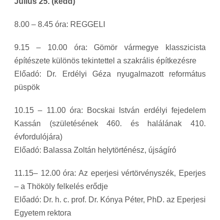
Július 25. (kedd)
8.00 – 8.45 óra: REGGELI
9.15 – 10.00 óra: Gömör vármegye klasszicista
építészete különös tekintettel a szakrális építkezésre
Előadó: Dr. Erdélyi Géza nyugalmazott református
püspök
10.15 – 11.00 óra: Bocskai István erdélyi fejedelem
Kassán (születésének 460. és halálának 410.
évfordulójára)
Előadó: Balassa Zoltán helytörténész, újságíró
11.15– 12.00 óra: Az eperjesi vértörvényszék, Eperjes
– a Thököly felkelés erődje
Előadó: Dr. h. c. prof. Dr. Kónya Péter, PhD. az Eperjesi
Egyetem rektora