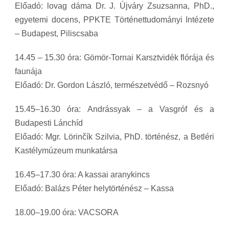
Előadó: lovag dáma Dr. J. Újváry Zsuzsanna, PhD.,
egyetemi docens, PPKTE Történettudományi Intézete
– Budapest, Piliscsaba
14.45 – 15.30 óra: Gömör-Tornai Karsztvidék flórája és
faunája
Előadó: Dr. Gordon László, természetvédő – Rozsnyó
15.45–16.30 óra: Andrássyak – a Vasgróf és a
Budapesti Lánchíd
Előadó: Mgr. Lörinčík Szilvia, PhD. történész, a Betléri
Kastélymúzeum munkatársa
16.45–17.30 óra: A kassai aranykincs
Előadó: Balázs Péter helytörténész – Kassa
18.00–19.00 óra: VACSORA