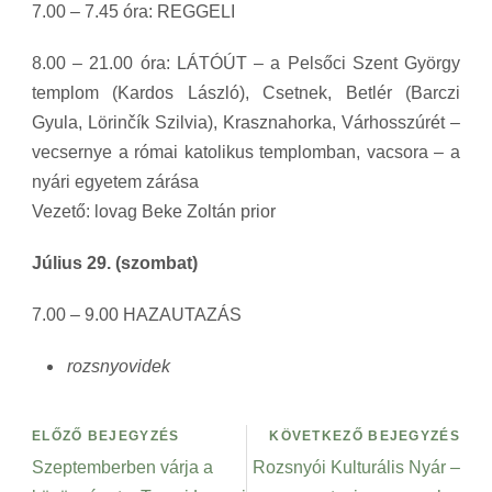
7.00 – 7.45 óra: REGGELI
8.00 – 21.00 óra: LÁTÓÚT – a Pelsőci Szent György
templom (Kardos László), Csetnek, Betlér (Barczi
Gyula, Lörinčík Szilvia), Krasznahorka, Várhosszúrét –
vecsernye a római katolikus templomban, vacsora – a
nyári egyetem zárása
Vezető: lovag Beke Zoltán prior
Július 29. (szombat)
7.00 – 9.00 HAZAUTAZÁS
rozsnyovidek
ELŐZŐ BEJEGYZÉS
KÖVETKEZŐ BEJEGYZÉS
Szeptemberben várja a
Rozsnyói Kulturális Nyár –