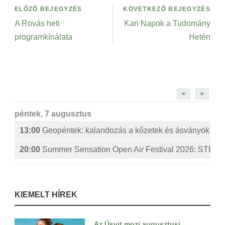
ELŐZŐ BEJEGYZÉS
KÖVETKEZŐ BEJEGYZÉS
A Rovás heti
Kari Napok a Tudomány
programkínálata
Hetén
<
>
péntek, 7 augusztus
13:00
Geopéntek: kalandozás a kőzetek és ásványok izg
20:00
Summer Sensation Open Air Festival 2026: ST
KIEMELT HÍREK
Az Úsvit mozi augusztusi