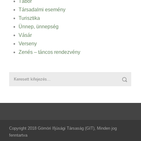
Tábor
Társadalmi esemény
Turisztika
Ünnep, ünnepség
Vásár
Verseny
Zenés – táncos rendezvény
Copyright 2018 Gömöri Ifjúsági Társaság (GIT), Minden jog
fenntartva