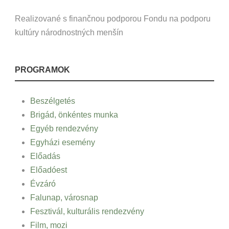
Realizované s finančnou podporou Fondu na podporu
kultúry národnostných menšín
PROGRAMOK
Beszélgetés
Brigád, önkéntes munka
Egyéb rendezvény
Egyházi esemény
Előadás
Előadóest
Évzáró
Falunap, városnap
Fesztivál, kulturális rendezvény
Film, mozi