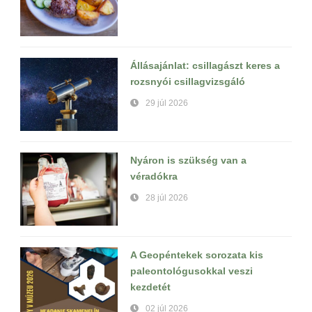
Állásajánlat: csillagászt keres a
rozsnyói csillagvizsgáló
29 júl 2026
Nyáron is szükség van a
véradókra
28 júl 2026
A Geopéntekek sorozata kis
paleontológusokkal veszi
kezdetét
02 júl 2026