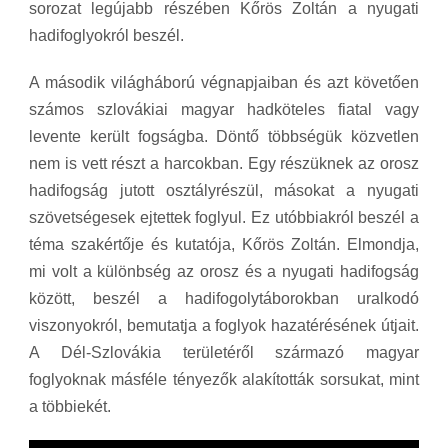
sorozat legújabb részében Kőrös Zoltán a nyugati
hadifoglyokról beszél.
A második világháború végnapjaiban és azt követően
számos szlovákiai magyar hadköteles fiatal vagy
levente került fogságba. Döntő többségük közvetlen
nem is vett részt a harcokban. Egy részüknek az orosz
hadifogság jutott osztályrészül, másokat a nyugati
szövetségesek ejtettek foglyul. Ez utóbbiakról beszél a
téma szakértője és kutatója, Kőrös Zoltán. Elmondja,
mi volt a különbség az orosz és a nyugati hadifogság
között, beszél a hadifogolytáborokban uralkodó
viszonyokról, bemutatja a foglyok hazatérésének útjait.
A Dél-Szlovákia területéről származó magyar
foglyoknak másféle tényezők alakították sorsukat, mint
a többiekét.