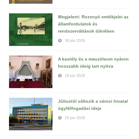
Megjelent: Rozsnyó emlékjelei az
államfordulatok és
rendszerváltások tükrében
30 jún 2026
A kastély és a mauzóleum nyáron
hosszabb ideig tart nyitva
29 jún 2026
Júliustól változik a városi hivatal
ügyfélfogadási ideje
24 jún 2026