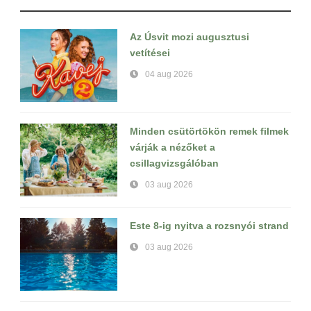
Az Úsvit mozi augusztusi
vetítései
04 aug 2026
Minden csütörtökön remek filmek
várják a nézőket a
csillagvizsgálóban
03 aug 2026
Este 8-ig nyitva a rozsnyói strand
03 aug 2026