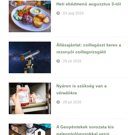
Heti ebédmenü augusztus 3-tól
03 aug 2026
Állásajánlat: csillagászt keres a
rozsnyói csillagvizsgáló
29 júl 2026
Nyáron is szükség van a
véradókra
28 júl 2026
A Geopéntekek sorozata kis
paleontológusokkal veszi