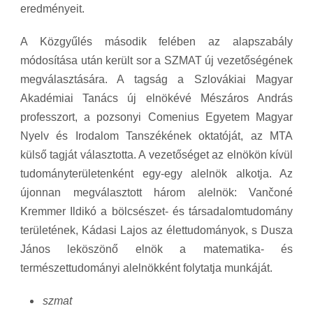
eredményeit.
A Közgyűlés második felében az alapszabály
módosítása után került sor a SZMAT új vezetőségének
megválasztására. A tagság a Szlovákiai Magyar
Akadémiai Tanács új elnökévé Mészáros András
professzort, a pozsonyi Comenius Egyetem Magyar
Nyelv és Irodalom Tanszékének oktatóját, az MTA
külső tagját választotta. A vezetőséget az elnökön kívül
tudományterületenként egy-egy alelnök alkotja. Az
újonnan megválasztott három alelnök: Vančoné
Kremmer Ildikó a bölcsészet- és társadalomtudomány
területének, Kádasi Lajos az élettudományok, s Dusza
János leköszönő elnök a matematika- és
természettudományi alelnökként folytatja munkáját.
szmat