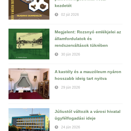
kezdetét
02 júl 2026
Megjelent: Rozsnyó emlékjelei az
államfordulatok és
rendszerváltások tükrében
30 jún 2026
A kastély és a mauzóleum nyáron
hosszabb ideig tart nyitva
29 jún 2026
Júliustól változik a városi hivatal
ügyfélfogadási ideje
24 jún 2026