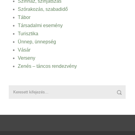
Színház, színjátszás
Szórakozás, szabadidő
Tábor
Társadalmi esemény
Turisztika
Ünnep, ünnepség
Vásár
Verseny
Zenés – táncos rendezvény