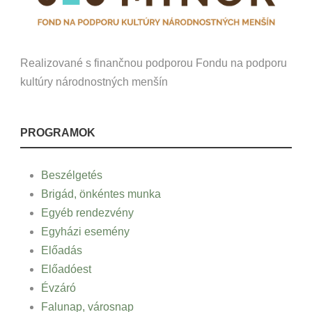
Realizované s finančnou podporou Fondu na podporu
kultúry národnostných menšín
PROGRAMOK
Beszélgetés
Brigád, önkéntes munka
Egyéb rendezvény
Egyházi esemény
Előadás
Előadóest
Évzáró
Falunap, városnap