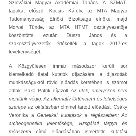
Szlovákiai Magyar Akadémiai Tanács. A SZMAT-
tagokat először Kocsis Károly, az MTA Magyar
Tudományosság Elnöki Bizottsága elnöke, majd
Morvai Tünde, az MTA HTMT osztályvezetője
köszöntötte, ezután Dusza János és a
szakosztályvezetők értékelték a tagok 2017-es
tevékenységét.
A Közgyűlésen immár másodszor került sor
kiemelkedő fiatal kutatók díjazására, a díjazottak
munkásságukról rövid előadás keretében is számot
adtak. Baka Patrik díjazott
Az utak, amelyeken nem
mentünk végig. Az alternatív történelem és lehetséges
szerepe az oktatásban
címmel tartott előadást, Csáky
Veronika a
Genetikai kutatások a régészetben: Az
archeogenetika jelentősége, vizsgálati tárgya és
módszerei
című előadásában ismertette kutatási