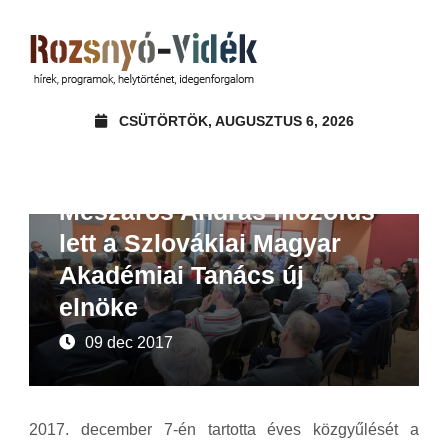
CSÜTÖRTÖK, AUGUSZTUS 6, 2026
Beszámoló
Hírek
Mészáros András filozófus
lett a Szlovákiai Magyar
Akadémiai Tanács új
elnöke
09 dec 2017
2017. december 7-én tartotta éves közgyűlését a