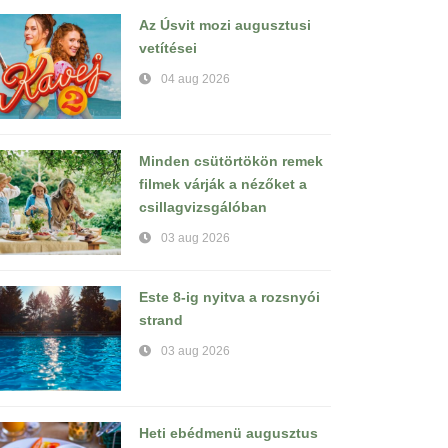
Az Úsvit mozi augusztusi
vetítései
04 aug 2026
Minden csütörtökön remek
filmek várják a nézőket a
csillagvizsgálóban
03 aug 2026
Este 8-ig nyitva a rozsnyói
strand
03 aug 2026
Heti ebédmenü augusztus