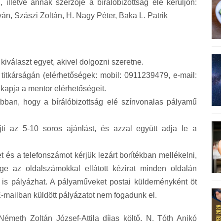
lletve annak szerzője a bírálóbizottság elé kerüljön:
ván, Szászi Zoltán, H. Nagy Péter, Baka L. Patrik
kiválaszt egyet, akivel dolgozni szeretne.
 titkárságán (elérhetőségek: mobil: 0911239479, e-mail:
kapja a mentor elérhetőségeit.
bban, hogy a bírálóbizottság elé színvonalas pályamű
ti az 5-10 soros ajánlást, és azzal együtt adja le a
et és a telefonszámot kérjük lezárt borítékban mellékelni,
lige az oldalszámokkal ellátott kézirat minden oldalán
l is pályázhat. A pályaműveket postai küldeményként öt
E-mailban küldött pályázatot nem fogadunk el.
Németh Zoltán József-Attila díjas költő, N. Tóth Anikó