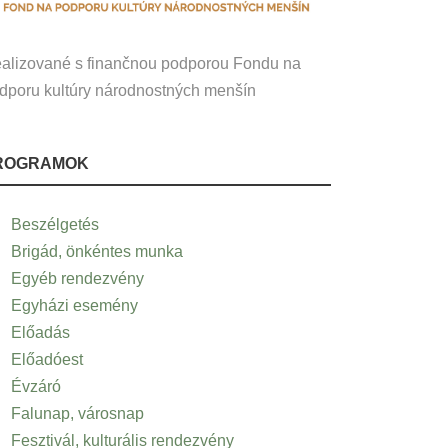
alizované s finančnou podporou Fondu na
dporu kultúry národnostných menšín
ROGRAMOK
Beszélgetés
Brigád, önkéntes munka
Egyéb rendezvény
Egyházi esemény
Előadás
Előadóest
Évzáró
Falunap, városnap
Fesztivál, kulturális rendezvény