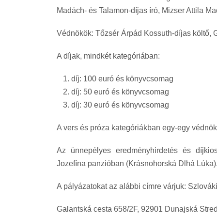
Madách- és Talamon-díjas író, Mizser Attila Ma
Védnökök: Tőzsér Árpád Kossuth-díjas költő, G
A díjak, mindkét kategóriában:
díj: 100 euró és könyvcsomag
díj: 50 euró és könyvcsomag
díj: 30 euró és könyvcsomag
A vers és próza kategóriákban egy-egy védnöki
Az ünnepélyes eredményhirdetés és díjkio
Jozefína panzióban (Krásnohorská Dlhá Lúka)
A pályázatokat az alábbi címre várjuk: Szlová
Galantská cesta 658/2F, 92901 Dunajská Stre