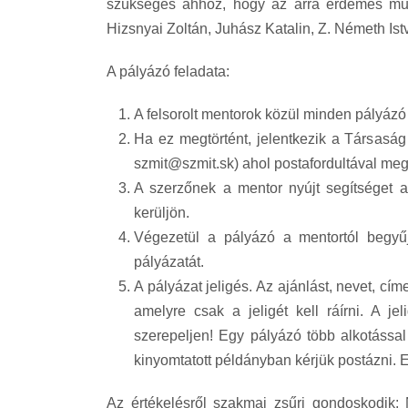
szükséges ahhoz, hogy az arra érdemes mű, i
Hizsnyai Zoltán, Juhász Katalin, Z. Németh Ist
A pályázó feladata:
A felsorolt mentorok közül minden pályázó 
Ha ez megtörtént, jelentkezik a Társaság
szmit@szmit.sk) ahol postafordultával meg
A szerzőnek a mentor nyújt segítséget a
kerüljön.
Végezetül a pályázó a mentortól begyűj
pályázatát.
A pályázat jeligés. Az ajánlást, nevet, cím
amelyre csak a jeligét kell ráírni. A je
szerepeljen! Egy pályázó több alkotássa
kinyomtatott példányban kérjük postázni. 
Az értékelésről szakmai zsűri gondoskodik: 