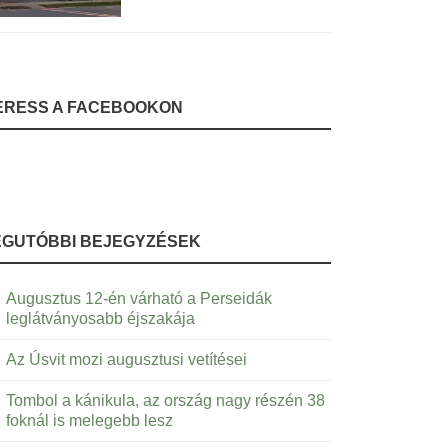
ERESS A FACEBOOKON
EGUTÓBBI BEJEGYZÉSEK
Augusztus 12-én várható a Perseidák
leglátványosabb éjszakája
Az Úsvit mozi augusztusi vetítései
Tombol a kánikula, az ország nagy részén 38
foknál is melegebb lesz