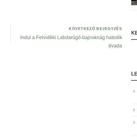
KÖVETKEZŐ BEJEGYZÉS
K
Indul a Felvidéki Labdarúgó-bajnokság hatodik
évada
L