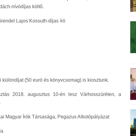
dách-nívódíjas költő.
rendel Lajos Kossuth-díjas író
 különdíjat (50 euró és könyvcsomag) is kiosztunk.
sztás 2018. augusztus 10-én lesz Várhosszúréten, a
.
kiai Magyar Írók Társasága, Pegazus Alkotópályázat
da