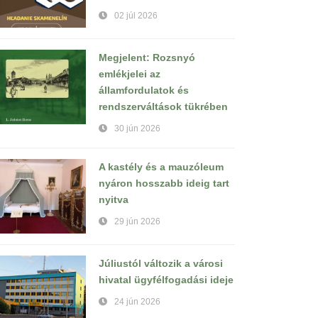
02 júl 2026
Megjelent: Rozsnyó
emlékjelei az
államfordulatok és
rendszerváltások tükrében
30 jún 2026
A kastély és a mauzóleum
nyáron hosszabb ideig tart
nyitva
29 jún 2026
Júliustól változik a városi
hivatal ügyfélfogadási ideje
24 jún 2026