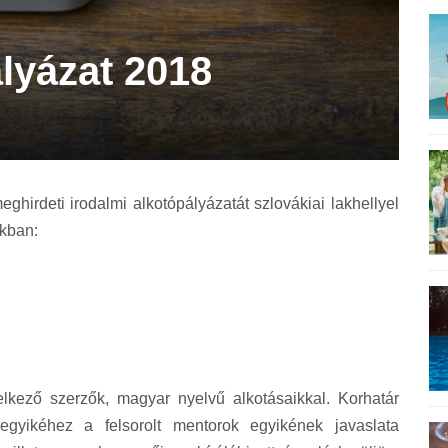
lyázat 2018
ghirdeti irodalmi alkotópályázatát szlovákiai lakhellyel
ákban:
lkező szerzők, magyar nyelvű alkotásaikkal. Korhatár
egyikéhez a felsorolt mentorok egyikének javaslata