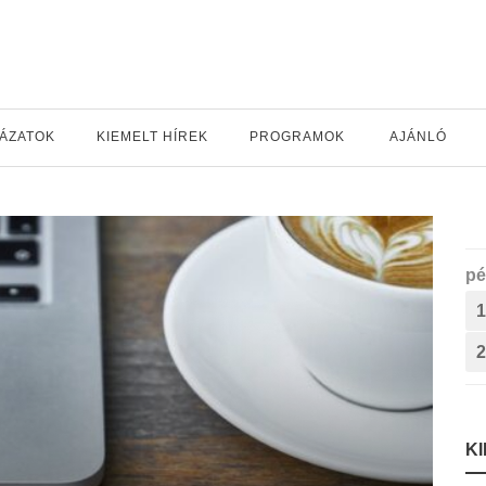
YÁZATOK
KIEMELT HÍREK
PROGRAMOK
AJÁNLÓ
pé
1
2
K