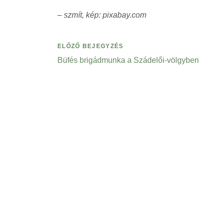
– szmít, kép: pixabay.com
ELŐZŐ BEJEGYZÉS
Büfés brigádmunka a Szádelői-völgyben