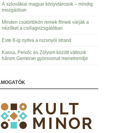
A szlovákiai magyar könyvtárosok – mindig
mozgásban
Minden csütörtökön remek filmek várják a
nézőket a csillagvizsgálóban
Este 8-ig nyitva a rozsnyói strand
Kassa, Pelsőc és Zólyom között változik
három Gemeran gyorsvonat menetrendje
ÁMOGATÓK