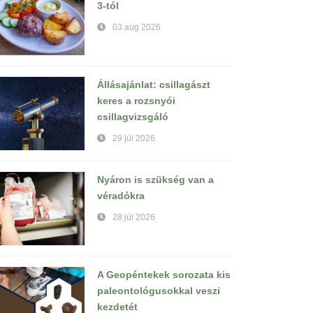
3-tól
03 aug 2026
Állásajánlat: csillagászt
keres a rozsnyói
csillagvizsgáló
29 júl 2026
Nyáron is szükség van a
véradókra
28 júl 2026
A Geopéntekek sorozata kis
paleontológusokkal veszi
kezdetét