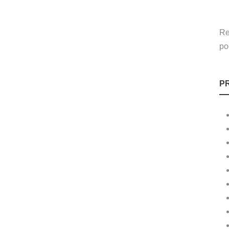
Re
po
P