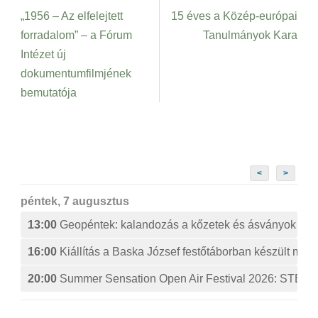
„1956 – Az elfelejtett
15 éves a Közép-európai
forradalom” – a Fórum
Tanulmányok Kara
Intézet új
dokumentumfilmjének
bemutatója
<
>
péntek, 7 augusztus
13:00
Geopéntek: kalandozás a kőzetek és ásványok izg
16:00
Kiállítás a Baska József festőtáborban készült műv
20:00
Summer Sensation Open Air Festival 2026: ST