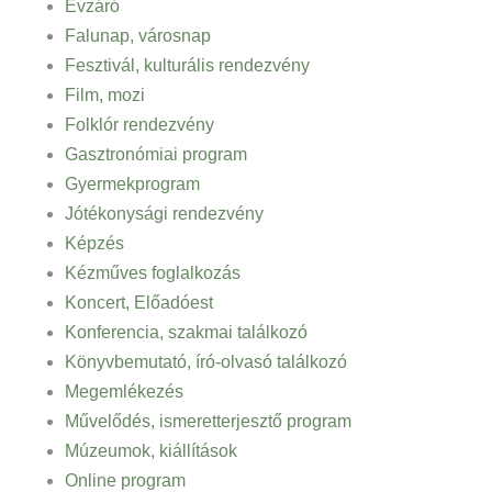
Évzáró
Falunap, városnap
Fesztivál, kulturális rendezvény
Film, mozi
Folklór rendezvény
Gasztronómiai program
Gyermekprogram
Jótékonysági rendezvény
Képzés
Kézműves foglalkozás
Koncert, Előadóest
Konferencia, szakmai találkozó
Könyvbemutató, író-olvasó találkozó
Megemlékezés
Művelődés, ismeretterjesztő program
Múzeumok, kiállítások
Online program