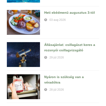
Heti ebédmenü augusztus 3-tól
03 aug 2026
Állásajánlat: csillagászt keres a
rozsnyói csillagvizsgáló
29 júl 2026
Nyáron is szükség van a
véradókra
28 júl 2026