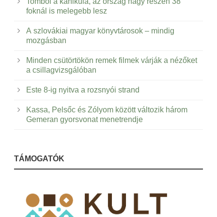
Tombol a kánikula, az ország nagy részén 38
foknál is melegebb lesz
A szlovákiai magyar könyvtárosok – mindig
mozgásban
Minden csütörtökön remek filmek várják a nézőket
a csillagvizsgálóban
Este 8-ig nyitva a rozsnyói strand
Kassa, Pelsőc és Zólyom között változik három
Gemeran gyorsvonat menetrendje
TÁMOGATÓK