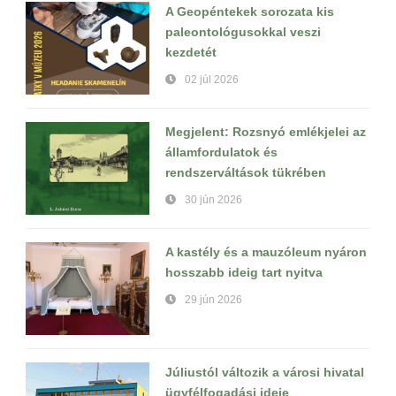
A Geopéntekek sorozata kis
paleontológusokkal veszi
kezdetét
02 júl 2026
Megjelent: Rozsnyó emlékjelei az
államfordulatok és
rendszerváltások tükrében
30 jún 2026
A kastély és a mauzóleum nyáron
hosszabb ideig tart nyitva
29 jún 2026
Júliustól változik a városi hivatal
ügyfélfogadási ideje