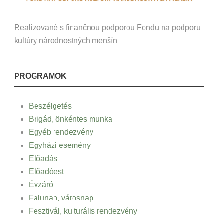
Realizované s finančnou podporou Fondu na podporu
kultúry národnostných menšín
PROGRAMOK
Beszélgetés
Brigád, önkéntes munka
Egyéb rendezvény
Egyházi esemény
Előadás
Előadóest
Évzáró
Falunap, városnap
Fesztivál, kulturális rendezvény