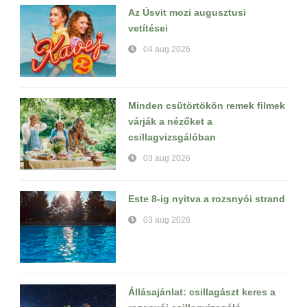
Az Úsvit mozi augusztusi
vetítései
04 aug 2026
Minden csütörtökön remek filmek
várják a nézőket a
csillagvizsgálóban
03 aug 2026
Este 8-ig nyitva a rozsnyói strand
03 aug 2026
Állásajánlat: csillagászt keres a