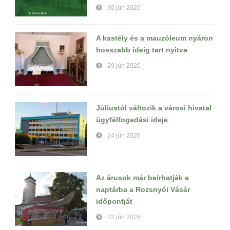
30 jún 2026
A kastély és a mauzóleum nyáron
hosszabb ideig tart nyitva
29 jún 2026
Júliustól változik a városi hivatal
ügyfélfogadási ideje
24 jún 2026
Az árusok már beírhatják a
naptárba a Rozsnyói Vásár
időpontját
22 jún 2026