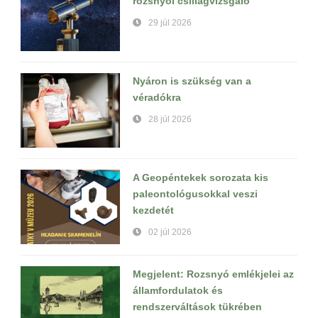
rozsnyói csillagvizsgáló
29 júl 2026
Nyáron is szükség van a
véradókra
28 júl 2026
A Geopéntekek sorozata kis
paleontológusokkal veszi
kezdetét
02 júl 2026
Megjelent: Rozsnyó emlékjelei az
államfordulatok és
rendszerváltások tükrében