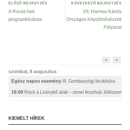
ELŐZŐ BEJEGYZÉS
KÖVETKEZŐ BEJEGYZÉS
A Rovás heti
XII. Harmos Károly
programkínálata
Országos Képzőművészeti
Pályázat
<
>
szombat, 8 augusztus
Egész napos esemény
III. Gombaszögi biciklitúra
16:00
Rock a Leánykő alatt – zenei fesztivál Jólészen
KIEMELT HÍREK