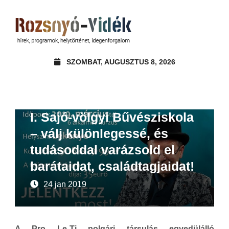
SZOMBAT, AUGUSZTUS 8, 2026
Ajánló
Felhívások, pályázatok
I. Sajó-völgyi Bűvésziskola
– válj különlegessé, és
tudásoddal varázsold el
barátaidat, családtagjaidat!
24 jan 2019
A Pro Le-Ti polgári társulás egyedülálló