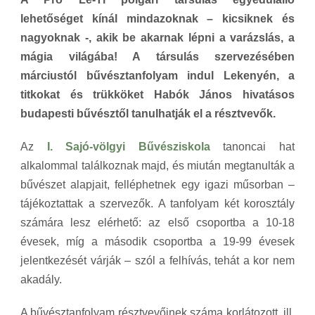
lehetőséget kínál mindazoknak – kicsiknek és
nagyoknak -, akik be akarnak lépni a varázslás, a
mágia világába! A társulás szervezésében
márciustól bűvésztanfolyam indul Lekenyén, a
titkokat és trükköket Habók János hivatásos
budapesti bűvésztől tanulhatják el a résztvevők.
Az
I. Sajó-völgyi Bűvésziskola
tanoncai hat
alkalommal találkoznak majd, és miután megtanulták a
bűvészet alapjait, felléphetnek egy igazi műsorban –
tájékoztattak a szervezők. A tanfolyam két korosztály
számára lesz elérhető: az első csoportba a 10-18
évesek, míg a második csoportba a 19-99 évesek
jelentkezését várják – szól a felhívás, tehát a kor nem
akadály.
A bűvésztanfolyam résztvevőinek száma korlátozott, ill.