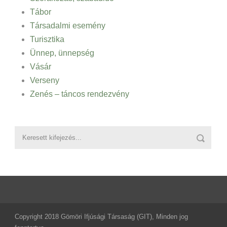
Tábor
Társadalmi esemény
Turisztika
Ünnep, ünnepség
Vásár
Verseny
Zenés – táncos rendezvény
Copyright 2018 Gömöri Ifjúsági Társaság (GIT), Minden jog