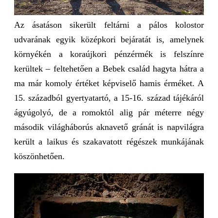
Az ásatáson sikerült feltárni a pálos kolostor
udvarának egyik középkori bejáratát is, amelynek
környékén a koraújkori pénzérmék is felszínre
kerültek – feltehetően a Bebek család hagyta hátra a
ma már komoly értéket képviselő hamis érméket. A
15. századból gyertyatartó, a 15-16. század tájékáról
ágyúgolyó, de a romoktól alig pár méterre négy
második világháborús aknavető gránát is napvilágra
került a laikus és szakavatott régészek munkájának
köszönhetően.