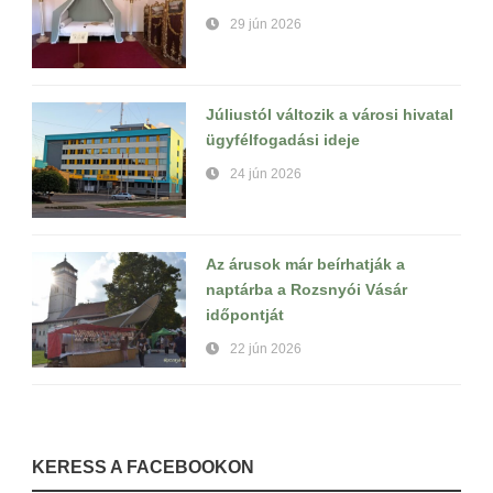
29 jún 2026
Júliustól változik a városi hivatal
ügyfélfogadási ideje
24 jún 2026
Az árusok már beírhatják a
naptárba a Rozsnyói Vásár
időpontját
22 jún 2026
KERESS A FACEBOOKON