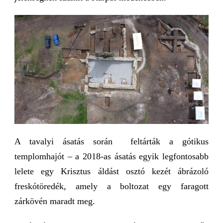
A tavalyi ásatás során feltárták a gótikus
templomhajót – a 2018-as ásatás egyik legfontosabb
lelete egy Krisztus áldást osztó kezét ábrázoló
freskótöredék, amely a boltozat egy faragott
zárkövén maradt meg.