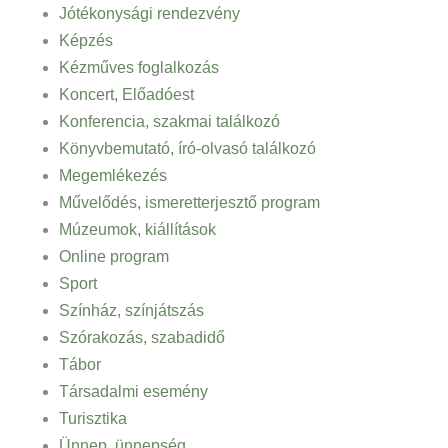
Jótékonysági rendezvény
Képzés
Kézműves foglalkozás
Koncert, Előadóest
Konferencia, szakmai találkozó
Könyvbemutató, író-olvasó találkozó
Megemlékezés
Művelődés, ismeretterjesztő program
Múzeumok, kiállítások
Online program
Sport
Színház, színjátszás
Szórakozás, szabadidő
Tábor
Társadalmi esemény
Turisztika
Ünnep, ünnepség