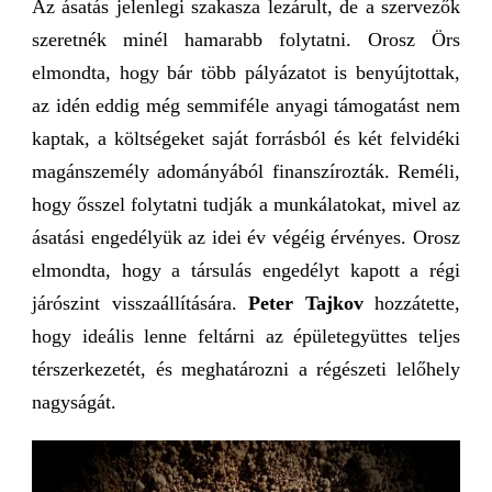
Az ásatás jelenlegi szakasza lezárult, de a szervezők
szeretnék minél hamarabb folytatni. Orosz Örs
elmondta, hogy bár több pályázatot is benyújtottak,
az idén eddig még semmiféle anyagi támogatást nem
kaptak, a költségeket saját forrásból és két felvidéki
magánszemély adományából finanszírozták. Reméli,
hogy ősszel folytatni tudják a munkálatokat, mivel az
ásatási engedélyük az idei év végéig érvényes. Orosz
elmondta, hogy a társulás engedélyt kapott a régi
járószint visszaállítására.
Peter Tajkov
hozzátette,
hogy ideális lenne feltárni az épületegyüttes teljes
térszerkezetét, és meghatározni a régészeti lelőhely
nagyságát.