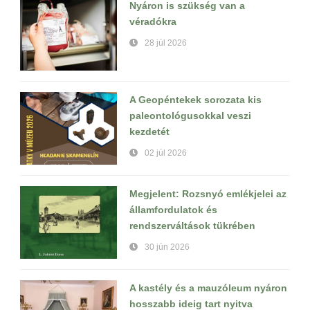
Nyáron is szükség van a
véradókra
28 júl 2026
A Geopéntekek sorozata kis
paleontológusokkal veszi
kezdetét
02 júl 2026
Megjelent: Rozsnyó emlékjelei az
államfordulatok és
rendszerváltások tükrében
30 jún 2026
A kastély és a mauzóleum nyáron
hosszabb ideig tart nyitva