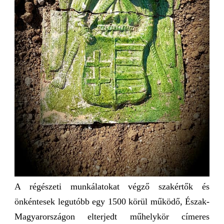
A régészeti munkálatokat végző szakértők és
önkéntesek legutóbb egy 1500 körül működő, Észak-
Magyarországon elterjedt műhelykör címeres