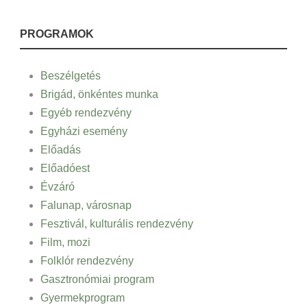
PROGRAMOK
Beszélgetés
Brigád, önkéntes munka
Egyéb rendezvény
Egyházi esemény
Előadás
Előadóest
Évzáró
Falunap, városnap
Fesztivál, kulturális rendezvény
Film, mozi
Folklór rendezvény
Gasztronómiai program
Gyermekprogram