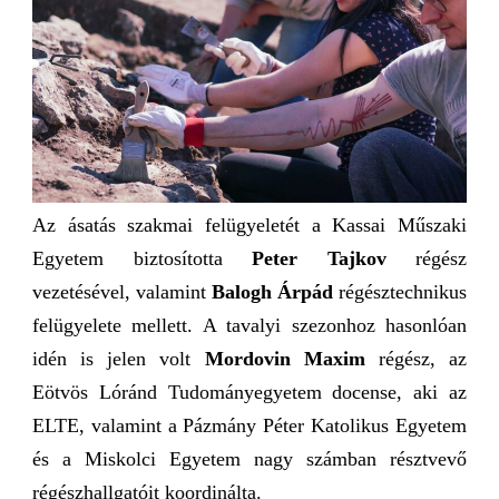
Az ásatás szakmai felügyeletét a Kassai Műszaki
Egyetem biztosította
Peter Tajkov
régész
vezetésével, valamint
Balogh Árpád
régésztechnikus
felügyelete mellett. A tavalyi szezonhoz hasonlóan
idén is jelen volt
Mordovin Maxim
régész, az
Eötvös Lóránd Tudományegyetem docense, aki az
ELTE, valamint a Pázmány Péter Katolikus Egyetem
és a Miskolci Egyetem nagy számban résztvevő
régészhallgatóit koordinálta.