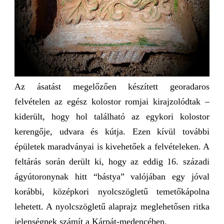
Az ásatást megelőzően készített georadaros
felvételen az egész kolostor romjai kirajzolódtak –
kiderült, hogy hol található az egykori kolostor
kerengője, udvara és kútja. Ezen kívül további
épületek maradványai is kivehetőek a felvételeken. A
feltárás során derült ki, hogy az eddig 16. századi
ágyútoronynak hitt “bástya” valójában egy jóval
korábbi, középkori nyolcszögletű temetőkápolna
lehetett. A nyolcszögletű alaprajz meglehetősen ritka
jelenségnek számít a Kárpát-medencében.