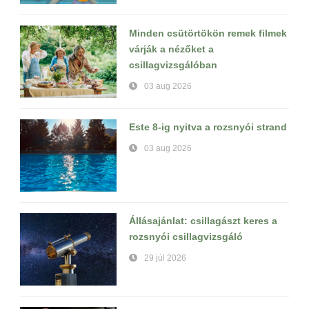
Minden csütörtökön remek filmek
várják a nézőket a
csillagvizsgálóban
03 aug 2026
Este 8-ig nyitva a rozsnyói strand
03 aug 2026
Állásajánlat: csillagászt keres a
rozsnyói csillagvizsgáló
29 júl 2026