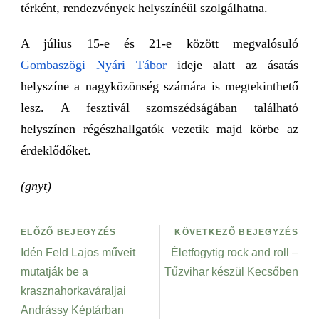
térként, rendezvények helyszínéül szolgálhatna.
A július 15-e és 21-e között megvalósuló
Gombaszögi Nyári Tábor
ideje alatt az ásatás
helyszíne a nagyközönség számára is megtekinthető
lesz. A fesztivál szomszédságában található
helyszínen régészhallgatók vezetik majd körbe az
érdeklődőket.
(gnyt)
ELŐZŐ BEJEGYZÉS
KÖVETKEZŐ BEJEGYZÉS
Idén Feld Lajos műveit
Életfogytig rock and roll –
mutatják be a
Tűzvihar készül Kecsőben
krasznahorkaváraljai
Andrássy Képtárban