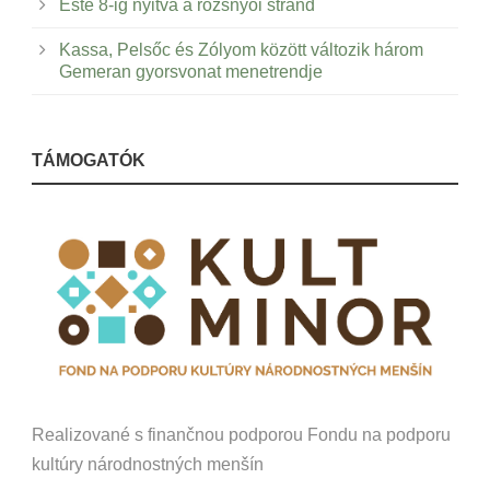
Este 8-ig nyitva a rozsnyói strand
Kassa, Pelsőc és Zólyom között változik három
Gemeran gyorsvonat menetrendje
TÁMOGATÓK
Realizované s finančnou podporou Fondu na podporu
kultúry národnostných menšín