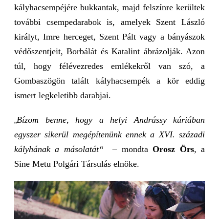
kályhacsempéjére bukkantak, majd felszínre kerültek
további csempedarabok is, amelyek Szent László
királyt, Imre herceget, Szent Pált vagy a bányászok
védőszentjeit, Borbálát és Katalint ábrázolják. Azon
túl, hogy félévezredes emlékekről van szó, a
Gombaszögön talált kályhacsempék a kör eddig
ismert legkeletibb darabjai.
Bízom benne, hogy a helyi Andrássy kúriában
„
egyszer sikerül megépítenünk ennek a XVI. századi
kályhának a másolatát“
– mondta
Orosz Örs
, a
Sine Metu Polgári Társulás elnöke.