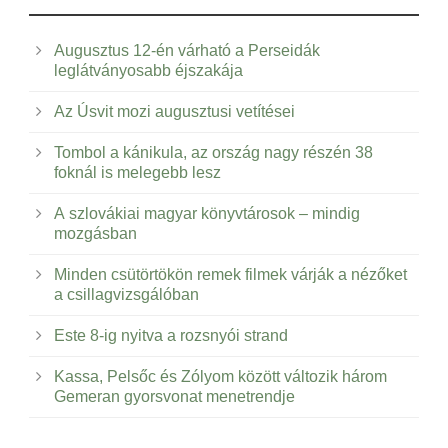
Augusztus 12-én várható a Perseidák
leglátványosabb éjszakája
Az Úsvit mozi augusztusi vetítései
Tombol a kánikula, az ország nagy részén 38
foknál is melegebb lesz
A szlovákiai magyar könyvtárosok – mindig
mozgásban
Minden csütörtökön remek filmek várják a nézőket
a csillagvizsgálóban
Este 8-ig nyitva a rozsnyói strand
Kassa, Pelsőc és Zólyom között változik három
Gemeran gyorsvonat menetrendje