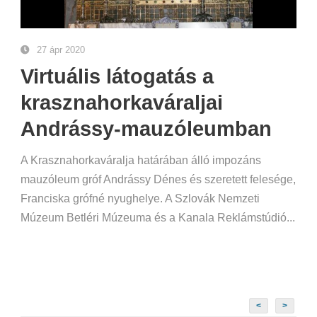
27 ápr 2020
Virtuális látogatás a
krasznahorkaváraljai
Andrássy-mauzóleumban
A Krasznahorkaváralja határában álló impozáns
mauzóleum gróf Andrássy Dénes és szeretett felesége,
Franciska grófné nyughelye. A Szlovák Nemzeti
Múzeum Betléri Múzeuma és a Kanala Reklámstúdió...
<
>