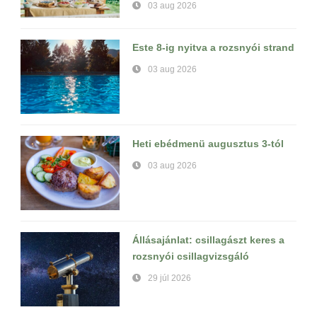
03 aug 2026
Este 8-ig nyitva a rozsnyói strand
03 aug 2026
Heti ebédmenü augusztus 3-tól
03 aug 2026
Állásajánlat: csillagászt keres a
rozsnyói csillagvizsgáló
29 júl 2026