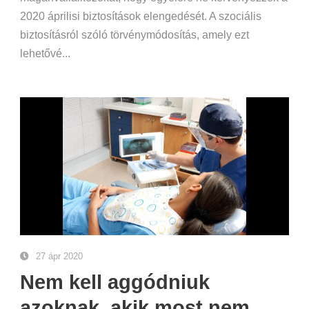
2020 áprilisi biztosítások elengedését. A szociális
biztosításról szóló törvénymódosítás, amely ezt
lehetővé...
27 ápr 2020
Nem kell aggódniuk
azoknak, akik most nem