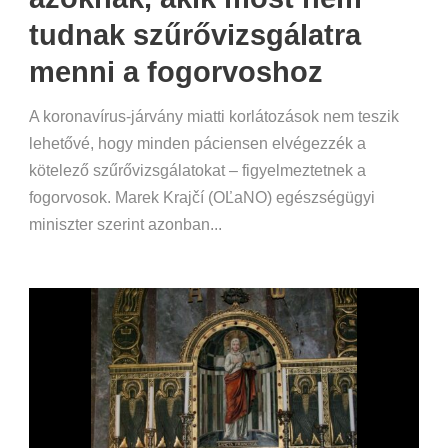
tudnak szűrővizsgálatra
menni a fogorvoshoz
A koronavírus-járvány miatti korlátozások nem teszik
lehetővé, hogy minden páciensen elvégezzék a
kötelező szűrővizsgálatokat – figyelmeztetnek a
fogorvosok. Marek Krajčí (OĽaNO) egészségügyi
miniszter szerint azonban...