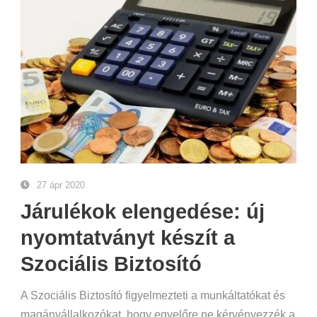
27 ápr 2020
Járulékok elengedése: új
nyomtatványt készít a
Szociális Biztosító
A Szociális Biztosító figyelmezteti a munkáltatókat és
magánvállalkozókat, hogy egyelőre ne kérvényezzék a