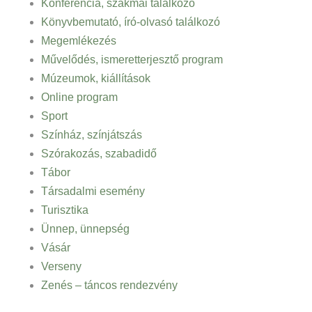
Konferencia, szakmai találkozó
Könyvbemutató, író-olvasó találkozó
Megemlékezés
Művelődés, ismeretterjesztő program
Múzeumok, kiállítások
Online program
Sport
Színház, színjátszás
Szórakozás, szabadidő
Tábor
Társadalmi esemény
Turisztika
Ünnep, ünnepség
Vásár
Verseny
Zenés – táncos rendezvény