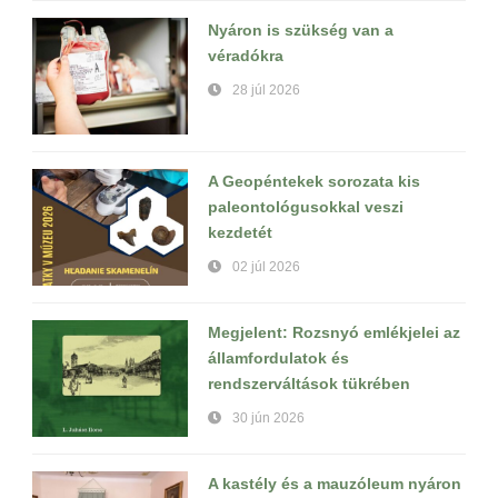
Nyáron is szükség van a
véradókra
28 júl 2026
A Geopéntekek sorozata kis
paleontológusokkal veszi
kezdetét
02 júl 2026
Megjelent: Rozsnyó emlékjelei az
államfordulatok és
rendszerváltások tükrében
30 jún 2026
A kastély és a mauzóleum nyáron