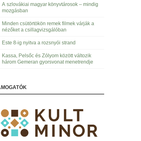
A szlovákiai magyar könyvtárosok – mindig
mozgásban
Minden csütörtökön remek filmek várják a
nézőket a csillagvizsgálóban
Este 8-ig nyitva a rozsnyói strand
Kassa, Pelsőc és Zólyom között változik
három Gemeran gyorsvonat menetrendje
ÁMOGATÓK