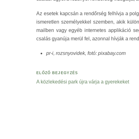
Az esetek kapcsán a rendőrség felhívja a polg
ismeretlen személyekkel szemben, akik külön
mailben vagy egyéb internetes applikáció se
csalás gyanúja merül fel, azonnal hívják a re
pr-i, rozsnyovidek, fotó: pixabay.com
ELŐZŐ BEJEGYZÉS
A közlekedési park újra várja a gyerekeket