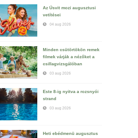
Az Úsvit mozi augusztusi
vetítései
04 aug 2026
Minden csütörtökön remek
filmek várják a nézőket a
csillagvizsgálóban
03 aug 2026
Este 8-ig nyitva a rozsnyói
strand
03 aug 2026
Heti ebédmenü augusztus