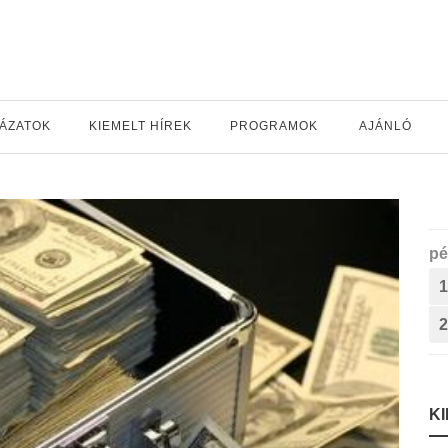
YÁZATOK
KIEMELT HÍREK
PROGRAMOK
AJÁNLÓ
pé
1
2
K