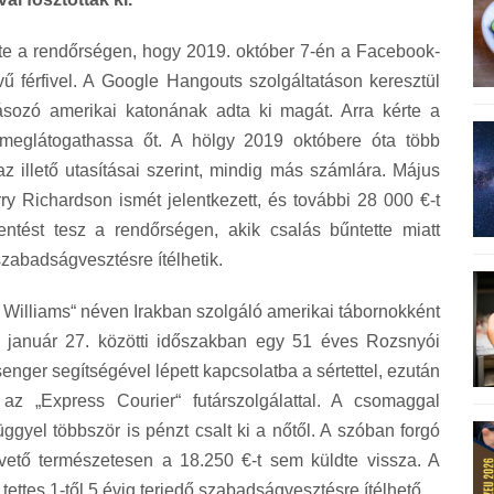
tte a rendőrségen, hogy 2019. október 7-én a Facebook-
 férfivel. A Google Hangouts szolgáltatáson keresztül
ásozó amerikai katonának adta ki magát. Arra kérte a
y meglátogathassa őt. A hölgy 2019 októbere óta több
z illető utasításai szerint, mindig más számlára. Május
ry Richardson ismét jelentkezett, és további 28 000 €-t
elentést tesz a rendőrségen, akik csalás bűntette miatt
szabadságvesztésre ítélhetik.
n Williams“ néven Irakban szolgáló amerikai tábornokként
 január 27. közötti időszakban egy 51 éves Rozsnyói
enger segítségével lépett kapcsolatba a sértettel, ezután
 az „Express Courier“ futárszolgálattal. A csomaggal
üggyel többször is pénzt csalt ki a nőtől. A szóban forgó
ető természetesen a 18.250 €-t sem küldte vissza. A
tettes 1-től 5 évig terjedő szabadságvesztésre ítélhető.