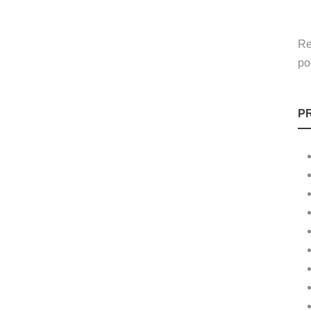
Re
po
P