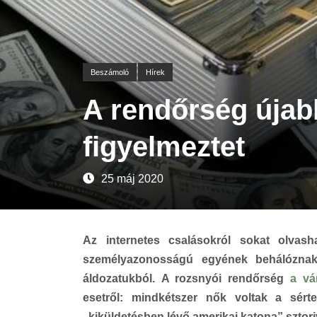
Beszámoló
Hírek
A rendőrség újab
figyelmeztet
25 máj 2020
Az internetes csalásokról sokat olvas
személyazonosságú egyének behálóznak
áldozatukból. A rozsnyói rendőrség
a vá
esetről: mindkétszer nők voltak a sért
„kiküldetésben lévő amerikai katona” sztoriv