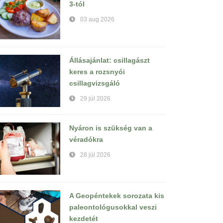
3-tól
03 aug 2026
Állásajánlat: csillagászt
keres a rozsnyói
csillagvizsgáló
29 júl 2026
Nyáron is szükség van a
véradókra
28 júl 2026
A Geopéntekek sorozata kis
paleontológusokkal veszi
kezdetét