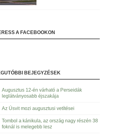
ERESS A FACEBOOKON
EGUTÓBBI BEJEGYZÉSEK
Augusztus 12-én várható a Perseidák
leglátványosabb éjszakája
Az Úsvit mozi augusztusi vetítései
Tombol a kánikula, az ország nagy részén 38
foknál is melegebb lesz