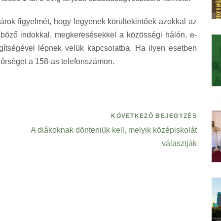
árok figyelmét, hogy legyenek körültekintőek azokkal az
böző indokkal, megkeresésekkel a közösségi hálón, e-
gítségével lépnek velük kapcsolatba. Ha ilyen esetben
ndőrséget a 158-as telefonszámon.
KÖVETKEZŐ BEJEGYZÉS
A diákoknak dönteniük kell, melyik középiskolát
választják