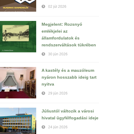
02 júl 2026
Megjelent: Rozsnyó
emlékjelei az
államfordulatok és
rendszerváltások tükrében
30 jún 2026
A kastély és a mauzóleum
nyáron hosszabb ideig tart
nyitva
29 jún 2026
Júliustól változik a városi
hivatal ügyfélfogadási ideje
24 jún 2026