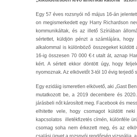
Egy 57 éves rozsnyói nő május 16-án jelente
on megismerkedett egy Harry Richardson nevű
kommunikáltak, és az illető Szíriában állom
sértettet, küldjön pénzt a számlájára, hog
alkalommal is különböző összegeket küldött a
16-ig összesen 70 000 €-t utalt át, aznap Har
kért. A sértett ekkor döntött úgy, hogy felj
nyomoznak. Az elkövetőt 3-tól 10 évig terjedő 
Egy ezidáig ismeretlen elkövető, aki „Gast Be
mutatkozott be, a 2019 decembere és 2020.
járásbeli nőt károsított meg. Facebook és mess
elhitette vele, hogy csomagot küldött neki
kapcsolatos illetékfizetés címén, különféle ür
csomag soha nem érkezett meg, és az elköv
csalási ügyet a rozsnyói rendőrség vizsgálja, a 