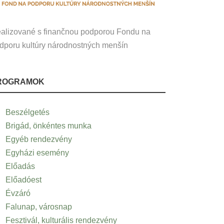
alizované s finančnou podporou Fondu na
dporu kultúry národnostných menšín
ROGRAMOK
Beszélgetés
Brigád, önkéntes munka
Egyéb rendezvény
Egyházi esemény
Előadás
Előadóest
Évzáró
Falunap, városnap
Fesztivál, kulturális rendezvény