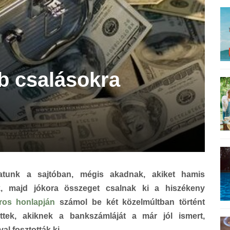
b csalásokra
hatunk a sajtóban, mégis akadnak, akiket hamis
, majd jókora összeget csalnak ki a hiszékeny
ros honlapján
számol be két közelmúltban történt
ettek, akiknek a bankszámláját a már jól ismert,
al fosztották ki.